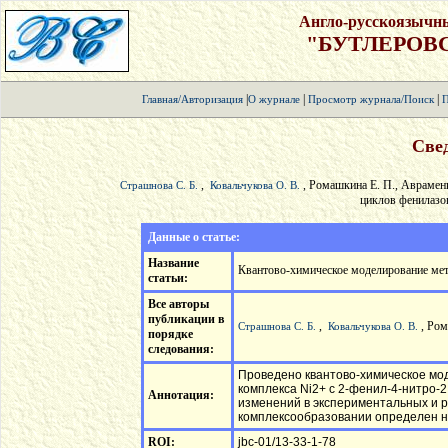
Англо-русскоязычн
"БУТЛЕРОВ
|
|
|
Главная/Авторизация
О журнале
Просмотр журнала/Поиск
П
Свед
,
, Ромашкина Е. П., Аврамен
Страшнова С. Б.
Ковальчукова О. В.
циклов фенилаз
Данные о статье:
Название
Квантово-химическое моделирование ме
статьи:
Все авторы
публикации в
,
, Ром
Страшнова С. Б.
Ковальчукова О. В.
порядке
следования:
Проведено квантово-химическое мо
комплекса Ni2+ с 2-фенил-4-нитро-
Аннотация:
изменений в экспериментальных и 
комплексообразовании определен н
ROI:
jbc-01/13-33-1-78