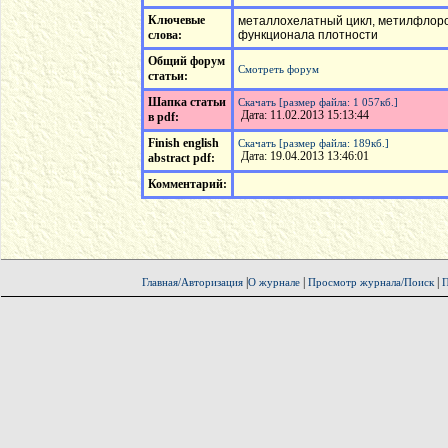
Ключевые
металлохелатный цикл, метилфлоро
слова:
функционала плотности
Общий форум
Смотреть форум
статьи:
Шапка статьи
Скачать [размер файла: 1 057кб.]
Дата: 11.02.2013 15:13:44
в pdf:
Finish english
Скачать [размер файла: 189кб.]
Дата: 19.04.2013 13:46:01
abstract pdf:
Комментарий:
|
|
|
Главная/Авторизация
О журнале
Просмотр журнала/Поиск
П