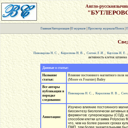
Англо-русскоязычн
"БУТЛЕРОВ
|
|
|
Главная/Авторизация
О журнале
Просмотр журнала/Поиск
П
Свед
,
,
,
,
Пивоварова Н. С.
Кириллова Н. В.
Слепян Л. И.
Каухова И. Е.
активность клеток штамма Pol
Данные о статье:
Название
Влияние постоянного магнитного поля на 
статьи:
(Moore ex Fournier) Bailey
Все авторы
публикации в
,
,
Пивоварова Н. С.
Кириллова Н. В.
Слеп
порядке
следования:
Изучено влияние постоянного магни
биосинтезу биологически активных 
ферментов: супероксидазы (СОД), к
Аннотация:
способом клетки штамма Polyscias fil
что, чем на более ранних сроках к
ПМП, тем более значительными был