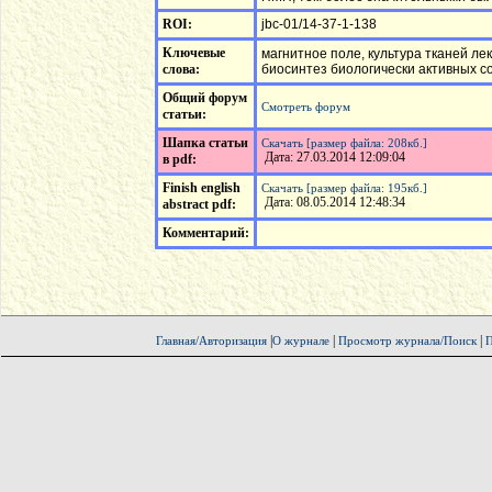
ROI:
jbc-01/14-37-1-138
Ключевые
магнитное поле, культура тканей л
слова:
биосинтез биологически активных 
Общий форум
Смотреть форум
статьи:
Шапка статьи
Скачать [размер файла: 208кб.]
Дата: 27.03.2014 12:09:04
в pdf:
Finish english
Скачать [размер файла: 195кб.]
Дата: 08.05.2014 12:48:34
abstract pdf:
Комментарий:
|
|
|
Главная/Авторизация
О журнале
Просмотр журнала/Поиск
П