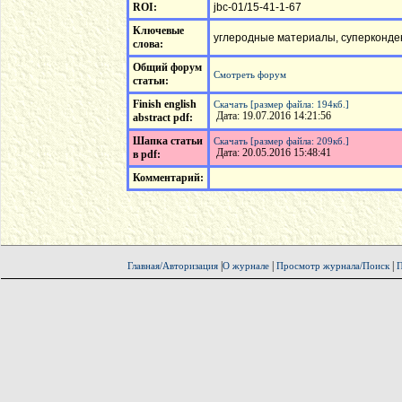
ROI:
jbc-01/15-41-1-67
Ключевые
углеродные материалы, суперконде
слова:
Общий форум
Смотреть форум
статьи:
Finish english
Скачать [размер файла: 194кб.]
Дата: 19.07.2016 14:21:56
abstract pdf:
Шапка статьи
Скачать [размер файла: 209кб.]
Дата: 20.05.2016 15:48:41
в pdf:
Комментарий:
|
|
|
Главная/Авторизация
О журнале
Просмотр журнала/Поиск
П