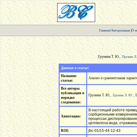
|
Главная/Авторизация
О ж
Грунина Т. Ю.,
Грунин Л
Данные о статье:
Название
Анализ и сравнительная харак
статьи:
Все авторы
публикации в
Грунина Т. Ю.,
, 
Грунин Л. Ю.
порядке
следования:
В настоящей работе приве
сорбционными измерениями
Аннотация:
процессах диспергировани
целлюлоза-вода, отражающ
ROI:
jbc-01/15-44-12-43