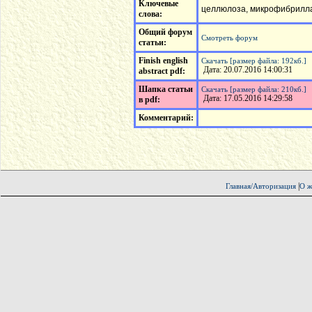
Ключевые
целлюлоза, микрофибрилла,
слова:
Общий форум
Смотреть форум
статьи:
Finish english
Скачать [размер файла: 192кб.]
Дата: 20.07.2016 14:00:31
abstract pdf:
Шапка статьи
Скачать [размер файла: 210кб.]
Дата: 17.05.2016 14:29:58
в pdf:
Комментарий:
|
Главная/Авторизация
О ж