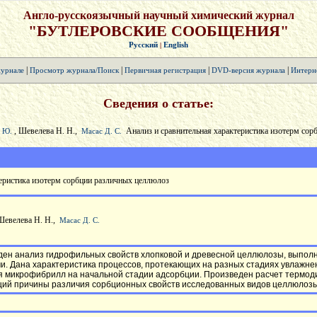
Англо-русскоязычный научный химический журнал
"БУТЛЕРОВСКИЕ СООБЩЕНИЯ"
Русский
English
|
|
|
|
|
урнале
Просмотр журнала/Поиск
Первичная регистрация
DVD-версия журнала
Интерн
Сведения о статье:
, Шевелева Н. Н.,
Анализ и сравнительная характеристика изотерм сор
. Ю.
Масас Д. С.
теристика изотерм сорбции различных целлюлоз
Шевелева Н. Н.,
Масас Д. С.
ден анализ гидрофильных свойств хлопковой и древесной целлюлозы, выпо
. Дана характеристика процессов, протекающих на разных стадиях увлажне
я микрофибрилл на начальной стадии адсорбции. Произведен расчет термо
ий причины различия сорбционных свойств исследованных видов целлюлозы