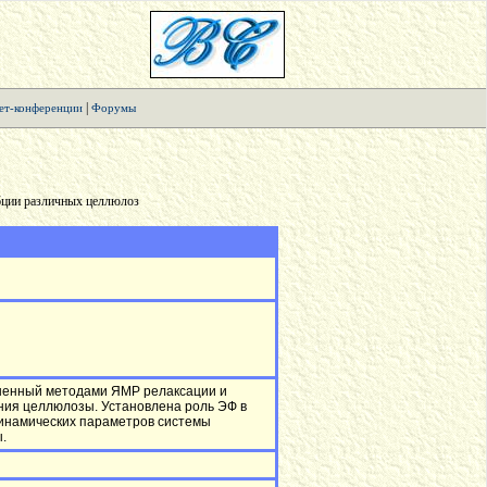
|
ет-конференции
Форумы
бции различных целлюлоз
лненный методами ЯМР релаксации и
ния целлюлозы. Установлена роль ЭФ в
динамических параметров системы
.