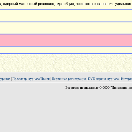
 ядерный магнитный резонанс, адсорбция, константа равновесия, удельная 
|
|
|
|
урнале
Просмотр журнала/Поиск
Первичная регистрация
DVD-версия журнала
Интерн
Все права пренадлежат © ООО "Инновационно-