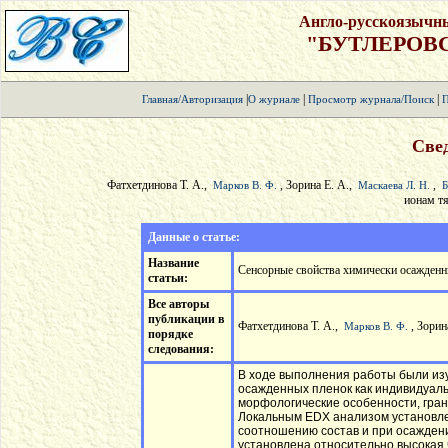
Англо-русскоязычн
"БУТЛЕРОВ
|
|
|
Главная/Авторизация
О журнале
Просмотр журнала/Поиск
П
Свед
Фатхетдинова Т. А.,
, Зорина Е. А.,
,
Марков В. Ф.
Маскаева Л. Н.
Б
ионам т
Данные о статье:
Название
Сенсорные свойства химически осажденн
статьи:
Все авторы
публикации в
Фатхетдинова Т. А.,
, Зорин
Марков В. Ф.
порядке
следования:
В ходе выполнения работы были изу
осажденных пленок как индивидуаль
морфологические особенности, гран
Локальным EDX анализом установле
соотношению состав и при осаждени
установлена относительно высокая 