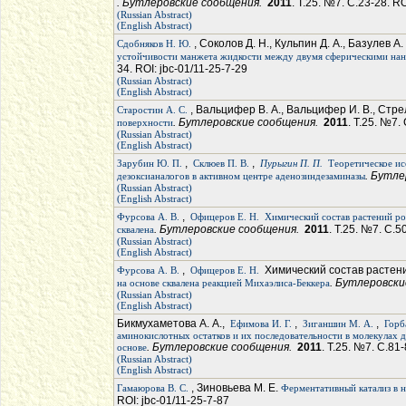
. Бутлеровские сообщения.
2011
. Т.25. №7. С.23-28. RO
(Russian Abstract)
(English Abstract)
, Соколов Д. Н., Кульпин Д. А., Базулев А.
Сдобняков Н. Ю.
устойчивости манжета жидкости между двумя сферическими нан
34. ROI: jbc-01/11-25-7-29
(Russian Abstract)
(English Abstract)
, Вальцифер В. А., Вальцифер И. В., Стре
Старостин А. С.
. Бутлеровские сообщения.
2011
. Т.25. №7.
поверхности
(Russian Abstract)
(English Abstract)
,
,
Зарубин Ю. П.
Склюев П. В.
Пурыгин П. П.
Теоретическое ис
. Бутл
дезоксианалогов в активном центре аденозиндезаминазы
(Russian Abstract)
(English Abstract)
,
Фурсова А. В.
Офицеров Е. Н.
Химический состав растений ро
. Бутлеровские сообщения.
2011
. Т.25. №7. С.5
сквалена
(Russian Abstract)
(English Abstract)
,
Химический состав растени
Фурсова А. В.
Офицеров Е. Н.
. Бутлеровск
на основе сквалена реакцией Михаэлиса-Беккера
(Russian Abstract)
(English Abstract)
Бикмухаметова А. А.,
,
,
Ефимова И. Г.
Зиганшин М. А.
Горб
аминокислотных остатков и их последовательности в молекулах 
. Бутлеровские сообщения.
2011
. Т.25. №7. С.81-
основе
(Russian Abstract)
(English Abstract)
, Зиновьева М. Е.
Гамаюрова В. С.
Ферментативный катализ в 
ROI: jbc-01/11-25-7-87