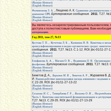
(Russian Abstract)
(English Abstract)
, Лященко А. К.
Филимонова З. А.
Сравнение диэлектрических 
. Бутлеровские сообщения.
2011
. Т.27. №
диапазоне СВЧ
(Russian Abstract)
(English Abstract)
Вы являетесь незарегистрированным пользователем, п
доступа к полнотекстовым публикациям, Вам необход
.
авторизацию
Год 2011, том 27, №13
,
,
Кустова Т. П.
Кочетова Л. Б.
Калинина Н. В.
Кинетика и механ
аренсульфонилировании в водно-органических средах: кинетиче
сообщения.
2011
. Т.27. №13. С.1-12. ROI: jbc-01/11-27-1
(Russian Abstract)
(English Abstract)
,
,
Епифанова А. А.
Магаев О. В.
Водянкина О. В.
Организация 
. Бутлеровские сообщения.
2011
. Т.27. №13. 
фосфатами
(Russian Abstract)
(English Abstract)
Бекетов Д. А.,
,
, Журавлев В. Д
Баранов М. В.
Бекетов А. Р.
И.
Взаимодействие нанопорошков оксида алюминия с водными и
С.22-28. ROI: jbc-01/11-27-13-22
(Russian Abstract)
(English Abstract)
,
,
,
Гуськова Н. С.
Тимербаева Г. Р.
Валиева О. И.
Насретдинова
Часть 1. Кинетика окислительной функционализации и деструкци
Т.27. №13. С.29-35. ROI: jbc-01/11-27-13-29
(Russian Abstract)
(English Abstract)