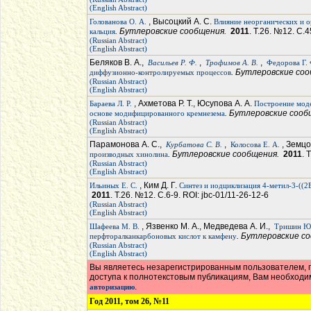
(English Abstract)
, Высоцкий А. С.
Голованова О. А.
Влияние неорганических и о
. Бутлеровские сообщения.
2011
. Т.26. №12. С.4
кальция
(Russian Abstract)
(English Abstract)
Беляков В. А.,
,
,
Васильев Р. Ф.
Трофимов А. В.
Федорова Г. 
. Бутлеровские со
диффузионно-контролируемых процессов
(Russian Abstract)
(English Abstract)
, Ахметова Р. Т., Юсупова А. А.
Бараева Л. Р.
Построение мод
. Бутлеровские соо
основе модифицированного кремнезема
(Russian Abstract)
(English Abstract)
Парамонова А. С.,
,
, Земцо
Курбатова С. В.
Колосова Е. А.
. Бутлеровские сообщения.
2011
. 
производных хинолина
(Russian Abstract)
(English Abstract)
, Ким Д. Г.
Ильиных Е. С.
Синтез и иодциклизация 4-метил-3-((2
2011
. Т.26. №12. С.6-9. ROI: jbc-01/11-26-12-6
(Russian Abstract)
(English Abstract)
, Язвенко М. А., Медведева А. И.,
Шафеева М. В.
Тришин Ю.
. Бутлеровские с
перфторалканкарбоновых кислот к камфену
(Russian Abstract)
(English Abstract)
Вы являетесь незарегистрированным пользователем, п
доступа к полнотекстовым публикациям, Вам необход
.
авторизацию
Год 2011, том 26, №11