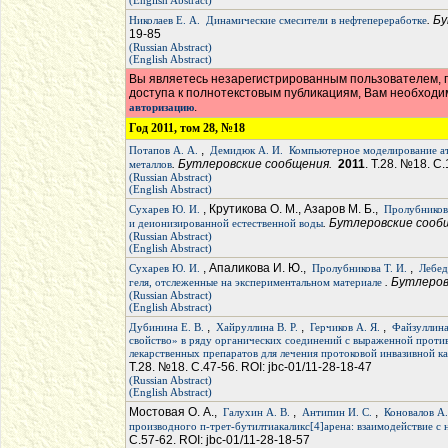
(English Abstract)
. Б
Николаев Е. А.
Динамические смесители в нефтепереработке
19-85
(Russian Abstract)
(English Abstract)
Вы являетесь незарегистрированным пользователем, п
доступа к полнотекстовым публикациям, Вам необход
.
авторизацию
Год 2011, том 28, №18
,
Потапов А. А.
Демидюк А. И.
Компьютерное моделирование ат
. Бутлеровские сообщения.
2011
. Т.28. №18. С.
металлов
(Russian Abstract)
(English Abstract)
, Крутикова О. М., Азаров М. Б.,
Сухарев Ю. И.
Пролубникова
. Бутлеровские соо
и деионизированной естественной воды
(Russian Abstract)
(English Abstract)
, Апаликова И. Ю.,
,
Сухарев Ю. И.
Пролубникова Т. И.
Лебед
. Бутлеро
геля, отслеженные на экспериментальном материале
(Russian Abstract)
(English Abstract)
,
,
,
Дубинина Е. В.
Хайруллина В. Р.
Герчиков А. Я.
Файзуллина
свойство» в ряду органических соединений с выраженной против
лекарственных препаратов для лечения протоковой инвазивной 
Т.28. №18. С.47-56. ROI: jbc-01/11-28-18-47
(Russian Abstract)
(English Abstract)
Мостовая О. А.,
,
,
Галухин А. В.
Антипин И. С.
Коновалов А.
производного п-трет-бутилтиакаликс[4]арена: взаимодействие с
С.57-62. ROI: jbc-01/11-28-18-57