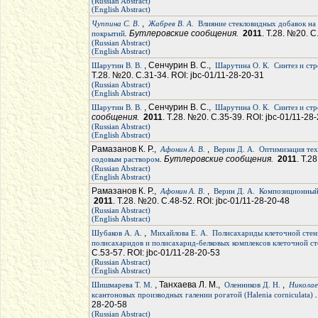
(Russian Abstract)
(English Abstract)
,
Чуппина С. В.
Жабрев В. А.
Влияние стекловидных добавок на
. Бутлеровские сообщения.
2011
. Т.28. №20. С
покрытий
(Russian Abstract)
(English Abstract)
, Сенчурин В. С.,
Шарутин В. В.
Шарутина О. К.
Синтез и стр
Т.28. №20. С.31-34. ROI: jbc-01/11-28-20-31
(Russian Abstract)
(English Abstract)
, Сенчурин В. С.,
Шарутин В. В.
Шарутина О. К.
Синтез и ст
сообщения.
2011
. Т.28. №20. С.35-39. ROI: jbc-01/11-28
(Russian Abstract)
(English Abstract)
Рамазанов К. Р.,
,
Афонин А. В.
Верин Д. А.
Оптимизация тех
. Бутлеровские сообщения.
2011
. Т.2
содовым раствором
(Russian Abstract)
(English Abstract)
Рамазанов К. Р.,
,
Афонин А. В.
Верин Д. А.
Композиционный 
2011
. Т.28. №20. С.48-52. ROI: jbc-01/11-28-20-48
(Russian Abstract)
(English Abstract)
,
Шубаков А. А.
Михайлова Е. А.
Полисахариды клеточной стен
полисахаридов и полисахарид-белковых комплексов клеточной сте
С.53-57. ROI: jbc-01/11-28-20-53
(Russian Abstract)
(English Abstract)
, Танхаева Л. М.,
,
Шишмарева Т. М.
Оленников Д. Н.
Николае
ксантоновых производных галении рогатой (Halenia corniculata)
28-20-58
(Russian Abstract)