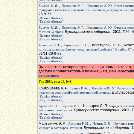
,
,
Винтер М. В.
Дедюхина Э. Г.
Крыницкая А. Ю.
Исследование
глицерин в качестве единственного источника углерода и энерги
26-9-77
(Russian Abstract)
(English Abstract)
,
,
Винтер М. В.
Дедюхина Э. Г.
Крыницкая А. Ю.
Отходы произ
. Бутлеровские сообщения.
2011
. Т.26. 
Mortierella alpina
(Russian Abstract)
(English Abstract)
,
, Сибгатуллин Ж. Ж., Ахмето
Ахметова Л. Т.
Гармонов С. Ю.
контроль качества биологически активной добавки “Винибис С” 
01/11-26-9-88
(Russian Abstract)
(English Abstract)
Вы являетесь незарегистрированным пользователем, п
доступа к полнотекстовым публикациям, Вам необход
.
авторизацию
Год 2011, том 25, №8
Кривошеева А. Р.,
,
Гатина Р. Ф.
Михайлов Ю. М.
Расчетно-э
. Бутлеровс
получения водоустойчивой аммонийной селитры
(Russian Abstract)
(English Abstract)
,
, Шевырев С. П.
Аравин О. И.
Чернова Р. К.
Определение ами
. Бутлеровские сообщения.
2011
. 
нейронных сетей сетей
(Russian Abstract)
(English Abstract)
Мартынчук Э. Р.,
,
Аминова Р. М.
Чачков Д. В.
Изучение вли
. Бутлеровские сообщения.
2
молекул в растворах. (тезисы)