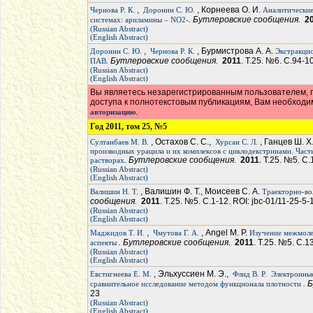
,
, Корнеева О. И.
Чернова Р. К.
Доронин С. Ю.
Аналитические
. Бутлеровские сообщения.
2
системах: ариламины – NO2-
(Russian Abstract)
(English Abstract)
,
, Бурмистрова А. А.
Доронин С. Ю.
Чернова Р. К.
Экстракцио
. Бутлеровские сообщения.
2011
. Т.25. №6. С.94-1
ПАВ
(Russian Abstract)
(English Abstract)
Вы являетесь незарегистрированным пользователем, п
доступа к полнотекстовым публикациям, Вам необход
.
авторизацию
Год 2011, том 25, №5
, Остахов С. С.,
, Ганцев Ш. Х
Султанбаев М. В.
Хурсан С. Л.
производных урацила и их комплексов с циклодекстринами. Част
. Бутлеровские сообщения.
2011
. Т.25. №5. С
растворах
(Russian Abstract)
(English Abstract)
, Валишин Ф. Т., Моисеев С. А.
Валишин Н. Т.
Траекторно-во
сообщения.
2011
. Т.25. №5. С.1-12. ROI: jbc-01/11-25-5-
(Russian Abstract)
(English Abstract)
,
, Angel M. P.
Маджидов Т. И.
Чмутова Г. А.
Изучение межмоле
. Бутлеровские сообщения.
2011
. Т.25. №5. С.1
аспекты
(Russian Abstract)
(English Abstract)
, Эльхуссиен М. Э.,
Евстигнеева Е. М.
Флид В. Р.
Электронные
. 
сравнительное исследование методом функционала плотности
23
(Russian Abstract)
(English Abstract)