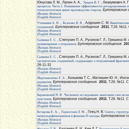
Юнусова Л. М., Лапин А. А.,
, Лиакумович А. Г
Урядов В. Г.
процессы. Часть 2. Повышение эффективности дегидрирования эт
. Бутлеровские
технологическом цикле производства стирола
(Russian Abstract)
(English Abstract)
,
, Алдошин С. М.
Утенышев А. Н.
Боженко К. В.
Квантовохим
. Бутлеровские сообщения.
2011
. Т.26. №11.
соединений
(Russian Abstract)
(English Abstract)
, Слепухин П. А., Русинов Г. Л., Гришина М. 
Салмина Е. С.
. Бутлеровские сообщения.
20
дизамещенных s-тетразинов
(Russian Abstract)
(English Abstract)
, Слепухин П. А., Русинов Г. Л., Гришина М. 
Салмина Е. С.
органических соединений, содержащих s-тетразиновый фрагмен
26-11-32
(Russian Abstract)
(English Abstract)
, Конькова Т. С., Матюшин Ю. Н., Иноз
Мирошниченко Е. А.
. Бутлеровские сообщения.
2011
. Т.26. №11. С
радикалов
(Russian Abstract)
(English Abstract)
Барановский Н. В.
Численное исследование зажигания слоя лес
. Бутлеровские сообщения.
2011
. Т.26. №11. С
излучения
(Russian Abstract)
(English Abstract)
,
, Геец Н. В.
Бочарова Е. А.
Горностаев Л. М.
Синтез, структу
. Бутлеровские 
нитрозодифениламинов в феназин-N-оксиды
(Russian Abstract)
(English Abstract)
, Бахтеева Е. И., Ким Д. Г.
Фролова Т. В.
Бромирование S-про