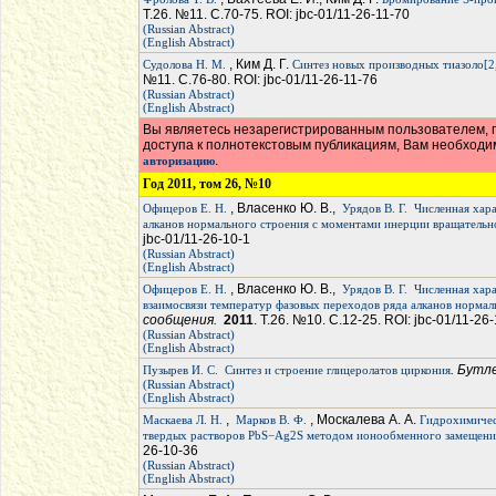
Т.26. №11. С.70-75. ROI: jbc-01/11-26-11-70
(Russian Abstract)
(English Abstract)
, Ким Д. Г.
Судолова Н. М.
Синтез новых производных тиазоло[2,
№11. С.76-80. ROI: jbc-01/11-26-11-76
(Russian Abstract)
(English Abstract)
Вы являетесь незарегистрированным пользователем, п
доступа к полнотекстовым публикациям, Вам необход
.
авторизацию
Год 2011, том 26, №10
, Власенко Ю. В.,
Офицеров Е. Н.
Урядов В. Г.
Численная хара
алканов нормального строения с моментами инерции вращатель
jbc-01/11-26-10-1
(Russian Abstract)
(English Abstract)
, Власенко Ю. В.,
Офицеров Е. Н.
Урядов В. Г.
Численная хара
взаимосвязи температур фазовых переходов ряда алканов норма
сообщения.
2011
. Т.26. №10. С.12-25. ROI: jbc-01/11-26
(Russian Abstract)
(English Abstract)
. Бутл
Пузырев И. С.
Синтез и строение глицеролатов циркония
(Russian Abstract)
(English Abstract)
,
, Москалева А. А.
Маскаева Л. Н.
Марков В. Ф.
Гидрохимическ
твердых растворов PbS−Ag2S методом ионообменного замещен
26-10-36
(Russian Abstract)
(English Abstract)