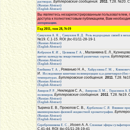
. Бутлеровские сообщения.
2011
. Т.28. №20. 
растворах
(Russian Abstract)
(English Abstract)
Вы являетесь незарегистрированным пользователем, п
доступа к полнотекстовым публикациям, Вам необход
.
авторизацию
Год 2011, том 28, №19
,
Самуилов А. Я.
Самуилов Я. Д.
Роль водородных связей в мех
№19. С.1-15. ROI: jbc-01/11-28-19-1
(Russian Abstract)
(English Abstract)
,
, Маланкина Е. Л., Кузнецова
Кобраков К. И.
Целикова Г. А.
. Бутлеров
цветах календулы лекарственной различных сортов
(Russian Abstract)
(English Abstract)
, Романько Н. А.,
,
Енейкина Т. А.
Хайруллина Г. М.
Климович 
И.
Исследование кинетики полимеризации α,ω-диметакрил-(бис
. Бутлеровские сообщения.
2011
. Т.28. №1
температурах
(Russian Abstract)
(English Abstract)
, Неклюдов С. А.,
,
Амиров Р. Р.
Амирова Л. М.
Герасимов А. 
. Бутлеровские сообщения.
2011
. Т.28. №19. 
полимеров
(Russian Abstract)
(English Abstract)
Тырина Е. В., Прокопов С. В.,
Курбатова С. В.
Влияние при
. Бутлер
квазинормально-фазовой жидкостной хроматографии
(Russian Abstract)
(English Abstract)
, Иозеп А. А.
Серебренникова Е. С.
Сложные эфиры сульфатиров
С.41-44. ROI: jbc-01/11-28-19-41