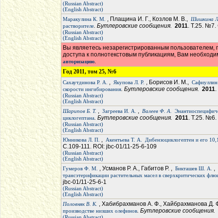
(Russian Abstract)
(English Abstract)
, Плащина И. Г., Козлов М. В.,
Маракулина К. М.
Шишкина Л
. Бутлеровские сообщения.
2011
. Т.25. №7.
растворителе
(Russian Abstract)
(English Abstract)
Вы являетесь незарегистрированным пользователем, п
доступа к полнотекстовым публикациям, Вам необход
.
авторизацию
Год 2011, том 25, №6
,
, Борисов И. М.,
Сахаутдинова Р. А.
Якупова Л. Р.
Сафиуллин 
. Бутлеровские сообщения.
2011
.
скорости ингибирования
(Russian Abstract)
(English Abstract)
,
,
Шарипов Б. Т.
Загреева И. А.
Валеев Ф. А.
Энантиоспецифиче
. Бутлеровские сообщения.
2011
. Т.25. №6
циклогептана
(Russian Abstract)
(English Abstract)
,
Юнникова Л. П.
Акентьева Т. А.
Дибензоциклогептен и его 10
С.109-111. ROI: jbc-01/11-25-6-109
(Russian Abstract)
(English Abstract)
, Усманов Р. А., Габитов Р. ,
,
Гумеров Ф. М.
Бикташев Ш. А.
трансэтерификации растительных масел в сверхкритических флю
jbc-01/11-25-6-1
(Russian Abstract)
(English Abstract)
, Хабибрахманов А. Ф., Хайбрахманова Д. 
Половняк В. К.
. Бутлеровские сообщения.
производстве низших олефинов
(Russian Abstract)