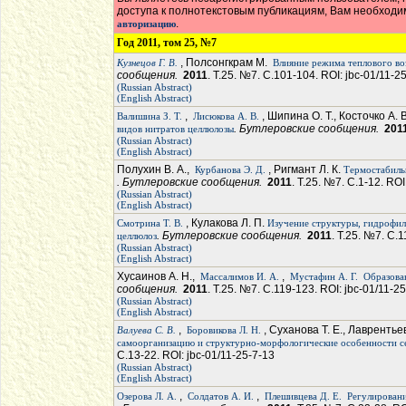
доступа к полнотекстовым публикациям, Вам необход
.
авторизацию
Год 2011, том 25, №7
, Полсонгкрам М.
Кузнецов Г. В.
Влияние режима теплового во
сообщения.
2011
. Т.25. №7. С.101-104. ROI: jbc-01/11-2
(Russian Abstract)
(English Abstract)
,
, Шипина О. Т., Косточко А. 
Валишина З. Т.
Лисюкова А. В.
. Бутлеровские сообщения.
201
видов нитратов целлюлозы
(Russian Abstract)
(English Abstract)
Полухин В. А.,
, Ригмант Л. К.
Курбанова Э. Д.
Термостабиль
. Бутлеровские сообщения.
2011
. Т.25. №7. С.1-12. ROI
(Russian Abstract)
(English Abstract)
, Кулакова Л. П.
Смотрина Т. В.
Изучение структуры, гидрофил
. Бутлеровские сообщения.
2011
. Т.25. №7. С.
целлюлоз
(Russian Abstract)
(English Abstract)
Хусаинов А. Н.,
,
Массалимов И. А.
Мустафин А. Г.
Образова
сообщения.
2011
. Т.25. №7. С.119-123. ROI: jbc-01/11-2
(Russian Abstract)
(English Abstract)
,
, Суханова Т. Е., Лаврентьев
Валуева С. В.
Боровикова Л. Н.
самоорганизацию и структурно-морфологические особенности 
С.13-22. ROI: jbc-01/11-25-7-13
(Russian Abstract)
(English Abstract)
,
,
Озерова Л. А.
Солдатов А. И.
Плешивцева Д. Е.
Регулирован