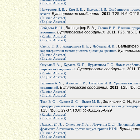
(English Abstract)
,
,
Негуторов Н. В.
Ким Л. В.
Пыхова Н. В.
Особенности процес
. Бутлеровские сообщения.
2011
. Т.25. №6. С.115
коксов
(Russian Abstract)
(English Abstract)
, Вальцифер В. А.,
Лебедева И. И.
Саенко Е. В.
Влияние приро
. Бутлеровские сообщения.
2011
. Т.25. №6. С.
алюминия
(Russian Abstract)
(English Abstract)
,
,
, Вальцифер 
Саенко Е. В.
Кондрашова Н. Б.
Лебедева И. И.
. Бутлеровс
характеристики мезопористого диоксида кремния
(Russian Abstract)
(English Abstract)
,
,
Онучак Л. А.
Кураева Ю. Г.
Бурматнова Т. С.
Новые сорбенты
. Бутлеровские сообщения.
2011
. 
хиральных соединений
(Russian Abstract)
(English Abstract)
,
,
Герчиков А. Я.
Ахатова Г. Р.
Сафарова И. В.
Урацилы как инг
. Бутлеровские сообщения.
2011
. Т.25. №6. 
соединений
(Russian Abstract)
(English Abstract)
,
,
, Зелинский С. Н., Рат
Ткач В. С.
Суслов Д. С.
Быков М. В.
прекурсоров активных в превращении ненасыщенных углеводород
Т.25. №6. С.29-37. ROI: jbc-01/11-25-6-29
(Russian Abstract)
(English Abstract)
,
,
Пурыгин П. П.
Степанов Е. А.
Лачугина О. Д.
Пептидный син
. Бутлеров
фрагмент. Активность против вируса гриппа H1N1
(Russian Abstract)
(English Abstract)