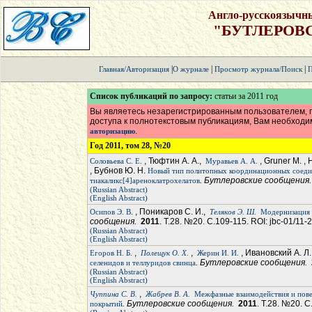
Англо-русскоязычн
"БУТЛЕРОВ
|
|
|
Главная/Авторизация
О журнале
Просмотр журнала/Поиск
П
Список публикаций по запросу:
статьи за 2011 год
Вы являетесь незарегистрированным пользователем, п
доступа к полнотекстовым публикациям, Вам необход
.
авторизацию
Год 2011, том 28, №20
, Тюфтин А. А.,
, Gruner M. ,
Соловьева С. Е.
Муравьев А. А.
, Бубнов Ю. Н.
Новый тип политопных координационных соеди
. Бутлеровские сообщения
тиакаликс[4]ареноклатрохелатов
(Russian Abstract)
(English Abstract)
, Поникаров С. И.,
Осипов Э. В.
Теляков Э. Ш.
Модернизация 
сообщения.
2011
. Т.28. №20. С.109-115. ROI: jbc-01/11-
(Russian Abstract)
(English Abstract)
,
,
, Ивановский А. Л
Егоров Н. Б.
Полещук О. Х.
Жерин И. И.
. Бутлеровские сообщения.
селенидов и теллуридов свинца
(Russian Abstract)
(English Abstract)
,
Чуппина С. В.
Жабрев В. А.
Межфазные взаимодействия и пове
. Бутлеровские сообщения.
2011
. Т.28. №20. С
покрытий