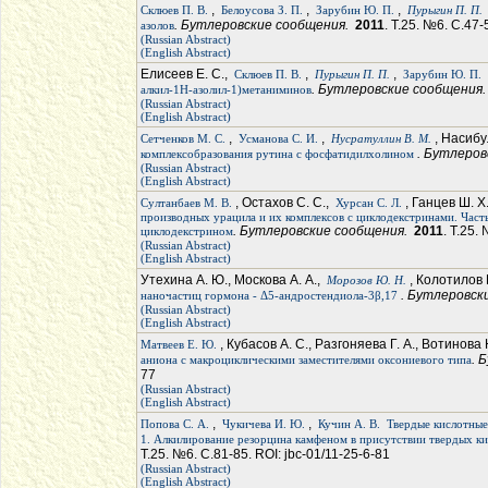
,
,
,
Склюев П. В.
Белоусова З. П.
Зарубин Ю. П.
Пурыгин П. П.
. Бутлеровские сообщения.
2011
. Т.25. №6. С.47-
азолов
(Russian Abstract)
(English Abstract)
Елисеев Е. С.,
,
,
Склюев П. В.
Пурыгин П. П.
Зарубин Ю. П.
. Бутлеровские сообщения
алкил-1H-азолил-1)метаниминов
(Russian Abstract)
(English Abstract)
,
,
, Насиб
Сетченков М. С.
Усманова С. И.
Нусратуллин В. М.
. Бутлеро
комплексобразования рутина с фосфатидилхолином
(Russian Abstract)
(English Abstract)
, Остахов С. С.,
, Ганцев Ш. Х
Султанбаев М. В.
Хурсан С. Л.
производных урацила и их комплексов с циклодекстринами. Част
. Бутлеровские сообщения.
2011
. Т.25.
циклодекстрином
(Russian Abstract)
(English Abstract)
Утехина А. Ю., Москова А. А.,
, Колотилов 
Морозов Ю. Н.
. Бутлеровск
наночастиц гормона - Δ5-андростендиола-3β,17
(Russian Abstract)
(English Abstract)
, Кубасов А. С., Разгоняева Г. А., Вотинова 
Матвеев Е. Ю.
. 
аниона с макроциклическими заместителями оксониевого типа
77
(Russian Abstract)
(English Abstract)
,
,
Попова С. А.
Чукичева И. Ю.
Кучин А. В.
Твердые кислотные
1. Алкилирование резорцина камфеном в присутствии твердых ки
Т.25. №6. С.81-85. ROI: jbc-01/11-25-6-81
(Russian Abstract)
(English Abstract)