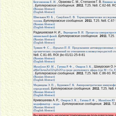
, Оракова С. М., Степанов Г. В.
Безгомонова Е. И.
Влияние м
. Бутлеровские сообщения.
2011
. Т.25. №8. С.62-66. RO
(Russian Abstract)
(English Abstract)
,
Шмельков Ю. Б.
Самуйлов Е. В.
Термодинамическое исследова
. Бутлеровские сообщения.
2011
. Т.25. №8. С.67-
топлив
(Russian Abstract)
(English Abstract)
Радишевская Н. И.,
Верещагин В. И.
Процессы самораспрост
. Бутлеровские сообщения.
2011
. Т.25
шпинельной фазой
(Russian Abstract)
(English Abstract)
,
Трякин Ф. С.
Пурыгин П. П.
Предсказание антикоррозионных с
органических соединений по отношению к низкоуглеродистой ста
№8. С.81-85. ROI: jbc-01/11-25-8-81
(Russian Abstract)
(English Abstract)
,
,
, Шакурская О. 
Михайлов Ю. М.
Гатина Р. Ф.
Омаров З. К.
aMnСln•mZnСl2•pЕt2O в среде диэтилового эфира (где М = Ce, Eu, 
. Бутлеровские сообщения.
2011
. Т.25. №8. С.86-93. RO
(Russian Abstract)
(English Abstract)
,
Медянцева Э. П.
Будников Г. К.
Амперометрические иммунофер
. Бутлеровские сообщения.
2011
. Т.25. №8.
определений
(Russian Abstract)
(English Abstract)
Кривошеева А. Р.,
,
,
Омаров З. К.
Гатина Р. Ф.
Михайлов Ю.
. Бутлеровские сообщения.
2011
. Т
модификатор – вода»
(Russian Abstract)
(English Abstract)
Вы являетесь незарегистрированным пользователем, п