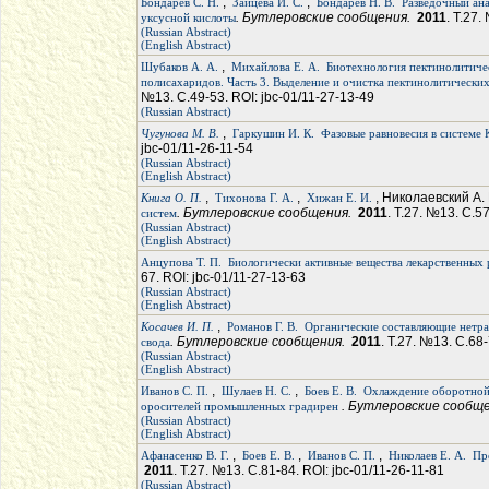
,
,
Бондарев С. Н.
Зайцева И. С.
Бондарев Н. В.
Разведочный ана
. Бутлеровские сообщения.
2011
. Т.27.
уксусной кислоты
(Russian Abstract)
(English Abstract)
,
Шубаков А. А.
Михайлова Е. А.
Биотехнология пектинолитиче
полисахаридов. Часть 3. Выделение и очистка пектинолитически
№13. С.49-53. ROI: jbc-01/11-27-13-49
(Russian Abstract)
,
Чугунова М. В.
Гаркушин И. К.
Фазовые равновесия в системе K
jbc-01/11-26-11-54
(Russian Abstract)
(English Abstract)
,
,
, Николаевский А.
Книга О. П.
Тихонова Г. А.
Хижан Е. И.
. Бутлеровские сообщения.
2011
. Т.27. №13. С.5
систем
(Russian Abstract)
(English Abstract)
Анцупова Т. П.
Биологически активные вещества лекарственных 
67. ROI: jbc-01/11-27-13-63
(Russian Abstract)
(English Abstract)
,
Косачев И. П.
Романов Г. В.
Органические составляющие нетр
. Бутлеровские сообщения.
2011
. Т.27. №13. С.68
свода
(Russian Abstract)
(English Abstract)
,
,
Иванов С. П.
Шулаев Н. С.
Боев Е. В.
Охлаждение оборотной
. Бутлеровские сообщ
оросителей промышленных градирен
(Russian Abstract)
(English Abstract)
,
,
,
Афанасенко В. Г.
Боев Е. В.
Иванов С. П.
Николаев Е. А.
Пр
2011
. Т.27. №13. С.81-84. ROI: jbc-01/11-26-11-81
(Russian Abstract)