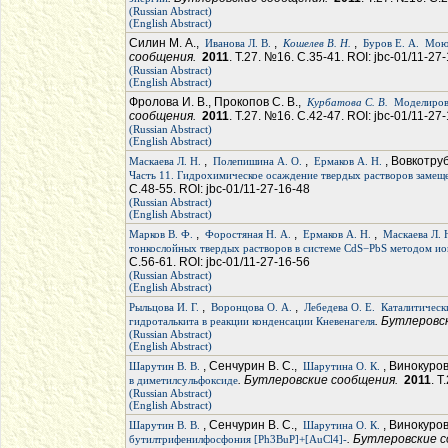
(Russian Abstract)
(English Abstract)
Силин М. А.,
,
,
Иванова Л. В.
Кошелев В. Н.
Буров Е. А.
Моющ
сообщения.
2011
. Т.27. №16. С.35-41. ROI: jbc-01/11-27
(Russian Abstract)
(English Abstract)
Фролова И. В., Прокопов С. В.,
Курбатова С. В.
Моделиров
сообщения.
2011
. Т.27. №16. С.42-47. ROI: jbc-01/11-27
(Russian Abstract)
(English Abstract)
,
,
, Вовкотруб
Маскаева Л. Н.
Полепишина А. О.
Ермаков А. Н.
Часть 11. Гидрохимическое осаждение твердых растворов замещ
С.48-55. ROI: jbc-01/11-27-16-48
(Russian Abstract)
(English Abstract)
,
,
,
Марков В. Ф.
Форостяная Н. А.
Ермаков А. Н.
Маскаева Л. 
тонкослойных твердых растворов в системе CdS−PbS методом и
С.56-61. ROI: jbc-01/11-27-16-56
(Russian Abstract)
(English Abstract)
,
,
Рыльцова И. Г.
Воронцова О. А.
Лебедева О. Е.
Каталитическ
. Бутлеров
гидроталькита в реакции конденсации Кневенагеля
(Russian Abstract)
(English Abstract)
, Сенчурин В. С.,
, Винокуро
Шарутин В. В.
Шарутина О. К.
. Бутлеровские сообщения.
2011
. Т
в диметилсульфоксиде
(Russian Abstract)
(English Abstract)
, Сенчурин В. С.,
, Винокуров
Шарутин В. В.
Шарутина О. К.
. Бутлеровские 
бутилтрифенилфосфония [Ph3BuP]+[AuCl4]-