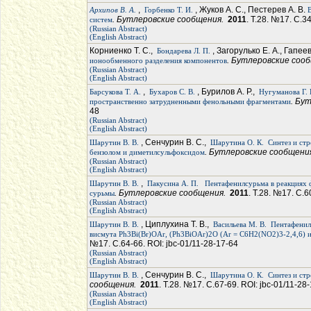
,
, Жуков А. С., Пестерев А. В.
Архипов В. А.
Горбенко Т. И.
. Бутлеровские сообщения.
2011
. Т.28. №17. С.3
систем
(Russian Abstract)
(English Abstract)
Корниенко Т. С.,
, Загорулько Е. А., Гапее
Бондарева Л. П.
. Бутлеровские соо
ионообменного разделения компонентов
(Russian Abstract)
(English Abstract)
,
, Бурилов А. Р.,
Барсукова Т. А.
Бухаров С. В.
Нугуманова Г. 
. Бу
пространственно затрудненными фенольными фрагментами
48
(Russian Abstract)
(English Abstract)
, Сенчурин В. С.,
Шарутин В. В.
Шарутина О. К.
Синтез и ст
. Бутлеровские сообщени
бензолом и диметилсульфоксидом
(Russian Abstract)
(English Abstract)
,
Шарутин В. В.
Пакусина А. П.
Пентафенилсурьма в реакциях 
. Бутлеровские сообщения.
2011
. Т.28. №17. С.6
сурьмы
(Russian Abstract)
(English Abstract)
, Циплухина Т. В.,
Шарутин В. В.
Васильева М. В.
Пентафенил
висмута Ph3Bi(Br)OAr, (Ph3BiOAr)2O (Ar = C6H2(NO2)3-2,4,6
№17. С.64-66. ROI: jbc-01/11-28-17-64
(Russian Abstract)
(English Abstract)
, Сенчурин В. С.,
Шарутин В. В.
Шарутина О. К.
Синтез и стр
сообщения.
2011
. Т.28. №17. С.67-69. ROI: jbc-01/11-28
(Russian Abstract)
(English Abstract)