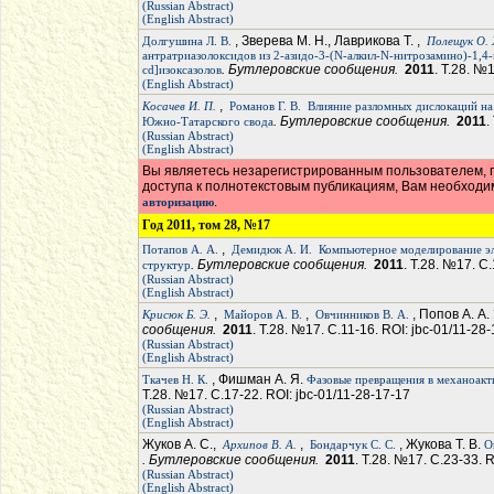
(Russian Abstract)
(English Abstract)
, Зверева М. Н., Лаврикова Т. ,
Долгушина Л. В.
Полещук О. 
антратриазолоксидов из 2-азидо-3-(N-алкил-N-нитрозамино)-1,4
. Бутлеровские сообщения.
2011
. Т.28. №
cd]изоксазолов
(English Abstract)
,
Косачев И. П.
Романов Г. В.
Влияние разломных дислокаций н
. Бутлеровские сообщения.
2011
.
Южно-Татарского свода
(Russian Abstract)
(English Abstract)
Вы являетесь незарегистрированным пользователем, п
доступа к полнотекстовым публикациям, Вам необход
.
авторизацию
Год 2011, том 28, №17
,
Потапов А. А.
Демидюк А. И.
Компьютерное моделирование э
. Бутлеровские сообщения.
2011
. Т.28. №17. С.
структур
(Russian Abstract)
(English Abstract)
,
,
, Попов А. А.
Крисюк Б. Э.
Майоров А. В.
Овчинников В. А.
сообщения.
2011
. Т.28. №17. С.11-16. ROI: jbc-01/11-28
(Russian Abstract)
(English Abstract)
, Фишман А. Я.
Ткачев Н. К.
Фазовые превращения в механоакт
Т.28. №17. С.17-22. ROI: jbc-01/11-28-17-17
(Russian Abstract)
(English Abstract)
Жуков А. С.,
,
, Жукова Т. В.
Архипов В. А.
Бондарчук С. С.
О
. Бутлеровские сообщения.
2011
. Т.28. №17. С.23-33. 
(Russian Abstract)
(English Abstract)