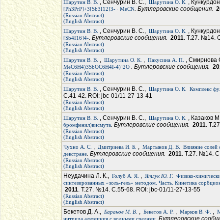
, Сенчурин В. С.,
, Кункурдон
Шарутин В. В.
Шарутина О. К.
. Бутлеровские сообщения.
2
[Ph3PrP]+3[Sb3I12]3- ∙ MeCN
(Russian Abstract)
(English Abstract)
, Сенчурин В. С.,
, Кункурдон
Шарутин В. В.
Шарутина О. К.
. Бутлеровские сообщения.
2011
. Т.27. №14. 
[Sb4I16]4-
(Russian Abstract)
(English Abstract)
,
,
, Смирнова 
Шарутин В. В.
Шарутина О. К.
Пакусина А. П.
. Бутлеровские сообщения.
20
MeC6H4)3SbOC6H4I-4)]2O
(Russian Abstract)
(English Abstract)
, Сенчурин В. С.,
Шарутин В. В.
Шарутина О. К.
Комплекс фу
С.41-42. ROI: jbc-01/11-27-13-41
(Russian Abstract)
(English Abstract)
, Сенчурин В. С.,
, Казаков М
Шарутин В. В.
Шарутина О. К.
. Бутлеровские сообщения.
2011
. Т.2
бромфенил)висмута
(Russian Abstract)
(English Abstract)
,
,
Чухно А. С.
Дмитриева И. Б.
Мартынов Д. В.
Влияние солей 
. Бутлеровские сообщения.
2011
. Т.27. №14. С
декстране
(Russian Abstract)
(English Abstract)
Неудачина Л. К.,
,
Голуб А. Я.
Ятлук Ю. Г.
Физико-химически
синтезированных «золь-гель» методом. Часть. Кинетика сорбцио
2011
. Т.27. №14. С.55-68. ROI: jbc-01/11-27-13-55
(Russian Abstract)
(English Abstract)
Бекетов Д. А.,
,
,
,
Баранов М. В.
Бекетов А. Р.
Марков В. Ф.
М
. Бутлеровские сооб
нитрида алюминия с водными средами