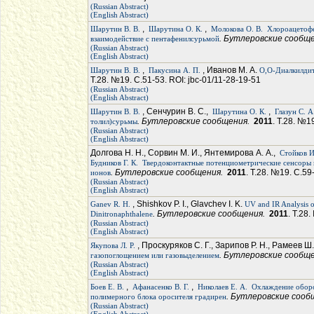
(Russian Abstract)
(English Abstract)
,
,
Шарутин В. В.
Шарутина О. К.
Молокова О. В.
Хлороацетофе
. Бутлеровские сообщ
взаимодействие с пентафенилсурьмой
(Russian Abstract)
(English Abstract)
,
, Иванов М. А.
Шарутин В. В.
Пакусина А. П.
О,О-Диалкилдит
Т.28. №19. С.51-53. ROI: jbc-01/11-28-19-51
(Russian Abstract)
(English Abstract)
, Сенчурин В. С.,
,
Шарутин В. В.
Шарутина О. К.
Глазун С. А
. Бутлеровские сообщения.
2011
. Т.28. №1
толил)сурьмы
(Russian Abstract)
(English Abstract)
Долгова Н. Н., Сорвин М. И., Янтемирова А. А.,
Стойков И
Будников Г. К.
Твердоконтактные потенциометрические сенсоры 
. Бутлеровские сообщения.
2011
. Т.28. №19. С.59
ионов
(Russian Abstract)
(English Abstract)
, Shishkov P. I., Glavchev I. K.
Ganev R. H.
UV and IR Analysis o
. Бутлеровские сообщения.
2011
. Т.28
Dinitronaphthalene
(Russian Abstract)
(English Abstract)
, Проскуряков С. Г., Зарипов Р. Н., Рамеев Ш.
Якупова Л. Р.
. Бутлеровские сообщ
газопоглощением или газовыделением
(Russian Abstract)
(English Abstract)
,
,
Боев Е. В.
Афанасенко В. Г.
Николаев Е. А.
Охлаждение оборо
. Бутлеровские соо
полимерного блока оросителя градирен
(Russian Abstract)