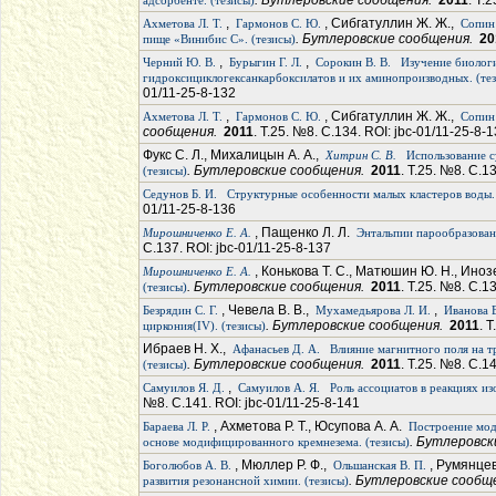
. Бутлеровские сообщения.
2011
. Т.
адсорбенте. (тезисы)
,
, Сибгатуллин Ж. Ж.,
Ахметова Л. Т.
Гармонов С. Ю.
Сопин
. Бутлеровские сообщения.
20
пище «Винибис С». (тезисы)
,
,
Черний Ю. В.
Бурыгин Г. Л.
Сорокин В. В.
Изучение биолог
гидроксициклогексанкарбоксилатов и их аминопроизводных. (те
01/11-25-8-132
,
, Сибгатуллин Ж. Ж.,
Ахметова Л. Т.
Гармонов С. Ю.
Сопин
сообщения.
2011
. Т.25. №8. С.134. ROI: jbc-01/11-25-8-
Фукс С. Л., Михалицын А. А.,
Хитрин С. В.
Использование с
. Бутлеровские сообщения.
2011
. Т.25. №8. С.1
(тезисы)
Седунов Б. И.
Структурные особенности малых кластеров воды. 
01/11-25-8-136
, Пащенко Л. Л.
Мирошниченко Е. А.
Энтальпии парообразован
С.137. ROI: jbc-01/11-25-8-137
, Конькова Т. С., Матюшин Ю. Н., Ино
Мирошниченко Е. А.
. Бутлеровские сообщения.
2011
. Т.25. №8. С.1
(тезисы)
, Чевела В. В.,
,
Безрядин С. Г.
Мухамедьярова Л. И.
Иванова 
. Бутлеровские сообщения.
2011
. 
циркония(IV). (тезисы)
Ибраев Н. Х.,
Афанасьев Д. А.
Влияние магнитного поля на т
. Бутлеровские сообщения.
2011
. Т.25. №8. С.1
(тезисы)
,
Самуилов Я. Д.
Самуилов А. Я.
Роль ассоциатов в реакциях из
№8. С.141. ROI: jbc-01/11-25-8-141
, Ахметова Р. Т., Юсупова А. А.
Бараева Л. Р.
Построение мод
. Бутлеровс
основе модифицированного кремнезема. (тезисы)
, Мюллер Р. Ф.,
, Румянцев
Боголюбов А. В.
Ольшанская В. П.
. Бутлеровские сообщ
развития резонансной химии. (тезисы)