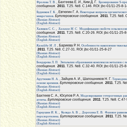
, Бахтеева Е. И., Ким Д. Г.
Фролова Т. В.
Бромирование S-про
сообщения.
2011
. Т.25. №8. С.146. ROI: jbc-01/11-25-8-
, Евтюгин Г. А.
Будников Г. К.
Некоторые вопросы органического
. Бутлеровские сообщения.
2011
. Т.25. №8. 
микрочипов
(Russian Abstract)
(English Abstract)
,
Халиков С. С.
Халиков М. С.
Модификация свойств сельскохозя
сообщения.
2011
. Т.25. №8. С.20-26. ROI: jbc-01/11-25-8
(Russian Abstract)
(English Abstract)
, Бариева Р. Н.
Калайда М. Л.
Особенности накопления тяжелых
2011
. Т.25. №8. С.27-31. ROI: jbc-01/11-25-8-27
(Russian Abstract)
(English Abstract)
Бондарева Л. П.
Энтальпии образования комплексов металлов с
сообщения.
2011
. Т.25. №8. С.32-40. ROI: jbc-01/11-25-8
(Russian Abstract)
(English Abstract)
, Зайцев А. И., Шапошников Н. Г.
Арутюнян Н. А.
Термодина
. Бутлеровские сообщения.
2011
. Т.25. №
основе кремния
(Russian Abstract)
(English Abstract)
Бахтеев С. А., Юсупов Р. А.
Моделирование гетерогенных рав
. Бутлеровские сообщения.
2011
. Т.25. №8. С.47-
агенты
(Russian Abstract)
(English Abstract)
,
,
Гаркушин И. К.
Колядо А. В.
Дорохина Е. В.
Фазовое равнове
. Бутлеровские сообщения.
2011
. Т.25. 
перхлорэтилена
(Russian Abstract)
(English Abstract)