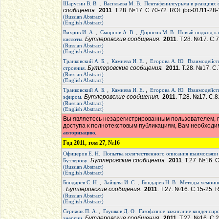
,
Шарутин В. В.
Васильева М. В.
Пентафенилсурьма в реакциях
сообщения.
2011
. Т.28. №17. С.70-72. ROI: jbc-01/11-28
(Russian Abstract)
(English Abstract)
,
,
Вихров И. А.
Смирнов А. В.
Дорогов М. В.
Новый подход к 
. Бутлеровские сообщения.
2011
. Т.28. №17. С.
кислоты
(Russian Abstract)
(English Abstract)
,
,
Транковский А. Б.
Камнева И. Е.
Егорова А. Ю.
Взаимодейст
. Бутлеровские сообщения.
2011
. Т.28. №17. С
строения
(Russian Abstract)
(English Abstract)
,
,
Транковский А. Б.
Камнева И. Е.
Егорова А. Ю.
Взаимодейст
. Бутлеровские сообщения.
2011
. Т.28. №17. С.8
эфиром
(Russian Abstract)
(English Abstract)
Вы являетесь незарегистрированным пользователем, п
доступа к полнотекстовым публикациям, Вам необход
.
авторизацию
Год 2011, том 27, №16
Офицеров Е. Н.
Попытка количественного описания взаимосвязи
. Бутлеровские сообщения.
2011
. Т.27. №16. 
Бутлерову
(Russian Abstract)
(English Abstract)
,
,
Бондарев С. Н.
Зайцева И. С.
Бондарев Н. В.
Методы хемоинф
. Бутлеровские сообщения.
2011
. Т.27. №16. С.15-25. 
(Russian Abstract)
(English Abstract)
,
Стрижак П. А.
Глушков Д. О.
Газофазное зажигание конденсир
. Бутлеровские сообщения.
2011
. Т.27. №16. С.
энергии