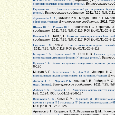
,
, Корчагин Д. В.,
Боженко К. В.
Алдошин С. М.
Утенышев А. 
. Бутлеровские со
бифункциональных соединений. (тезисы)
Гарифзянова Г. Г.
Квантово-химический расчет реакции образова
. Бутлеровские сообщения.
2011
. Т.25. №8. С.1
(тезисы)
, Галимов Р. А., Марданшин Р. Н., Миро
Харлампиди Х. Э.
. Бутлеровские сообщения.
2011
. Т.2
обработке. (тезисы)
,
, Вшивкова Т. С., Стряпунина
Шкляев Ю. В.
Рожкова Ю. С.
сообщения.
2011
. Т.25. №8. С.116. ROI: jbc-01/11-25-8-1
, Ким Д. Г.
Ильиных Е. С.
Синтез и галогенциклизация 4-метил-3
сообщения.
2011
. Т.25. №8. С.117. ROI: jbc-01/11-25-8-1
, Ким Д. Г.
Судолова Н. М.
Синтез новых производных тиазоло[2,
2011
. Т.25. №8. С.118. ROI: jbc-01/11-25-8-118
,
, Геец Н. В.
Бочарова Е. А.
Горностаев Л. М.
Синтез, структу
. Бутлер
нитрозодифениламинов в феназин-N-оксиды. (тезисы)
Пузырев И. С.
Синтез и строение глицеролатов циркония. (тезис
8-120
Мажуга А. Г.,
,
, Зефиров Н. С.
Белоглазкина Е. К.
Зык Н. В.
. Бу
и координационными соединениями на их основе. (тезисы)
,
, Алипов В. В., Лебедев М. С.
Доронин С. Ю.
Чернова Р. К.
. Бутлеровские сообщения.
2011
. Т.25. №8
меди. (тезисы)
,
Жабрев В. А.
Чуппина С. В.
Химические основы синтеза наноч
№8. С.124. ROI: jbc-01/11-25-8-124
, Кавун С. М.,
Винокуров Ю. В.
Кольцов Н. И.
Изучение макро
каучуков и резин N-2-этилгексил-N’-фенил-п-фенилендиамина (8
ROI: jbc-01/11-25-8-125
Артемов В. Г., Капралов П. O., Курмашева Д. М., Тихонов