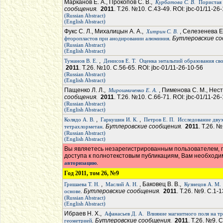
Марканов Е. А., Прокопов С. В.,
Курбатова С. В.
Пористая 
сообщения.
2011
. Т.26. №10. С.43-49. ROI: jbc-01/11-26
(Russian Abstract)
(English Abstract)
Фукс С. Л., Михалицын А. А.,
, Селезенева Е
Хитрин С. В.
. Бутлеровские с
фторопластов при анодировании алюминия
(Russian Abstract)
(English Abstract)
,
Туманов В. Е.
Денисов Е. Т.
Оценка энтальпий образования св
2011
. Т.26. №10. С.56-65. ROI: jbc-01/11-26-10-56
(Russian Abstract)
(English Abstract)
Пащенко Л. Л.,
, Пименова С. М., Нес
Мирошниченко Е. А.
сообщения.
2011
. Т.26. №10. С.66-71. ROI: jbc-01/11-26
(Russian Abstract)
(English Abstract)
,
,
Колядо А. В.
Гаркушин И. К.
Петров Е. П.
Исследование двух
. Бутлеровские сообщения.
2011
. Т.26. 
тетрахлорметан
(Russian Abstract)
(English Abstract)
Вы являетесь незарегистрированным пользователем, п
доступа к полнотекстовым публикациям, Вам необход
.
авторизацию
Год 2011, том 26, №9
,
, Баковец В. В.,
Гришаева Т. Н.
Маслий А. Н.
Кузнецов А. М.
. Бутлеровские сообщения.
2011
. Т.26. №9. С.1-1
основе
(Russian Abstract)
(English Abstract)
Ибраев Н. Х.,
Афанасьев Д. А.
Влияние магнитного поля на т
. Бутлеровские сообщения.
2011
. Т.26. №9. 
геометрией