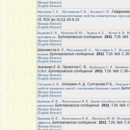
(Russian Abstract)
(English Abstract)
,
,
, Габдрахма
Барсукова Т. А.
Нугуманова Г. Н.
Бухаров С. В.
структура и антиокислительные свойства симметричных серосо
25. ROI: jbc-01/11-26-9-19
(Russian Abstract)
(English Abstract)
,
,
,
Буравлёв Е. В.
Чукичева И. Ю.
Лумпов А. Е.
Кучин А. В.
Но
. Бутлеровские сообщения.
2011
. Т.26. №9.
метилфенола
(Russian Abstract)
(English Abstract)
Шаяхметов А. У.,
,
Массалимов И. А.
Мустафин А. Г.
Исследо
. Бутлеровские сообщения.
2011
. Т.26. №9. С.30
кальция
(Russian Abstract)
(English Abstract)
Значкова Е. В., Прокопов С. В.,
Курбатова С. В.
Линейные 
. Бутлеровские сообщения.
2011
. Т.26. №9. С.36-
ВЭЖХ
(Russian Abstract)
(English Abstract)
, Искоркин А. Д., Султанова Р. Б.,
Сатгараев А. Н.
Николаев 
. Бут
свойств тернарных смесей с изотермами бинарных смесей
(Russian Abstract)
(English Abstract)
,
Кривенко И. В.
Наместников В. В.
Анализ способов очистки с
. Бутлеровские сообщения.
2011
. Т.26. №9. 
материалов
(Russian Abstract)
(English Abstract)
,
,
Кривенко И. В.
Наместников В. В.
Михайлов Ю. М.
Исследов
. Бутлеровские сообщения.
2011
. Т.26. №9. С.
эффектов
(Russian Abstract)
(English Abstract)