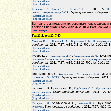
(Russian Abstract)
(English Abstract)
,
,
, Ягодин Д. А.,
Куликова Т. В.
Быков В. А.
Шуняев К. Ю.
Пет
. Бутлеровские сообщения.
свойств интерметаллида Cu3Sn
(Russian Abstract)
(English Abstract)
Вы являетесь незарегистрированным пользователем, п
доступа к полнотекстовым публикациям, Вам необход
.
авторизацию
Год 2011, том 27, №15
,
,
Моисеев И. К.
Коньков С. А.
Бормашева К. М.
Полифункциона
сообщения.
2011
. Т.27. №15. С.1-11. ROI: jbc-01/11-27-1
(Russian Abstract)
(English Abstract)
Гусева Е. В.,
,
, Бусыгин
Галимзянова Л. Р.
Сайфутдинов А. М.
соединений на основе тетрахлорида платины и динатриевого комп
сообщения.
2011
. Т.27. №15. С.12-20. ROI: jbc-01/11-27
(Russian Abstract)
(English Abstract)
Парамонова А. С.,
,
, Земцо
Курбатова С. В.
Колосова Е. А.
. Бутлеровские сообщения.
2011
.
растворов в ОФ ВЭЖХ
(Russian Abstract)
(English Abstract)
Тырина Е. В., Прокопов С. В.,
Курбатова С. В.
Удерживание
. Бутлеровские сообщения.
2011
. Т.27. 
хроматографии
(Russian Abstract)
(English Abstract)
, Апаликова И. Ю.,
, Кузнецов
Сухарев Ю. И.
Лебедева И. Ю.
. Бутлеровские сообщения.
2011
. Т.27. №15. С
культуры
(Russian Abstract)