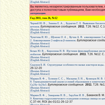
(English Abstract)
Вы являетесь незарегистрированным пользователем, п
доступа к полнотекстовым публикациям, Вам необход
.
авторизацию
Год 2011, том 26, №12
,
,
Черний Ю. В.
Зинина Е. А.
Бурыгин Г. Л.
Выявление биологи
. Бутлеровские сообщения.
2011
. Т.26. №12. С.
кетонов
(Russian Abstract)
(English Abstract)
,
,
Чукичева И. Ю.
Шумова О. А.
Кучин А. В.
алкилирование 2-
. Бутлеровские соо
2. Алкилирование 2-нафтола β-пиненом
(Russian Abstract)
(English Abstract)
,
Белых Ю. В.
Кириллова Н. В.
Изучение фенолкарбоновых кисло
. Бутлеровские сообщения.
2011
. Т.26. №12. С
araliaceae
(Russian Abstract)
(English Abstract)
.
Седунов Б. И.
Структурные особенности малых кластеров воды
26-12-20
(Russian Abstract)
(English Abstract)
,
,
,
Марков В. Ф.
Туленин С. С.
Маскаева Л. Н.
Кузнецов М. В.
8. Термодинамический анализ условий образования и химическое
. Бутлеровские сообщения.
2011
. Т.26. №1
Cu2Se−In2Se3
(Russian Abstract)
(English Abstract)
,
,
, Баканов В. М
Марков В. Ф.
Замараева Н. В.
Зарубин И. В.
9. Кинетика гидрохимического осаждения селенида свинца из ц
С.37-44. ROI: jbc-01/11-26-12-37
(Russian Abstract)