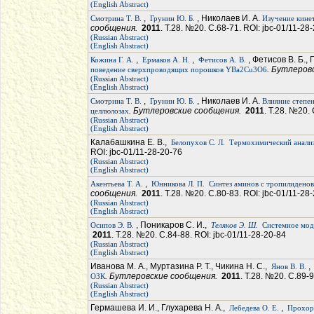
(English Abstract)
,
, Николаев И. А.
Смотрина Т. В.
Грунин Ю. Б.
Изучение кине
сообщения.
2011
. Т.28. №20. С.68-71. ROI: jbc-01/11-28
(Russian Abstract)
(English Abstract)
,
,
, Фетисов В. Б., 
Кожина Г. А.
Ермаков А. Н.
Фетисов А. В.
. Бутлеров
поведение сверхпроводящих порошков YBa2Cu3O6
(Russian Abstract)
(English Abstract)
,
, Николаев И. А.
Смотрина Т. В.
Грунин Ю. Б.
Влияние степе
. Бутлеровские сообщения.
2011
. Т.28. №20.
целлюлозах
(Russian Abstract)
(English Abstract)
Калабашкина Е. В.,
Белопухов С. Л.
Термохимический анализ
ROI: jbc-01/11-28-20-76
(Russian Abstract)
(English Abstract)
,
Акентьева Т. А.
Юнникова Л. П.
Синтез аминов с тропилидено
сообщения.
2011
. Т.28. №20. С.80-83. ROI: jbc-01/11-28
(Russian Abstract)
(English Abstract)
, Поникаров С. И.,
Осипов Э. В.
Теляков Э. Ш.
Системное мод
2011
. Т.28. №20. С.84-88. ROI: jbc-01/11-28-20-84
(Russian Abstract)
(English Abstract)
Иванова М. А., Муртазина Р. Т., Чикина Н. С.,
,
Янов В. В.
. Бутлеровские сообщения.
2011
. Т.28. №20. С.89-
ОЗК
(Russian Abstract)
(English Abstract)
Гермашева И. И., Глухарева Н. А.,
,
Лебедева О. Е.
Прохоро