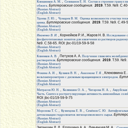
,
Клюшников А. М.
Селиванов Е. Н.
Состав и строение гранул п
. Бутлеровские сообщения.
2019
. Т.59. №9. С.40
обжига
(Russian Abstract)
(English Abstract)
,
Удоева Л. Ю.
Чумарев В. М.
Оценка возможности очистки техн
. Бутлеровские сообщения.
2019
. Т.59. №9. С.49-
цинка
(Russian Abstract)
(English Abstract)
, Корнейков Р. И., Жаров Н. В.
Иваненко В. И.
Исследование с
фосфатотитановых ионитов для извлечения из растворов радиону
№9. С.58-65. ROI: jbc-01/19-59-9-58
(Russian Abstract)
(English Abstract)
, Петухов А. А.
Клиенков А. В.
Получение гликолята молибденил
. Бутлеровские сообщения.
2019
. Т.59. №9.
растворителя
(Russian Abstract)
(English Abstract)
,
,
, Клековкина Е.
Фокина А. И.
Кулаков В. Н.
Ашихмина Т. Я.
. Бут
вольтамперометрии с дисковым вращающимся электродом
(Russian Abstract)
(English Abstract)
,
,
,
Митрасов Ю. Н.
Колямшин О. А.
Чигарова Н. А.
Авруйская 
Часть. Синтез и рострегулирующая активность аммонийных соле
ROI: jbc-01/19-59-9-75
(Russian Abstract)
(English Abstract)
,
,
Морозова Т. С.
Кузнецова Е. В.
Семёнов С. Ю.
Антифунгальн
. Бутлер
детоксикации гидролизатов лигноцеллюлозного сырья
(Russian Abstract)
(English Abstract)
Зиганшин Д. Д., Егоршина А. А., Лукьянцев М. А.,
Сиротки