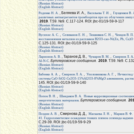
(Russian Abstract)
(English Abstract)
, Беляева И. А.,
,
Роденко Н. А.
Васильева Т. И.
Глущенков В. 
различных антиагрегантов тромбоцитов при их облучении импу
2019
. Т.59. №9. С.117-124. ROI: jbc-01/19-59-9-117
(Russian Abstract)
(English Abstract)
,
,
,
Вусихис А. С.
Селиванов Е. Н.
Тюшняков С. Н.
Ченцов В. П.
восстановления металлов из расплавов B2O3-cao-Ni(Zn, Pb, Cu)
С.125-131. ROI: jbc-01/19-59-9-125
(Russian Abstract)
(English Abstract)
, Таранов Д. В.,
,
Ларионов А. В.
Чумарев В. М.
Смирнов Л. А.
. Бутлеровские сообщения.
2019
. Т.59. №9. С.13
Al-N-C
(Russian Abstract)
(English Abstract)
,
,
,
Бабенко А. А.
Смирнов Л. А.
Уполовникова А. Г.
Нечвоглод 
системы СаО-SiO2-Ce2O3-15%Al2O3-8%MgO алюминием, раство
145. ROI: jbc-01/19-59-9-140
(Russian Abstract)
(English Abstract)
,
Попок В. Н.
Шандаков В. А.
Новые корреляционные соотношени
. Бутлеровские сообщения.
20
энергетических материалов
(Russian Abstract)
(English Abstract)
, Смирнова Д. Д.,
,
Поздин А. В.
Маскаева Л. Н.
Марков В. Ф.
41. Гидрохимическое осаждение тонких пленок селенида кадмия
С.29-39. ROI: jbc-01/19-59-9-29
(Russian Abstract)
(English Abstract)