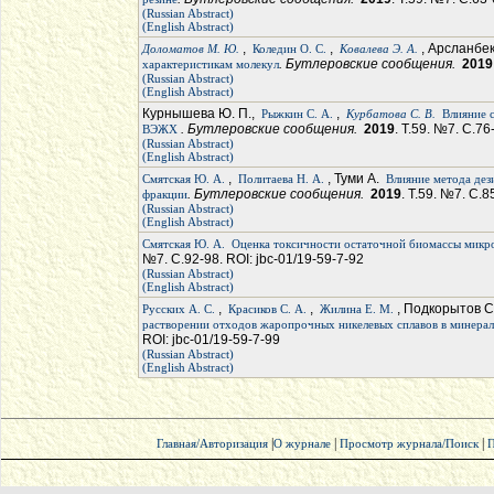
(Russian Abstract)
(English Abstract)
,
,
, Арсланбек
Доломатов М. Ю.
Коледин О. С.
Ковалева Э. А.
. Бутлеровские сообщения.
2019
характеристикам молекул
(Russian Abstract)
(English Abstract)
Курнышева Ю. П.,
,
Рыжкин С. А.
Курбатова С. В.
Влияние 
. Бутлеровские сообщения.
2019
. Т.59. №7. С.76
ВЭЖХ
(Russian Abstract)
(English Abstract)
,
, Туми А.
Смятская Ю. А.
Политаева Н. А.
Влияние метода дез
. Бутлеровские сообщения.
2019
. Т.59. №7. С.8
фракции
(Russian Abstract)
(English Abstract)
Смятская Ю. А.
Оценка токсичности остаточной биомассы микров
№7. С.92-98. ROI: jbc-01/19-59-7-92
(Russian Abstract)
(English Abstract)
,
,
, Подкорытов С
Русских А. С.
Красиков С. А.
Жилина Е. М.
растворении отходов жаропрочных никелевых сплавов в минерал
ROI: jbc-01/19-59-7-99
(Russian Abstract)
(English Abstract)
|
|
|
Главная/Авторизация
О журнале
Просмотр журнала/Поиск
П