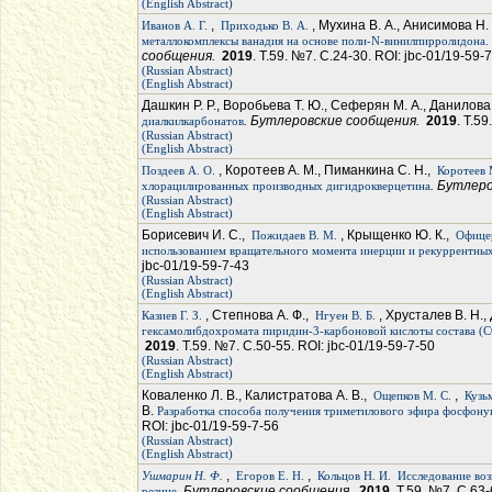
(English Abstract)
,
, Мухина В. А., Анисимова Н.
Иванов А. Г.
Приходько В. А.
металлокомплексы ванадия на основе поли-N-винилпирролидона. 
сообщения.
2019
. Т.59. №7. С.24-30. ROI: jbc-01/19-59-
(Russian Abstract)
(English Abstract)
Дашкин Р. Р., Воробьева Т. Ю., Сеферян М. А., Данилова
. Бутлеровские сообщения.
2019
. Т.5
диалкилкарбонатов
(Russian Abstract)
(English Abstract)
, Коротеев А. М., Пиманкина С. Н.,
Поздеев А. О.
Коротеев 
. Бутлер
хлорацилированных производных дигидрокверцетина
(Russian Abstract)
(English Abstract)
Борисевич И. С.,
, Крыщенко Ю. К.,
Пожидаев В. М.
Офицер
использованием вращательного момента инерции и рекуррентны
jbc-01/19-59-7-43
(Russian Abstract)
(English Abstract)
, Степнова А. Ф.,
, Хрусталев В. Н.,
Казиев Г. З.
Нгуен В. Б.
гексамолибдохромата пиридин-3-карбоновой кислоты состава
2019
. Т.59. №7. С.50-55. ROI: jbc-01/19-59-7-50
(Russian Abstract)
(English Abstract)
Коваленко Л. В., Калистратова А. В.,
,
Ощепков М. С.
Кузь
В.
Разработка способа получения триметилового эфира фосфону
ROI: jbc-01/19-59-7-56
(Russian Abstract)
(English Abstract)
,
,
Ушмарин Н. Ф.
Егоров Е. Н.
Кольцов Н. И.
Исследование во
. Бутлеровские сообщения.
2019
. Т.59. №7. С.63
резине