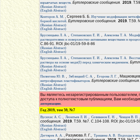
. Бутлеровские сообщения.
2019
. Т.5
взрывчатых веществ
(Russian Abstract)
(English Abstract)
, Сергеев Б. Б.
Конторов А. М.
Изучение модификации метилфе
. Бутлеровские сообщения.
2019
. Т.59.
борной кислотой
(Russian Abstract)
(English Abstract)
,
,
Брусницына Л. А.
Степановских Е. И.
Алексеева Т. А.
Модифи
растворителями и поверхностно-активными веществами в процес
С.86-91. ROI: jbc-01/19-59-8-86
(Russian Abstract)
(English Abstract)
,
,
Брусницына Л. А.
Степановских Е. И.
Алексеева Т. А.
Восста
. Бут
раствора на основе меди(I) перед химическим меднением
(Russian Abstract)
(English Abstract)
,
,
, Машковцев
Пилюгина Ю. В.
Зяблицкий С. А.
Егорова Л. Г.
. Бутлеровские сообщения
нитроэфирных пластификаторов
(Russian Abstract)
(English Abstract)
Вы являетесь незарегистрированным пользователем, п
доступа к полнотекстовым публикациям, Вам необход
.
авторизацию
Год 2019, том 59, №7
,
,
,
Вусихис А. С.
Леонтьев Л. И.
Селиванов Е. Н.
Ченцов В. П.
сообщения.
2019
. Т.59. №7. С.104-108. ROI: jbc-01/19-5
(Russian Abstract)
(English Abstract)
, Разумова Л. Г.,
Дегтярев А. А.
Тришина А. В.
Подходы к мо
. Бутлеровские сообщения.
2019
. Т.59. №7. С
автоматов