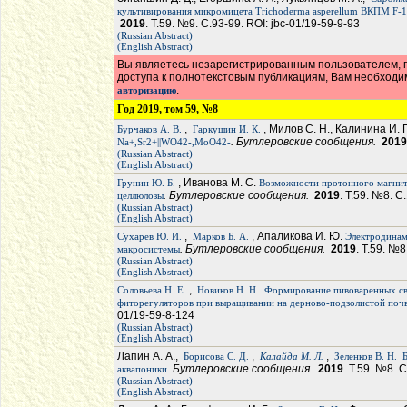
культивирования микромицета Trichoderma asperellum ВКПМ F-
2019
. Т.59. №9. С.93-99. ROI: jbc-01/19-59-9-93
(Russian Abstract)
(English Abstract)
Вы являетесь незарегистрированным пользователем, п
доступа к полнотекстовым публикациям, Вам необход
.
авторизацию
Год 2019, том 59, №8
,
, Милов С. Н., Калинина И. 
Бурчаков А. В.
Гаркушин И. К.
. Бутлеровские сообщения.
2019
Na+,Sr2+||WO42-,MoO42-
(Russian Abstract)
(English Abstract)
, Иванова М. С.
Грунин Ю. Б.
Возможности протонного магнитн
. Бутлеровские сообщения.
2019
. Т.59. №8. С
целлюлозы
(Russian Abstract)
(English Abstract)
,
, Апаликова И. Ю.
Сухарев Ю. И.
Марков Б. А.
Электродинам
. Бутлеровские сообщения.
2019
. Т.59. №8
макросистемы
(Russian Abstract)
(English Abstract)
,
Соловьева Н. Е.
Новиков Н. Н.
Формирование пивоваренных сво
фиторегуляторов при выращивании на дерново-подзолистой поч
01/19-59-8-124
(Russian Abstract)
(English Abstract)
Лапин А. А.,
,
,
Борисова С. Д.
Калайда М. Л.
Зеленков В. Н.
. Бутлеровские сообщения.
2019
. Т.59. №8. 
аквапоники
(Russian Abstract)
(English Abstract)