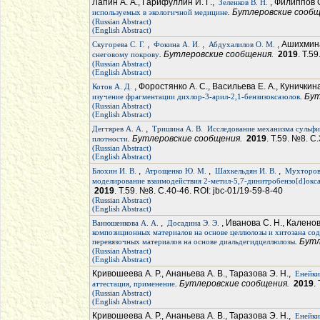
Лапин А. А., Гарифуллин И. Г.,
, Филиппов 
Зеленков В. Н.
. Бутлеровские сооб
используемых в экологичной медицине
(Russian Abstract)
(English Abstract)
,
,
, Ашихмина
Скугорева С. Г.
Фокина А. И.
Абдухалилов О. М.
. Бутлеровские сообщения.
2019
. Т.5
снеговому покрову
(Russian Abstract)
(English Abstract)
, Форостянко А. С., Васильева Е. А., Куничкина
Котов А. Д.
. Бу
изучение фрагментации дихлор-3-арил-2,1-бензизоксазолов
(Russian Abstract)
(English Abstract)
,
Дегтярев А. А.
Тришина А. В.
Исследование механизма сульф
. Бутлеровские сообщения.
2019
. Т.59. №8. С
плотности
(Russian Abstract)
(English Abstract)
,
,
,
Блохин И. В.
Атрощенко Ю. М.
Шахкельдян И. В.
Мухторов 
моделирование взаимодействия 2-метил-5,7-динитробензо[d]окс
2019
. Т.59. №8. С.40-46. ROI: jbc-01/19-59-8-40
(Russian Abstract)
(English Abstract)
,
, Иванова С. Н., Каленов
Ванюшенкова А. А.
Досадина Э. Э.
композиционных материалов на основе целлюлозы и хитозана сод
. Бут
перевязочных материалов на основе диальдегидцеллюлозы
(Russian Abstract)
(English Abstract)
Кривошеева А. Р., Ананьева А. В., Таразова Э. Н.,
Енейки
. Бутлеровские сообщения.
2019
.
аттестация, применение
(Russian Abstract)
(English Abstract)
Кривошеева А. Р., Ананьева А. В., Таразова Э. Н.,
Енейки