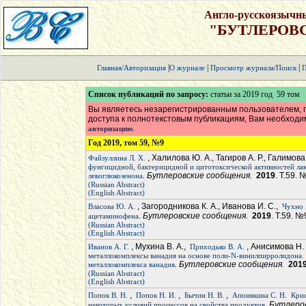
Англо-русскоязычн
"БУТЛЕРОВ
|
|
|
Главная/Авторизация
О журнале
Просмотр журнала/Поиск
П
Список публикаций по запросу:
статьи за 2019 год 59 том
Вы являетесь незарегистрированным пользователем, п
доступа к полнотекстовым публикациям, Вам необход
.
авторизацию
Год 2019, том 59, №9
, Халилова Ю. А., Тагиров А. Р., Галимова
Файзуллина Л. Х.
фунгицидной, бактерицидной и цитотоксической активностей лак
. Бутлеровские сообщения.
2019
. Т.59. 
левоглюкозенона
(Russian Abstract)
(English Abstract)
, Загородникова К. А., Иванова И. С.,
Власова Ю. А.
Чухно 
. Бутлеровские сообщения.
2019
. Т.59. №
ацетаминофена
(Russian Abstract)
(English Abstract)
, Мухина В. А.,
, Анисимова Н.
Иванов А. Г.
Приходько В. А.
металлокомплексы ванадия на основе поли-N-винилпирролидона.
. Бутлеровские сообщения.
201
металлокомплекса ванадия
(Russian Abstract)
(English Abstract)
,
,
,
Попок В. Н.
Попок Н. И.
Бычин Н. В.
Апонякина С. Н.
Крис
. Бутлеро
некоторых условий процессов на свойства продуктов