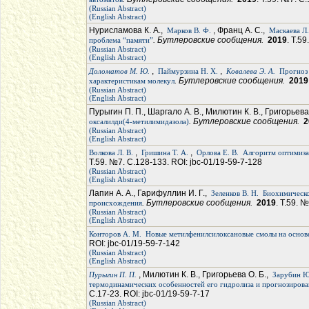
(Russian Abstract)
(English Abstract)
Нурисламова К. А.,
, Франц А. С.,
Марков В. Ф.
Маскаева Л.
. Бутлеровские сообщения.
2019
. Т.5
проблема “памяти”
(Russian Abstract)
(English Abstract)
,
,
Доломатов М. Ю.
Паймурзина Н. Х.
Ковалева Э. А.
Прогноз
. Бутлеровские сообщения.
2019
характеристикам молекул
(Russian Abstract)
(English Abstract)
Пурыгин П. П., Шаргало А. В., Милютин К. В., Григорьева
. Бутлеровские сообщения.
2
оксалилди(4-метилимидазола)
(Russian Abstract)
(English Abstract)
,
,
Волкова Л. В.
Гришина Т. А.
Орлова Е. В.
Алгоритм оптимиза
Т.59. №7. С.128-133. ROI: jbc-01/19-59-7-128
(Russian Abstract)
(English Abstract)
Лапин А. А., Гарифуллин И. Г.,
Зеленков В. Н.
Биохимическо
. Бутлеровские сообщения.
2019
. Т.59. 
происхождения
(Russian Abstract)
(English Abstract)
Конторов А. М.
Новые метилфенилсилоксановые смолы на основе
ROI: jbc-01/19-59-7-142
(Russian Abstract)
(English Abstract)
, Милютин К. В., Григорьева О. Б.,
Пурыгин П. П.
Зарубин Ю
термодинамических особенностей его гидролиза и прогнозирова
С.17-23. ROI: jbc-01/19-59-7-17
(Russian Abstract)