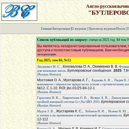
Англо-русскоязычн
"БУТЛЕРОВ
|
|
|
Главная/Авторизация
О журнале
Просмотр журнала/Поиск
П
Список публикаций по запросу:
статьи за 2025 год 84 том
Вы являетесь незарегистрированным пользователем, п
доступа к полнотекстовым публикациям, Вам необход
.
авторизацию
Год 2025, том 84, №12
, Коновалова О. А., Оникиенко В. В.
Лисаневич М. С.
Функци
. Бутлеровские сообщения.
2025
. Т.
для назальных масок
(Russian Abstract)
Мостовая О. А., Мухтарова А. Г.,
,
Хадиева А. И.
Падня П. 
комплексов с переносом заряда на их основе с органическими д
№12. С.1-10. ROI: jbc-01/25-84-12-1
(Russian Abstract)
,
,
,
Гаркушин И. К.
Лаврентьева О. В.
Колядо А. В.
Данилушкина
. Бутлеровские 
тройной взаимной системе Li+,Na+||BO ,P2O
(Russian Abstract)
, Жустарева К. С.,
,
,
Мурга З. В.
Лобанов Н. Н.
Исаева Н. Ю.
. Б
и титана и их применение в косметической промышленности
12-112
(Russian Abstract)
, Мусина Л. Р., Конкина И. Г.
Князева О. А.
Синтез и исследов