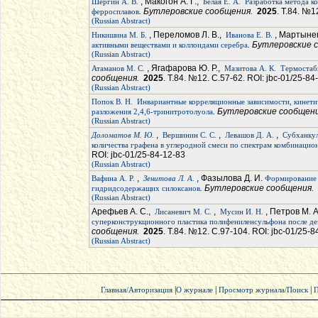
, Макогон А. Г.,
Шергин А. В.
Белая Е. А.
Разработка метода к
. Бутлеровские сообщения.
2025
. Т.84. №1
ферросплавов
(Russian Abstract)
, Переломов Л. В.,
, Мартынен
Никишина М. Б.
Иванова Е. В.
. Бутлеровские
активными веществами и коллоидами серебра
(Russian Abstract)
, Ягафарова Ю. Р.,
Атаманов М. С.
Мазитова А. К.
Термостаб
сообщения.
2025
. Т.84. №12. С.57-62. ROI: jbc-01/25-84
(Russian Abstract)
Попок В. Н.
Инвариантные корреляционные зависимости, кинетич
. Бутлеровские сообщен
разложения 2,4,6-тринитротолуола
(Russian Abstract)
,
,
,
Доломатов М. Ю.
Вершинин С. С.
Левашов Д. А.
Субханкул
количества графена в углеродной смеси по спектрам комбинацио
ROI: jbc-01/25-84-12-83
(Russian Abstract)
,
, Фазылова Д. И.
Вафина А. Р.
Зенитова Л. А.
Формирование 
. Бутлеровские сообщения.
гидридсодержащих силоксанов
(Russian Abstract)
Арефьев А. С.,
,
, Петров М. 
Лисаневич М. С.
Мусин И. Н.
суперконструкционного пластика полифениленсульфона после де
сообщения.
2025
. Т.84. №12. С.97-104. ROI: jbc-01/25-8
(Russian Abstract)
|
|
|
Главная/Авторизация
О журнале
Просмотр журнала/Поиск
П