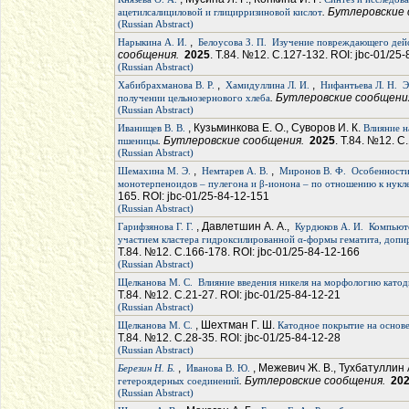
. Бутлеровские
ацетилсалициловой и глицирризиновой кислот
(Russian Abstract)
,
Нарыкина А. И.
Белоусова З. П.
Изучение повреждающего дейс
сообщения.
2025
. Т.84. №12. С.127-132. ROI: jbc-01/25
(Russian Abstract)
,
,
Хабибрахманова В. Р.
Хамидуллина Л. И.
Нифантьева Л. Н.
Э
. Бутлеровские сообщен
получении цельнозернового хлеба
(Russian Abstract)
, Кузьминкова Е. О., Суворов И. К.
Иванищев В. В.
Влияние н
. Бутлеровские сообщения.
2025
. Т.84. №12. С
пшеницы
(Russian Abstract)
,
,
Шемахина М. Э.
Немтарев А. В.
Миронов В. Ф.
Особенности
монотерпеноидов – пулегона и β-ионона – по отношению к нук
165. ROI: jbc-01/25-84-12-151
(Russian Abstract)
, Давлетшин А. А.,
Гарифзянова Г. Г.
Курдюков А. И.
Компьюте
участием кластера гидроксилированной α-формы гематита, доп
Т.84. №12. С.166-178. ROI: jbc-01/25-84-12-166
(Russian Abstract)
Щелканова М. С.
Влияние введения никеля на морфологию като
Т.84. №12. С.21-27. ROI: jbc-01/25-84-12-21
(Russian Abstract)
, Шехтман Г. Ш.
Щелканова М. С.
Катодное покрытие на основ
Т.84. №12. С.28-35. ROI: jbc-01/25-84-12-28
(Russian Abstract)
,
, Межевич Ж. В., Тухбатуллин 
Березин Н. Б.
Иванова В. Ю.
. Бутлеровские сообщения.
20
гетероядерных соединений
(Russian Abstract)