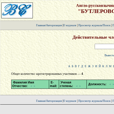
Англо-русскоязычн
"БУТЛЕРОВ
|
|
|
Главная/Авторизация
О журнале
Просмотр журнала/Поиск
П
Действительные чл
Вывести
А
Б
В
Г
Д
Е
Ж
З
И
Й
К
Л
М
Общее количество зарегистрированных участников —
4
.
Фамилия Имя
E-
Ученая
Должность:
<
>
Отчество:
mail:
степень:
<
>
<
>
|
|
|
Главная/Авторизация
О журнале
Просмотр журнала/Поиск
П