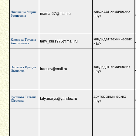
кандидат химических
Никишина Мария
mama-67@mail.ru
Борисовна
наук
кандидат технических
Курякова Татьяна
tany_kur1975@mail.ru
Анатольевна
наук
кандидат химических
Осовская Ираида
iraosov@mail.ru
Ивановна
наук
доктор химических
Русанова Татьяна
tatyanarys@yandex.ru
Юрьевна
наук