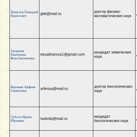
доктор физико-
Хомутов Геннадий
gbk@mail.ru
Борисович
математических наук
Захарова
кандидат химических
ekzakharova1@gmail.com
Екатерина
наук
Константиновна
доктор биологических
Карамян Арфеня
arfenya@mail.ru
Семеновна
наук
кандидат
Субота Ирина
isubota@mail.ru
Юрьевна
биологических наук