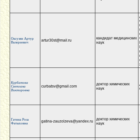
кандидат медицинских
Оксузян Артур
artur30st@mail.ru
Валериевич
наук
Курбатова
доктор химических
curbatsv@gmail.com
Светлана
наук
Викторовна
доктор химических
Гатина Роза
gatina-zauzolzeva@yandex.ru
Фатыховна
наук