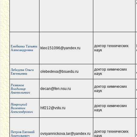
доктор технических
Енейкина Татьяна
kleo151096@yandex.ru
Александровна
наук
доктор химических
Лебедева Ольга
olebedeva@bsuedu.ru
Евгеньевна
наук
Резников
доктор химических
decan@fen.nsu.ru
Владимир
наук
Анатольевич
Навроцкий
доктор химических
htf212@vstu.ru
Валентин
наук
Александрович
доктор технических
Петров Евгений
ovsyannickova.lar@yandex.ru
Анатольевич
наук