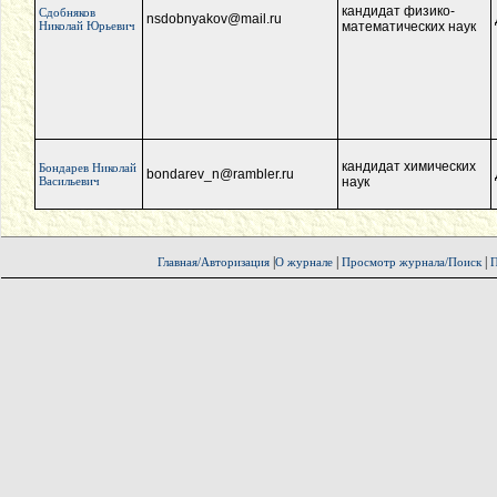
кандидат физико-
Сдобняков
nsdobnyakov@mail.ru
Николай Юрьевич
математических наук
кандидат химических
Бондарев Николай
bondarev_n@rambler.ru
Васильевич
наук
|
|
|
Главная/Авторизация
О журнале
Просмотр журнала/Поиск
П