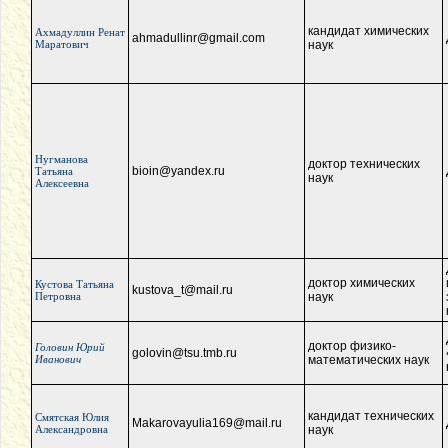
кандидат химических
Ахмадуллин Ренат
ahmadullinr@gmail.com
Маратович
наук
Нугманова
доктор технических
bioin@yandex.ru
Татьяна
наук
Алексеевна
доктор химических
Кустова Татьяна
kustova_t@mail.ru
Петровна
наук
доктор физико-
Головин Юрий
golovin@tsu.tmb.ru
Иванович
математических наук
кандидат технических
Смятская Юлия
Makarovayulia169@mail.ru
Александровна
наук