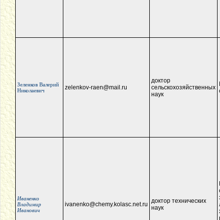
доктор
Зеленков Валерий
zelenkov-raen@mail.ru
сельскохозяйственных
Николаевич
наук
Иваненко
доктор технических
ivanenko@chemy.kolasc.net.ru
Владимир
наук
Иванович