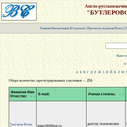
Англо-русскоязычн
"БУТЛЕРОВ
|
|
|
Главная/Авторизация
О журнале
Просмотр журнала/Поиск
П
Вывести
-
1
-
А
Б
В
Г
Д
Е
Ж
З
И
Й
К
Л
М
Общее количество зарегистрированных участников —
253
.
Фамилия Имя
E-mail:
Ученая степень:
<
>
Отчество:
<
>
доктор технических
Танутров Игорь
intan38@live.ru