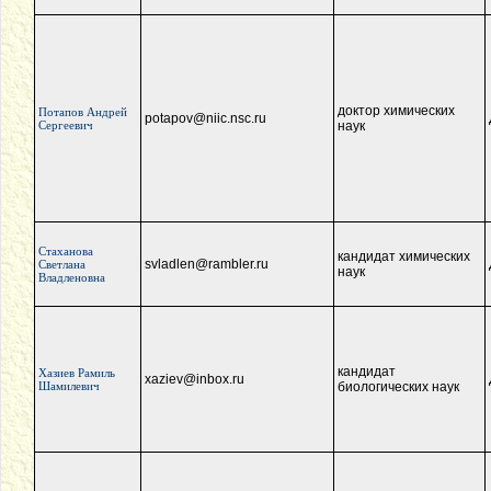
доктор химических
Потапов Андрей
potapov@niic.nsc.ru
Сергеевич
наук
Стаханова
кандидат химических
svladlen@rambler.ru
Светлана
наук
Владленовна
кандидат
Хазиев Рамиль
xaziev@inbox.ru
Шамилевич
биологических наук