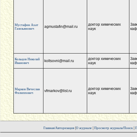
доктор химических
Зав
Мустафин Ахат
agmustafin@mail.ru
Газизьянович
наук
каф
доктор химических
Зав
Кольцов Николай
koltsovni@mail.ru
Иванович
наук
каф
доктор химических
Зав
Марков Вячеслав
vfmarkov@list.ru
Филиппович
наук
каф
|
|
|
Главная/Авторизация
О журнале
Просмотр журнала/Поиск
П