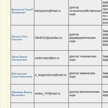
каф
физ
доктор
орг
Белопухов Сергей
belopuhov@mail.ru
сельскохозяйственных
Леонидович
хим
наук
по 
инн
раз
Зав
доктор
каф
Новиков Олег
Ole9222@yandex.ru
фармацевтических
фар
Олегович
наук
хим
фар
доктор технических
Зав
Липин Вадим
vadim.lipin@km.ru
Аполлонович
наук
каф
доктор химических
Зав
Кайгородова
e_kaigorodova@mail.ru
Елена Алексеевна
наук
каф
доктор биологических
Зав
Иванищев Виктор
avdey_VV@mail.ru
Васильевич
наук
каф