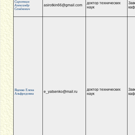
Сироткин
доктор технических
Зав
asirotkin66@gmail.com
Александр
наук
каф
Семёнович
доктор технических
Зав
Яценко Елена
e_yatsenko@mail.ru
Альфредовна
наук
каф