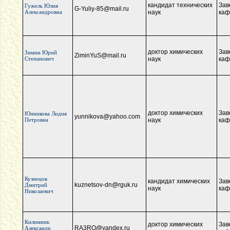
кандидат технических
Зав
Гужель Юлия
G-Yuliy-85@mail.ru
Александровна
наук
каф
доктор химических
Зав
Зимин Юрий
ZiminYuS@mail.ru
Степанович
наук
каф
доктор химических
Зав
Юнникова Лидия
yunnikova@yahoo.com
Петровна
наук
каф
Кузнецов
кандидат химических
Зав
kuznetsov-dn@rguk.ru
Дмитрий
наук
каф
Николаевич
Килимник
доктор химических
Зав
RA3RO@yandex.ru
Александр