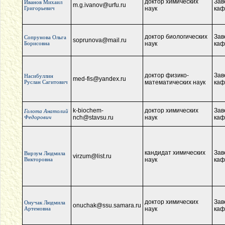
доктор химических
Зав
Иванов Михаил
m.g.ivanov@urfu.ru
Григорьевич
наук
каф
доктор биологических
Зав
Сопрунова Ольга
soprunova@mail.ru
Борисовна
наук
каф
доктор физико-
Зав
Насибуллин
med-fis@yandex.ru
Руслан Сагитович
математических наук
каф
k-biochem-
доктор химических
Зав
Голота Анатолий
Федорович
nch@stavsu.ru
наук
каф
кандидат химических
Зав
Вирзум Людмила
virzum@list.ru
Викторовна
наук
каф
доктор химических
Зав
Онучак Людмила
onuchak@ssu.samara.ru
Артемовна
наук
каф