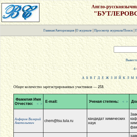
Англо-русскоязычн
"БУТЛЕРОВ
|
|
|
Главная/Авторизация
О журнале
Просмотр журнала/Поиск
П
Вывести
-
1
-
А
Б
В
Г
Д
Е
Ж
З
И
Й
К
Л
М
Общее количество зарегистрированных участников —
253
.
Фамилия Имя
E-mail:
Ученая степень:
До
<
>
Отчество:
<
>
Зав
кандидат химических
каф
Алферов Валерий
chem@tsu.tula.ru
Анатольевич
наук
хим
фак
зав