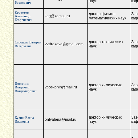
наук
каф
Борисович
Кречетов
доктор физико-
Зав
kag@kemsu.ru
Александр
математических наук
каф
Георгиевич
доктор технических
Зав
Строкова Валерия
vvstrokova@gmail.com
Валерьевна
наук
каф
Посконин
доктор химических
Зав
vposkonin@mail.ru
Владимир
наук
каф
Владимирович
доктор химических
Зав
Кулиш Елена
onlyalena@mail.ru
Ивановна
наук
каф