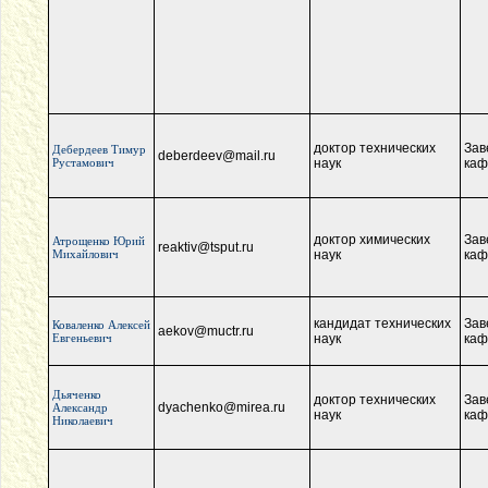
доктор технических
Зав
Дебердеев Тимур
deberdeev@mail.ru
Рустамович
наук
каф
доктор химических
Зав
Атрощенко Юрий
reaktiv@tsput.ru
Михайлович
наук
каф
кандидат технических
Зав
Коваленко Алексей
aekov@muctr.ru
Евгеньевич
наук
каф
Дьяченко
доктор технических
Зав
dyachenko@mirea.ru
Александр
наук
каф
Николаевич