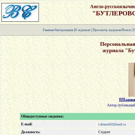
Англо-русскоязычн
"БУТЛЕРОВ
|
|
|
Главная/Авторизация
О журнале
Просмотр журнала/Поиск
П
Персональная
журнала "Бу
Шанин
Автор публикаций
Общедоступные сведения:
E-mail:
i-shanin02@mail.ru
Должность:
Студент