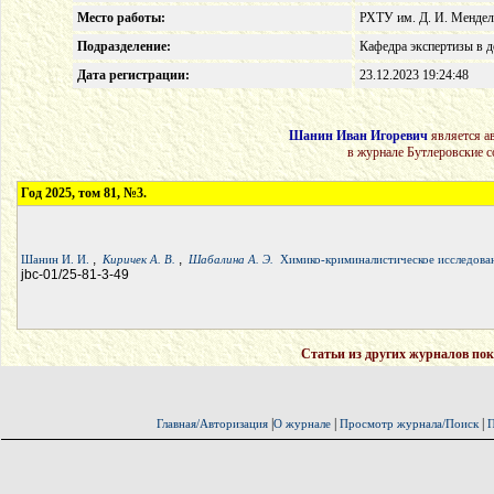
Место работы:
РХТУ им. Д. И. Мендел
Подразделение:
Кафедра экспертизы в д
Дата регистрации:
23.12.2023 19:24:48
Шанин Иван Игоревич
является а
в журнале Бутлеровские 
Год 2025, том 81, №3.
,
,
Шанин И. И.
Киричек А. В.
Шабалина А. Э.
Химико-криминалистическое исследова
jbc-01/25-81-3-49
Статьи из других журналов пок
|
|
|
Главная/Авторизация
О журнале
Просмотр журнала/Поиск
П