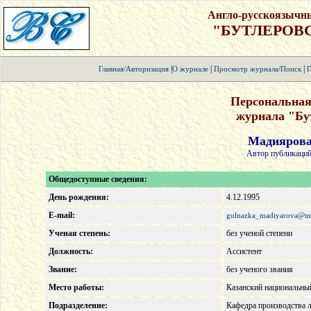
Англо-русскоязычн
"БУТЛЕРОВ
|
|
|
Главная/Авторизация
О журнале
Просмотр журнала/Поиск
П
Персональная
журнала "Бу
Мадиярова
Автор публикаций
Общедоступные сведения:
День рождения:
4.12.1995
E-mail:
gulnazka_madiyarova@ma
Ученая степень:
без ученой степени
Должность:
Ассистент
Звание:
без ученого звания
Место работы:
Казанский национальный
Подразделение:
Кафедра производства л