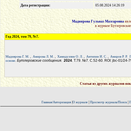
Дата регистрации:
05.08.2024 14:26:19
Мадиярова Гульназ Мазгаровна
явля
в журнале Бутлеровские
Год 2024, том 79, №7.
,
,
,
,
Мадиярова Г. М.
Амирова Л. М.
Хамидуллин О. Л.
Антипин И. С.
Амиров Р. Р.
. Бутлеровские сообщения.
2024
. Т.79. №7. С.52-60. ROI: jbc-01/24-
основе
Статьи из других журналов пок
|
|
|
Главная/Авторизация
О журнале
Просмотр журнала/Поиск
П