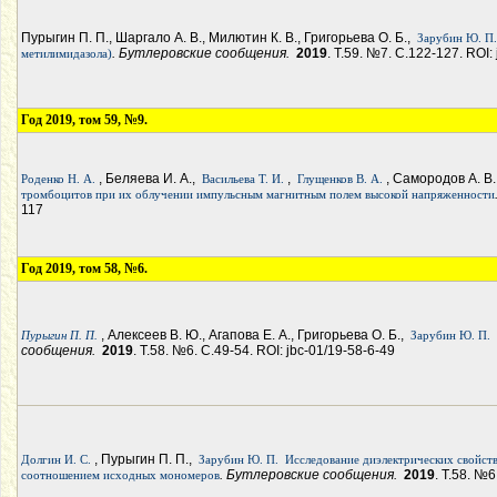
Пурыгин П. П., Шаргало А. В., Милютин К. В., Григорьева О. Б.,
Зарубин Ю. П.
. Бутлеровские сообщения.
2019
. Т.59. №7. С.122-127. ROI:
метилимидазола)
Год 2019, том 59, №9.
, Беляева И. А.,
,
, Самородов А. В.
Роденко Н. А.
Васильева Т. И.
Глущенков В. А.
тромбоцитов при их облучении импульсным магнитным полем высокой напряженности
117
Год 2019, том 58, №6.
, Алексеев В. Ю., Агапова Е. А., Григорьева О. Б.,
Пурыгин П. П.
Зарубин Ю. П.
сообщения.
2019
. Т.58. №6. С.49-54. ROI: jbc-01/19-58-6-49
, Пурыгин П. П.,
Долгин И. С.
Зарубин Ю. П.
Исследование диэлектрических свойст
. Бутлеровские сообщения.
2019
. Т.58. №6
соотношением исходных мономеров