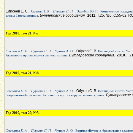
Елисеев Е. С.,
,
,
Склюев П. В.
Пурыгин П. П.
Зарубин Ю. П.
Комплексное исследова
. Бутлеровские сообщения.
2011
. Т.25. №6. С.55-62. RO
азолил-1)метаниминов
Год 2010, том 21, №7.
,
,
, Обухов С. В.
Степанов Е. А.
Пурыгин П. П.
Чунаев А. О.
Пептидный синтез. Част
. Бутлеровские сообщения.
2010
. Т.
Активность против вируса свиного гриппа
Год 2010, том 21, №8.
,
,
, Обухов С. В.
Степанов Е. А.
Пурыгин П. П.
Чунаев А. О.
Пептидный синтез. Част
. Бутлеровские
S-адамантил-1-цистеина. Активность против вируса свиного гриппа
Год 2010, том 20, №5.
,
,
Степанов Е. А.
Пурыгин П. П.
Чунаев А. О.
Взаимодействие α-бромкетонов адаман