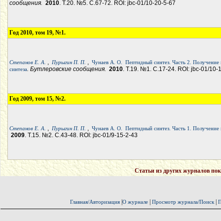
сообщения.
2010
. Т.20. №5. С.67-72. ROI: jbc-01/10-20-5-67
Год 2010, том 19, №1.
,
,
Степанов Е. А.
Пурыгин П. П.
Чунаев А. О.
Пептидный синтез. Часть 2. Получение
. Бутлеровские сообщения.
2010
. Т.19. №1. С.17-24. ROI: jbc-01/10-
синтеза
Год 2009, том 15, №2.
,
,
Степанов Е. А.
Пурыгин П. П.
Чунаев А. О.
Пептидный синтез. Часть 1. Получени
2009
. Т.15. №2. С.43-48. ROI: jbc-01/9-15-2-43
Статьи из других журналов пок
|
|
|
Главная/Авторизация
О журнале
Просмотр журнала/Поиск
П