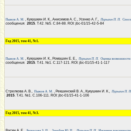
, Кукушкин И. К., Анисимов А. С., Усенко А. Г.,
Пыжов А. М.
Пурыгин П. П.
Спосо
сообщения.
2015
. Т.42. №5. С.84-88. ROI: jbc-01/15-42-5-84
Год 2015, том 41, №1.
, Кукушкин И. К., Ромашин Е. Е.,
Пыжов А. М.
Пурыгин П. П.
Оценка возможности 
сообщения.
2015
. Т.41. №1. С.117-121. ROI: jbc-01/15-41-1-117
Стрелкова А. В.,
, Рекшинский В. А., Кукушкин И. К.,
Пыжов А. М.
Пурыгин П. П
2015
. Т.41. №1. С.106-111. ROI: jbc-01/15-41-1-106
Год 2015, том 41, №3.
Васин А. Е.,
,
,
Белоусова З. П.
Зарубин Ю. П.
Пурыгин П. П.
Изучение токсичности