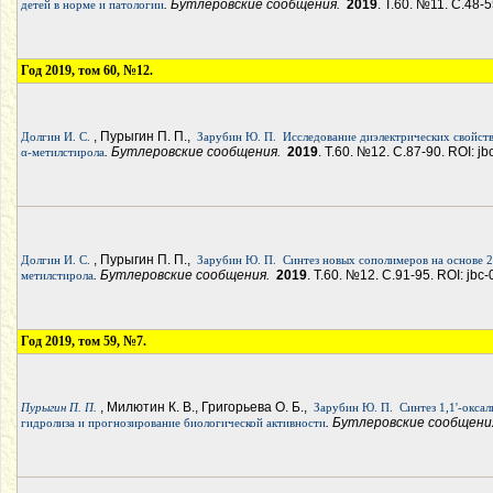
. Бутлеровские сообщения.
2019
. Т.60. №11. С.48-5
детей в норме и патологии
Год 2019, том 60, №12.
, Пурыгин П. П.,
Долгин И. С.
Зарубин Ю. П.
Исследование диэлектрических свойств
. Бутлеровские сообщения.
2019
. Т.60. №12. С.87-90. ROI: j
α-метилстирола
, Пурыгин П. П.,
Долгин И. С.
Зарубин Ю. П.
Синтез новых сополимеров на основе 2
. Бутлеровские сообщения.
2019
. Т.60. №12. С.91-95. ROI: jbc
метилстирола
Год 2019, том 59, №7.
, Милютин К. В., Григорьева О. Б.,
Пурыгин П. П.
Зарубин Ю. П.
Синтез 1,1'-окса
. Бутлеровские сообщен
гидролиза и прогнозирование биологической активности