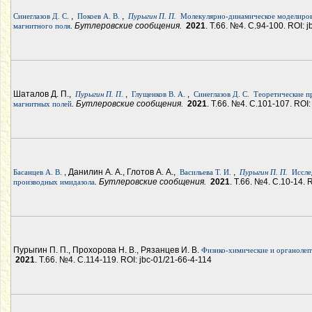
,
,
Синеглазов Д. С.
Покоев А. В.
Пурыгин П. П.
Молекулярно-динамическое моделиров
. Бутлеровские сообщения.
2021
. Т.66. №4. С.94-100. ROI: 
магнитного поля
Шаталов Д. П.,
,
,
Пурыгин П. П.
Глущенков В. А.
Синеглазов Д. С.
Теоретические п
. Бутлеровские сообщения.
2021
. Т.66. №4. С.101-107. ROI:
магнитных полей
, Данилин А. А., Глотов А. А.,
,
Басанцев А. В.
Васильева Т. И.
Пурыгин П. П.
Иссле
. Бутлеровские сообщения.
2021
. Т.66. №4. С.10-14. 
производных имидазола
Пурыгин П. П., Прохорова Н. В., Рязанцев И. В.
Физико-химические и органолеп
2021
. Т.66. №4. С.114-119. ROI: jbc-01/21-66-4-114