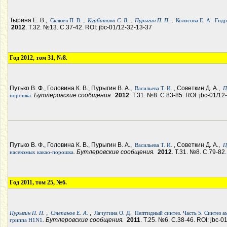
Тырина Е. В.,
,
,
,
Склюев П. В.
Курбатова С. В.
Пурыгин П. П.
Колосова Е. А.
Гидр
2012
. Т.32. №13. С.37-42. ROI: jbc-01/12-32-13-37
Год 2012, том 31, №8.
Путько В. Ф., Головина К. В., Пурыгин В. А.,
, Советкин Д. А.,
Васильева Т. И.
П
. Бутлеровские сообщения.
2012
. Т.31. №8. С.83-85. ROI: jbc-01/12
порошка
Путько В. Ф., Головина К. В., Пурыгин В. А.,
, Советкин Д. А.,
Васильева Т. И.
П
. Бутлеровские сообщения.
2012
. Т.31. №8. С.79-82
насекомых какао-порошка
Год 2011, том 25, №6.
,
,
Пурыгин П. П.
Степанов Е. А.
Лачугина О. Д.
Пептидный синтез. Часть 5. Синтез 
. Бутлеровские сообщения.
2011
. Т.25. №6. С.38-46. ROI: jbc-0
гриппа H1N1