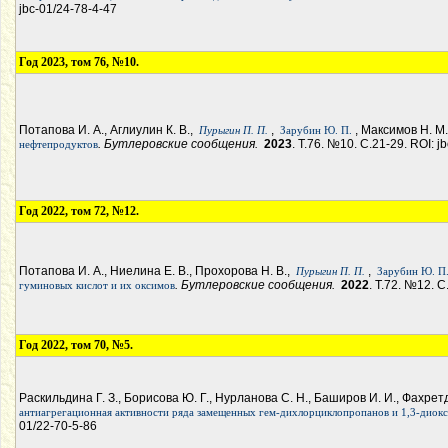
jbc-01/24-78-4-47
Год 2023, том 76, №10.
Потапова И. А., Аглиулин К. В.,
,
, Максимов Н. М
Пурыгин П. П.
Зарубин Ю. П.
. Бутлеровские сообщения.
2023
. Т.76. №10. С.21-29. ROI: j
нефтепродуктов
Год 2022, том 72, №12.
Потапова И. А., Ниелина Е. В., Прохорова Н. В.,
,
Пурыгин П. П.
Зарубин Ю. П
. Бутлеровские сообщения.
2022
. Т.72. №12. 
гуминовых кислот и их оксимов
Год 2022, том 70, №5.
Раскильдина Г. З., Борисова Ю. Г., Нурланова С. Н., Баширов И. И., Фахрет
антиагрегационная активности ряда замещенных гем-дихлорциклопропанов и 1,3-диок
01/22-70-5-86