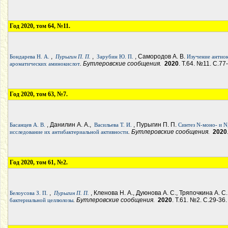
Год 2020, том 64, №11.
,
,
, Самородов А. В.
Бондарева Н. А.
Пурыгин П. П.
Зарубин Ю. П.
Изучение антиок
. Бутлеровские сообщения.
2020
. Т.64. №11. С.77
ароматических аминокислот
Год 2020, том 63, №7.
, Данилин А. А.,
, Пурыгин П. П.
Басанцев А. В.
Васильева Т. И.
Синтез N-моно- и N
. Бутлеровские сообщения.
2020
исследование их антибактериальной активности
Год 2020, том 61, №2.
,
, Кленова Н. А., Дуюнова А. С., Тряпочкина А. С
Белоусова З. П.
Пурыгин П. П.
. Бутлеровские сообщения.
2020
. Т.61. №2. С.29-36.
бактериальной целлюлозы