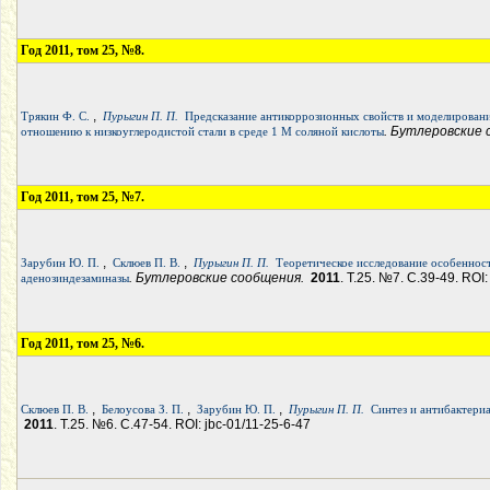
Год 2011, том 25, №8.
,
Трякин Ф. С.
Пурыгин П. П.
Предсказание антикоррозионных свойств и моделирован
. Бутлеровские
отношению к низкоуглеродистой стали в среде 1 М соляной кислоты
Год 2011, том 25, №7.
,
,
Зарубин Ю. П.
Склюев П. В.
Пурыгин П. П.
Теоретическое исследование особенносте
. Бутлеровские сообщения.
2011
. Т.25. №7. С.39-49. ROI:
аденозиндезаминазы
Год 2011, том 25, №6.
,
,
,
Склюев П. В.
Белоусова З. П.
Зарубин Ю. П.
Пурыгин П. П.
Синтез и антибактериа
2011
. Т.25. №6. С.47-54. ROI: jbc-01/11-25-6-47