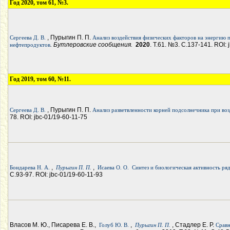
Год 2020, том 61, №3.
, Пурыгин П. П.
Сергеева Д. В.
Анализ воздействия физических факторов на энергию 
. Бутлеровские сообщения.
2020
. Т.61. №3. С.137-141. ROI:
нефтепродуктов
Год 2019, том 60, №11.
, Пурыгин П. П.
Сергеева Д. В.
Анализ разветвленности корней подсолнечника при во
78. ROI: jbc-01/19-60-11-75
,
,
Бондарева Н. А.
Пурыгин П. П.
Исаева О. О.
Синтез и биологическая активность ря
С.93-97. ROI: jbc-01/19-60-11-93
Власов М. Ю., Писарева Е. В.,
,
, Стадлер Е. Р.
Голуб Ю. В.
Пурыгин П. П.
Сравн