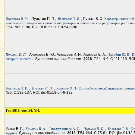
, Пурыгин П. П.,
, Путько В. Ф.
Посохова В. М.
Васильева Т. И.
Характер изменений 
комплексного воздействия физических факторов и синтетических регуляторов роста на
Т.54. №6. С.96-102. ROI: jbc-01/18-54-6-96
, Алексеев В. Ю., Алексеев И. Н., Агапова Е. А.,
Пурыгин П. П.
Зарубин Ю. П.
П
. Бутлеровские сообщения.
2018
. Т.54. №6. С.111-115. ROI
янтарной кислотой
,
,
Белоусова З. П.
Пурыгин П. П.
Кошелев В. Н.
Синтез бензилоксибензильных произво
№6. С.132-137. ROI: jbc-01/18-54-6-132
Год 2018, том 54, №4.
Усков В. Г.,
,
,
,
Ермохин В. А.
Гильмутдинова А. С.
Пурыгин П. П.
Болотова Т. В.
Си
. Бутлеровские сообщения.
2018
. Т.54. №4. С.75-81. ROI: jbc-01/18
таурина