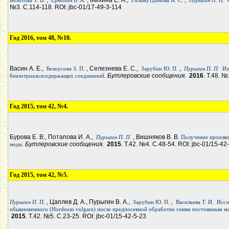
,
, Михина Е. А.,
,
Болотова Т. В.
Ермохин В. А.
Гильмутдинова А. С.
Пурыгин П. П.
№3. С.114-118. ROI: jbc-01/17-49-3-114
Год 2016, том 48, №10.
Васин А. Е.,
, Селезнева Е. С.,
,
Белоусова З. П.
Зарубин Ю. П.
Пурыгин П. П.
Из
. Бутлеровские сообщения.
2016
. Т.48. №
бензотриазолсодержащих соединений
Год 2015, том 42, №4.
Бурова Е. В., Потапова И. А.,
, Вишняков В. В.
Пурыгин П. П.
Получение произво
. Бутлеровские сообщения.
2015
. Т.42. №4. С.48-54. ROI: jbc-01/15-42
меди
Год 2015, том 42, №5.
, Цаплев Д. А., Пурыгин В. А.,
,
Пурыгин П. П.
Зарубин Ю. П.
Васильева Т. И.
Иссл
обыкновенного (Hordeum vulgare) после предпосевной обработки семян постоянным м
2015
. Т.42. №5. С.23-25. ROI: jbc-01/15-42-5-23