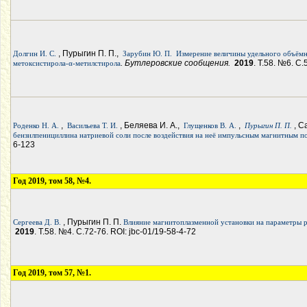
, Пурыгин П. П.,
Долгин И. С.
Зарубин Ю. П.
Измерение величины удельного объёмн
. Бутлеровские сообщения.
2019
. Т.58. №6. С.
метоксистирола-α-метилстирола
,
, Беляева И. А.,
,
, С
Роденко Н. А.
Васильева Т. И.
Глущенков В. А.
Пурыгин П. П.
бензилпенициллина натриевой соли после воздействия на неё импульсным магнитным п
6-123
Год 2019, том 58, №4.
, Пурыгин П. П.
Сергеева Д. В.
Влияние магнитоплазменной установки на параметры р
2019
. Т.58. №4. С.72-76. ROI: jbc-01/19-58-4-72
Год 2019, том 57, №1.