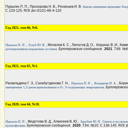
Пурыгин П. П., Прохорова Н. В., Рязанцев И. В.
Анализ динамики кормовых биор
С.120-125. ROI: jbc-01/21-66-4-120
Год 2021, том 66, №6.
,
, Мочалов К. С., Липатов Д. О., Корунас В. И., Ками
Пурыгин П. П.
Голуб Ю. В.
. Бутлеровские сообщения.
2021
. Т.66. №
дегенеративном поражении суставов
Год 2021, том 65, №1.
Раскильдина Г. З., Сахабутдинова Г. Н.,
,
, Бори
Пурыгин П. П.
Бондарева Н. А.
. Бутлеровск
замещенных 1,3-диоксациклоалканов и O-, S-содержащих макроциклов
Год 2020, том 64, №10.
, Федотова В. Д., Алексеев В. Ю.,
Пурыгин П. П.
Зарубин Ю. П.
Синтез и исследов
. Бутлеровские сообщения.
2020
. Т.64. №10. С.136-145. ROI: 
нуклеофилами