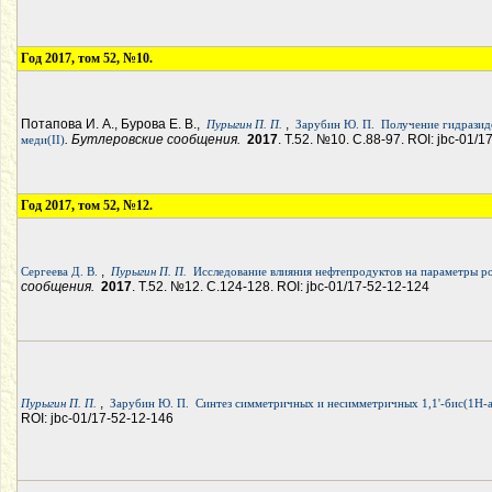
Год 2017, том 52, №10.
Потапова И. А., Бурова Е. В.,
,
Пурыгин П. П.
Зарубин Ю. П.
Получение гидразид
. Бутлеровские сообщения.
2017
. Т.52. №10. С.88-97. ROI: jbc-01/1
меди(II)
Год 2017, том 52, №12.
,
Сергеева Д. В.
Пурыгин П. П.
Исследование влияния нефтепродуктов на параметры рос
сообщения.
2017
. Т.52. №12. С.124-128. ROI: jbc-01/17-52-12-124
,
Пурыгин П. П.
Зарубин Ю. П.
Синтез симметричных и несимметричных 1,1'-бис(1H-
ROI: jbc-01/17-52-12-146