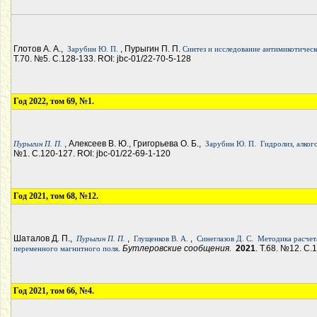
Глотов А. А.,
, Пурыгин П. П.
Зарубин Ю. П.
Синтез и исследование антимикотическ
Т.70. №5. С.128-133. ROI: jbc-01/22-70-5-128
Год 2022, том 69, №1.
, Алексеев В. Ю., Григорьева О. Б.,
Пурыгин П. П.
Зарубин Ю. П.
Гидролиз, алког
№1. С.120-127. ROI: jbc-01/22-69-1-120
Год 2021, том 68, №12.
Шаталов Д. П.,
,
,
Пурыгин П. П.
Глущенков В. А.
Синеглазов Д. С.
Методика расчет
. Бутлеровские сообщения.
2021
. Т.68. №12. С.
переменного магнитного поля
Год 2021, том 66, №4.