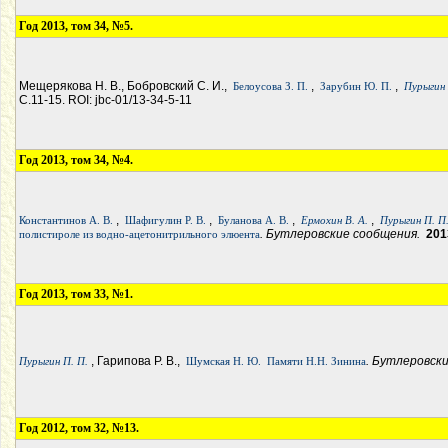
Год 2013, том 34, №5.
Мещерякова Н. В., Бобровский С. И.,
,
,
Белоусова З. П.
Зарубин Ю. П.
Пурыгин 
С.11-15. ROI: jbc-01/13-34-5-11
Год 2013, том 34, №4.
,
,
,
,
Константинов А. В.
Шафигулин Р. В.
Буланова А. В.
Ермохин В. А.
Пурыгин П. П
. Бутлеровские сообщения.
201
полистироле из водно-ацетонитрильного элюента
Год 2013, том 33, №1.
, Гарипова Р. В.,
. Бутлеровск
Пурыгин П. П.
Шумская Н. Ю.
Памяти Н.Н. Зинина
Год 2012, том 32, №13.