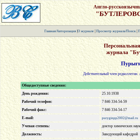
Англо-русскоязычн
"БУТЛЕРОВ
|
|
|
Главная/Авторизация
О журнале
Просмотр журнала/Поиск
П
Персональная
журнала "Бу
Пурыги
Действительный член редколлегии. 
Общедоступные сведения:
День рождения:
25.10.1938
Рабочий телефон:
7 846 334-54-59
Рабочий факс:
7 846 334-54-17
E-mail:
puryginpp2002@mail.ru
Ученая степень:
доктор химических нау
Должность:
Заведующий кафедрой