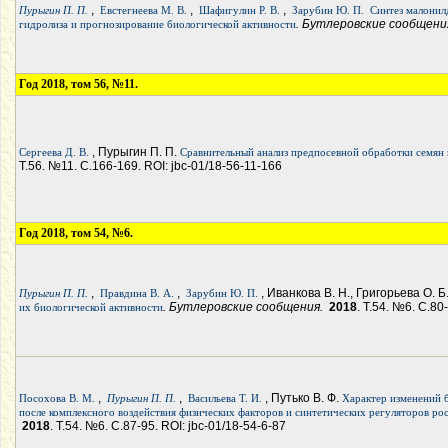
,
,
,
Пурыгин П. П.
Евстегнеева М. В.
Шафигулин Р. В.
Зарубин Ю. П.
Синтез малонил
. Бутлеровские сообщен
гидролиза и прогнозирование биологической активности
Год 2018, том 56, №11.
, Пурыгин П. П.
Сергеева Д. В.
Сравнительный анализ предпосевной обработки семян
Т.56. №11. С.166-169. ROI: jbc-01/18-56-11-166
Год 2018, том 54, №6.
,
,
, Иванкова В. Н., Григорьева О. Б
Пурыгин П. П.
Правдина В. А.
Зарубин Ю. П.
. Бутлеровские сообщения.
2018
. Т.54. №6. С.80
их биологической активности
,
,
, Путько В. Ф.
Посохова В. М.
Пурыгин П. П.
Васильева Т. И.
Характер изменений 
после комплексного воздействия физических факторов и синтетических регуляторов ро
2018
. Т.54. №6. С.87-95. ROI: jbc-01/18-54-6-87