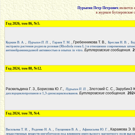
Пурыгин Петр Петрович
является 
в журнале Бутлеровские 
Год 2026, том 86, №5.
,
,
, Гребенникова Т. В.,
,
Куркин В. А.
Пурыгин П. П.
Гараев Т. М.
Бреслав Н. В.
Бу
экстракта растения родиола розовая (Rhodiola rosea L.) в отношении современных штам
. Бутлеровские сообщения.
2
антинейраминидазной активностью в опытах in vitro
Год 2024, том 80, №12.
Раскильдина Г. З., Борисова Ю. Г.,
, Злотский С. С., Зарубин3 
Пурыгин П. П.
. Бутлеровские сообщения.
202
дихлорциклопропанов и 1,3-диоксациклоалканов
Год 2024, том 78, №4.
,
,
,
, Карамова Э. В
Васильева Т. И.
Роденко Н. А.
Глущенков В. А.
Афанасьева Ю. Г.
лекарственных веществ-ингибиторов под влиянием импульсного магнитного поля высо