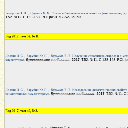
,
Белоусова З. П.
Пурыгин П. П.
Синтез и биологическая активность фенилгликозидов,
Т.52. №12. С.153-158. ROI: jbc-01/17-52-12-153
Год 2017, том 52, №11.
,
,
Долгин И. С.
Зарубин Ю. П.
Пурыгин П. П.
Получение сополимера стирола и α-мет
. Бутлеровские сообщения.
2017
. Т.52. №11. С.138-143. ROI: j
эмульгаторов
,
,
Долгин И. С.
Зарубин Ю. П.
Пурыгин П. П.
Исследование диэлектрических свойств
. Бутлеровские сообщения.
2017
. Т.52. №11. С
неионогенными эмульгаторами
Год 2017, том 49, №3.