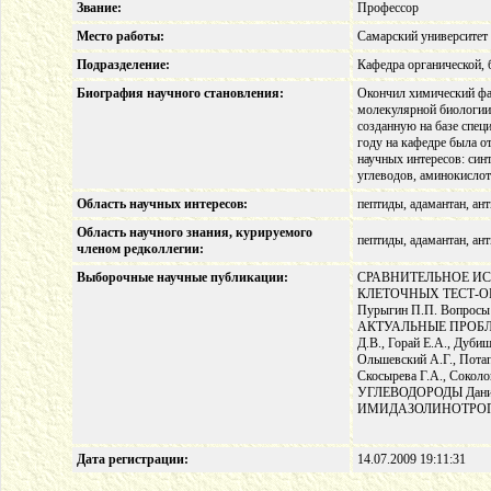
Звание:
Профессор
Место работы:
Самарский университет
Подразделение:
Кафедра органической, 
Биография научного становления:
Окончил химический фа
молекулярной биологии 
созданную на базе спец
году на кафедре была о
научных интересов: син
углеводов, аминокислот
Область научных интересов:
пептиды, адамантан, ан
Область научного знания, курируемого
пептиды, адамантан, ан
членом редколлегии:
Выборочные научные публикации:
СРАВНИТЕЛЬНОЕ И
КЛЕТОЧНЫХ ТЕСТ-ОБЪЕК
Пурыгин П.П. Вопросы б
АКТУАЛЬНЫЕ ПРОБЛЕМ
Д.В., Горай Е.А., Дуби
Ольшевский А.Г., Потап
Скосырева Г.А., Сокол
УГЛЕВОДОРОДЫ Данилин
ИМИДАЗОЛИНОТРОПН
Дата регистрации:
14.07.2009 19:11:31