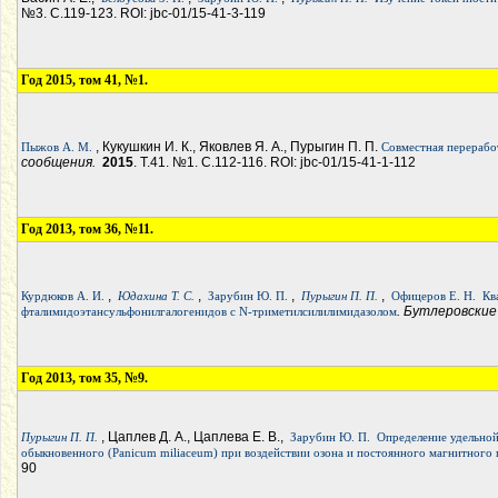
№3. С.119-123. ROI: jbc-01/15-41-3-119
Год 2015, том 41, №1.
, Кукушкин И. К., Яковлев Я. А., Пурыгин П. П.
Пыжов А. М.
Совместная перерабо
сообщения.
2015
. Т.41. №1. С.112-116. ROI: jbc-01/15-41-1-112
Год 2013, том 36, №11.
,
,
,
,
Курдюков А. И.
Юдахина Т. С.
Зарубин Ю. П.
Пурыгин П. П.
Офицеров Е. Н.
Кв
. Бутлеровски
фталимидоэтансульфонилгалогенидов с N-триметилсилилимидазолом
Год 2013, том 35, №9.
, Цаплев Д. А., Цаплева Е. В.,
Пурыгин П. П.
Зарубин Ю. П.
Определение удельной
обыкновенного (Panicum miliaceum) при воздействии озона и постоянного магнитного 
90