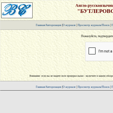
Англо-русскоязычн
"БУТЛЕРОВ
|
|
|
Главная/Авторизация
О журнале
Просмотр журнала/Поиск
П
Пожалуйста, подтвердит
Внимание: если вы не видите поле проверки выше - включите в вашем обозрев
|
|
|
Главная/Авторизация
О журнале
Просмотр журнала/Поиск
П