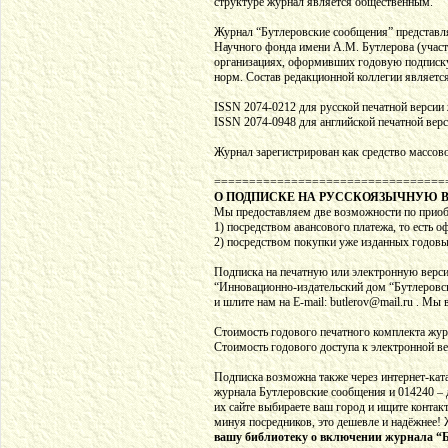
структуре журнал является общественным.
Журнал “Бутлеровские сообщения” представля
Научного фонда имени А.М. Бутлерова (участ
организациях, оформивших годовую подписку 
норм. Состав редакционной коллегии являетс
ISSN 2074-0212 для русской печатной версии
ISSN 2074-0948 для английской печатной вер
Журнал зарегистрирован как средство массо
=================================
О ПОДПИСКЕ НА РУССКОЯЗЫЧНУЮ 
Мы предоставляем две возможности по приоб
1) посредством авансового платежа, то есть 
2) посредством покупки уже изданных годовы
Подписка на печатную или электронную верс
“Инновационно-издательский дом “Бутлеровск
и шлите нам на E-mail: butlerov@mail.ru . М
Стоимость годового печатного комплекта журн
Стоимость годового доступа к электронной ве
Подписка возможна также через интернет-катало
журнала Бутлеровские сообщения и 014240 – 
их сайте выбираете ваш город и ищите конта
минуя посредников, это дешевле и надёжнее!
вашу библиотеку о включении журнала “Бу