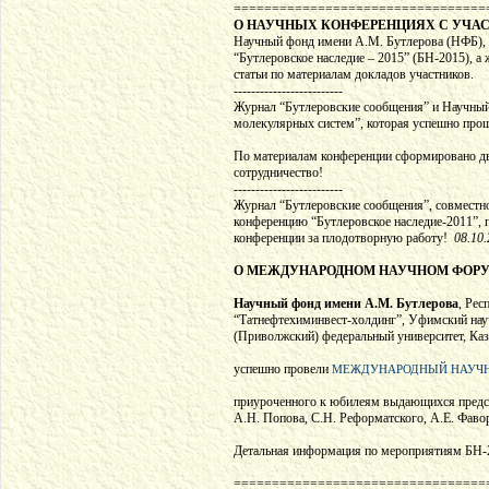
=================================
О НАУЧНЫХ КОНФЕРЕНЦИЯХ С УЧА
Научный фонд имени А.М. Бутлерова (НФБ), 
“Бутлеровское наследие – 2015” (БН-2015), а
статьи по материалам докладов участников.
-------------------------
Журнал “Бутлеровские сообщения” и Научный
молекулярных систем”, которая успешно прош
По материалам конференции сформировано два
сотрудничество!
-------------------------
Журнал “Бутлеровские сообщения”, совместно
конференцию “Бутлеровское наследие-2011”, 
конференции за плодотворную работу!
08.10
О МЕЖДУНАРОДНОМ НАУЧНОМ ФОРУМЕ “
Научный фонд имени А.М. Бутлерова
, Рес
“Татнефтехиминвест-холдинг”, Уфимский нау
(Приволжский) федеральный университет, Каз
успешно провели
МЕЖДУНАРОДНЫЙ НАУЧНЫЙ
приуроченного к юбилеям выдающихся предста
А.Н. Попова, С.Н. Реформатского, А.Е. Фаво
Детальная информация по мероприятиям БН-2
=================================