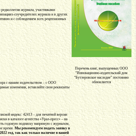
 редколлегии журнала, участниками
низациях-соучредителях журнала и в других
ативно и с соблюдением всех рецензионных
Перечень книг, выпущенных ООО
“Инновационно-издательский дом
“Бутлеровское наследие” постоянно
обновляется
вора с нашим издательством – с ООО
одимые изменения, вставляйте свои реквизиты
дписной индекс: 42413 – для печатной версии
ки в каталоге агентства «Урал-пресс» – на
лять годовую подписку напрямую с журналом,
ое время.
Мы рекомендуем подать заявку в
022 год, так как только наличие в вашей