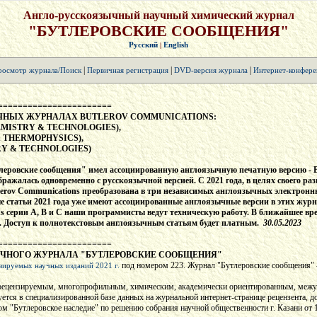
Англо-русскоязычный научный химический журнал
"БУТЛЕРОВСКИЕ СООБЩЕНИЯ"
Русский
English
|
|
|
|
осмотр журнала/Поиск
Первичная регистрация
DVD-версия журнала
Интернет-конфере
=======================
ЧНЫХ ЖУРНАЛАХ BUTLEROV COMMUNICATIONS:
EMISTRY & TECHNOLOGIES),
& THERMOPHYSICS),
RY & TECHNOLOGIES)
еровские сообщения" имел ассоциированную англоязычную печатную версию - Bu
тображалась одновременно с русскоязычной версией. С 2021 года, в целях своего р
rov Communications преобразована в три независимых англоязычных электронны
ые статьи 2021 года уже имеют ассоциированные англоязычные версии в этих жу
s серии A, B и C наши программисты ведут техническую работу. В ближайшее вр
'ы. Доступ к полнотекстовым англоязычным статьям будет платным.
30.05.2023
=======================
ЫЧНОГО ЖУРНАЛА "БУТЛЕРОВСКИЕ СООБЩЕНИЯ"
под номером 223. Журнал "Бутлеровские сообщения" 
зируемых научных изданий 2021 г.
 рецензируемым, многопрофильным, химическим, академически ориентированным, межу
ется в специализированной базе данных на журнальной интернет-странице рецензента, д
 "Бутлеровское наследие" по решению собрания научной общественности г. Казани от 1