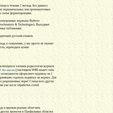
атьи в течение 1 месяца. Без данного
аших первоначальных или промежуточных
в статье форматирование.
электронных журналах Butlerov
Biochemistry & Technologies). Выходные
зные публикации.
владеющих русским языком.
а, к сожалению, у нас просто не хватает
есть, переводить нужно
 являющихся членами редколлегии журнала
(участником НФБ может стать
. Бутлерова
ре возможности оформляют подписку на 1
формивших годовую подписку на журнал. Для
сех рецензионных норм! Статьи всех других
ни уже после обработки статей
да и призван реально облегчить
и других проектов в Профильных областях