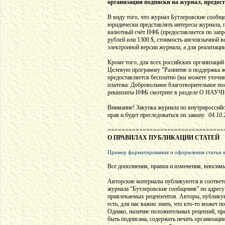
организации подписки на журнал, предост
В виду того, что журнал Бутлеровские сообщ
юридически представлять интересы журнала, 
валютный счёт НФБ (предоставляется по запро
рублей или 1300 $, стоимость англоязычной в
электронной версии журнала, а для реализаци
Кроме того, для всех российских организаци
Целевую программу "Развитие и поддержка жу
предоставляется бесплатно (вы можете уточни
платежа: Добровольное благотворительное по
реквизиты НФБ смотрите в разделе О 
Внимание! Закупка журнала по внутрироссийс
прав и будет преследоваться по закону.
04.10.
=================================
О ПРАВИЛАХ ПУБЛИКАЦИИ СТАТЕЙ
Пример форматирования и оформления статьи в
Все дополнения, правки и изменения, вносимы
Авторские материалы публикуются в соответ
журнала “Бутлеровские сообщения” по адресу: 
привлекаемых рецензентов. Авторы, публикующ
есть, для нас важно знать, что кто-то может
Однако, наличие положительных рецензий, пре
быть подписана, содержать печать организаци