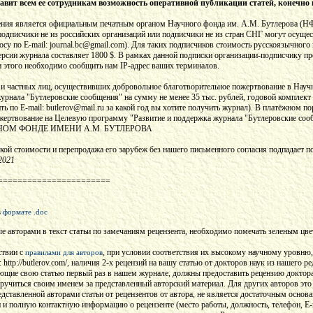
авит всем ее сотрудникам возможность оперативной публикации статей, конечн
ения является официальным печатным органом Научного фонда им. А.М. Бутлерова (НФ
подписчики не из российских организаций или подписчики не из стран СНГ могут осуще
су по E-mail: journal.bc@gmail.com). Для таких подписчиков стоимость русскоязычного 
ерсии журнала составляет 1800 $. В рамках данной подписки организации-подписчику пр
и этого необходимо сообщить нам IP-адрес ваших терминалов.
й и частных лиц, осуществивших добровольное благотворительное пожертвование в Нау
рнала "Бутлеровские сообщения" на сумму не менее 35 тыс. рублей, годовой комплект 
ть по E-mail: butlerov@mail.ru за какой год вы хотите получить журнал). В платёжном п
жертвование на Целевую программу "Развитие и поддержка журнала "Бутлеровские сооб
НАУЧНОМ ФОНДЕ ИМЕНИ А.М. БУТЛЕРОВА
кой стоимости и перепродажа его зарубеж без нашего письменного согласия подпадает п
2021
=======================
 формате .doc
е авторами в текст статьи по замечаниям рецензента, необходимо помечать зеленым цве
ствии с
, при условии соответствия их высокому научному уровню, 
правилами для авторов
http://butlerov.com/, наличия 2-х рецензий на вашу статью от докторов наук из нашего р
ие свою статью первый раз в нашем журнале, должны предоставить рецензию доктора на
 поручиться своим именем за представленный авторский материал. Для других авторов эт
дставленной авторами статьи от рецензентов от автора, не является достаточным основ
и и полную контактную информацию о рецензенте (место работы, должность, телефон, E-m