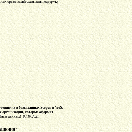
учных организаций оказывать поддержку
ючению их в базы данных Scopus и WoS,
те организации, которые оформят
базы данных!
03.10.2021
ОБЩЕНИЯ"