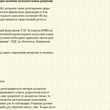
о при наличии положительных рецензий.
Б), которому также делегировано право
ствлять финансовую трансакцию в $ на
годового комплекта составляет 80 тыс.
едоставляется также полный доступ к
чный фонд имени А.М. Бутлерова (НФБ) на
печатной версии журнала на русском языке
оручении необходимо правильно писать цель
щения". НДС не облагается. Банковские
од закон о нарушении авторских и смежных
том.
регистрации всех авторов на портале
едакционного совета, редколлегии или от
ук (рецензент от автора) на статью, то
о является настоятельным пожеланием.
анием для ее публикации. Рецензия должна
ail) для обратной связи с ним. Только после