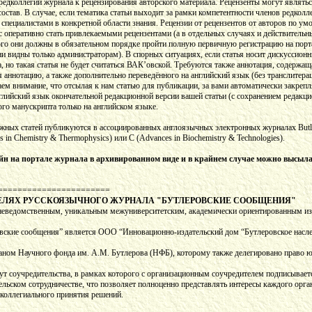
редколлегии журнала к рецензирования авторского материала. Рецензенты могут являть
 состав. В случае, если тематика статьи выходит за рамки компетентности членов редко
пециалистами в конкретной области знания. Рецензии от рецензентов от авторов по у
 оперативно стать привлекаемыми рецензентами (а в отдельных случаях и действительн
го они должны в обязательном порядке пройти полную первичную регистрацию на портал
 видны только администраторам). В спорных ситуациях, если статья носит дискуссионн
 но такая статья не будет считаться ВАК’овской. Требуются также аннотация, содержащ
я аннотацию, а также дополнительно переведённого на английский язык (без транслитера
аем внимание, что отсылая к нам статью для публикации, за вами автоматически закреп
нглийский язык окончательной редакционной версии вашей статьи (с сохранением редак
го манускрипта только на английском языке.
ажных статей публикуются в ассоциированных англоязычных электронных журналах Butle
s in Chemistry & Thermophysics) или С (Advances in Biochemistry & Technologies).
н на портале журнала в архивированном виде и в крайнем случае можно высылать
=======================
ЕЛЯХ РУССКОЯЗЫЧНОГО ЖУРНАЛА "БУТЛЕРОВСКИЕ СООБЩЕНИЯ"
неведомственным, уникальным межуниверситетским, академически ориентированным из
ские сообщения” является ООО “Инновационно-издательский дом “Бутлеровское насл
ном Научного фонда им. А.М. Бутлерова (НФБ), которому также делегировано право ю
ут соучредительства, в рамках которого с организационным соучредителем подписывает
ельском сотрудничестве, что позволяет полноценно представлять интересы каждого орга
коллегиального принятия решений.