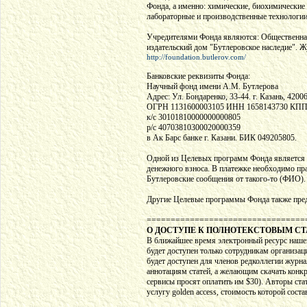
Фонда, а именно: химические, биохимические 
лабораторные и производственные технологии
Учредителями Фонда являются: Общественная
издательский дом "Бутлеровское наследие".
http://foundation.butlerov.com/
Банковские реквизиты Фонда:
Научный фонд имени А.М. Бутлерова
Адрес: Ул. Бондаренко, 33-44. г. Казань, 4200
ОГРН 1131600003105 ИНН 1658143730 КПП
к/c 30101810000000000805
р/с 40703810300020000359
в Ак Барс банке г. Казани. БИК 049205805.
Одной из Целевых программ Фонда является 
денежного взноса. В платежке необходимо пр
Бутлеровские сообщения от такого-то (ФИО).
Другие Целевые программы Фонда также пред
=================================
О ДОСТУПЕ К ПОЛНОТЕКСТОВЫМ С
В ближайшее время электронный ресурс нашег
будет доступен только сотрудникам организа
будет доступен для членов редколлегии журна
аннотациям статей, а желающим скачать конк
сервисы просят оплатить им $30). Авторы ста
услугу golden access, стоимость которой сост