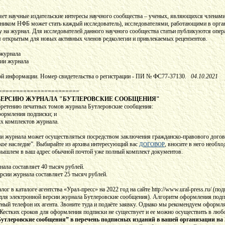
ет научные издательские интересы научного сообщества – ученых, являющихся членами
ником НФБ может стать каждый исследователь), исследователями, работающими в орга
на журнал. Для исследователей данного научного сообщества статьи публикуются опер
я открытым для новых активных членов редколегии и привлекаемых рецензентов.
 журнала
сии журнала
вой информации. Номер свидетельства о регистрации - ПИ № ФС77-37130.
04.10.2021
=======================
ВЕРСИЮ ЖУРНАЛА "БУТЛЕРОВСКИЕ СООБЩЕНИЯ"
ретению печатных томов журнала Бутлеровские сообщения:
оформления подписки; и
х комплектов журнала.
ии журнала может осуществляться посредством заключения гражданско-правового дого
ое наследие”. Выбирайте из архива интересующий вас
, вносите в него необх
ДОГОВОР
ы вышлем в ваш адрес обычной почтой уже полный комплект документов.
ала составляет 40 тысяч рублей.
рсии журнала составляет 25 тысяч рублей.
г в каталоге агентства «Урал-пресс» на 2022 год на сайте http://www.ural-press.ru/ (по
для электронной версии журнала Бутлеровские сообщения). Алгоритм оформления подпис
ктный телефон их агента. Звоните туда и подаёте заявку. Однако мы рекомендуем оформ
 Жестких сроков для оформления подписки не существует и ее можно осуществить в люб
тлеровские сообщения” в перечень подписных изданий в вашей организации на 2