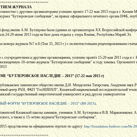
=======================
СТИЕМ ЖУРНАЛА
совместно с другими организаторами успешно провёл 17-22 мая 2015 года в г. Казан
 журнал “Бутлеровские сообщения”, на правах официального печатного органа НФБ, опу
 фонд имени А.М. Бутлерова были одними из организаторов XX Всероссийской конфер
ла 24-29 июня 2013 года на базе дома отдыха у озера Яльчик, Республика Марий Эл.
 номера журнала №7 и 8 (Том 35, 2013 г.) с полнотекстовыми рецензированными статья
 с соучредителями и другими организациями, успешно провёл 15-20 мая 2011 года в г
посвященную 10-летию журнала “Бутлеровские сообщения” и году химика. Оргкомитет к
.2015
БУТЛЕРОВСКОЕ НАСЛЕДИЕ – 2015” (17-22 мая 2015 г)
публиканское химическое общество имени Д.И. Менделеева Татарстана, Академия наук 
чный центр РАН, ФКП “ГосНИИХП”, Казанский национальный исследовательский технол
анский государственный энергетический университет и ряд других университетов
 ФОРУМ “БУТЛЕРОВСКОЕ НАСЛЕДИЕ – 2015” (БН-2015),
вителей Казанской школы химиков, учеников А.М. Бутлерова и В.В. Марковникова: А.А
рского, а также к 15-летию журнала“Бутлеровские сообщения”.
015 представлена на официальном портале по адресу:
http://foundation.butlerov.com/bh-2
=======================