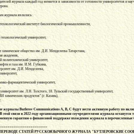
дителей журнала каждый год меняется в зависимости от готовности университетов и на
рова.
ми журнала являлись:
и технологический институт биологической промышленности,
 технологический университет,
е химическое общество им. Д.И. Менделеева Татарстана,
ая академия,
й политехнический университет,
нефти и газа им. И.М. Губкина,
ерситет им. Д.И. Менделеева,
ниверситет,
мико-фармацевтический университет,
,
университет им. Л.Н. Толстого, 18. Тульский государственный университет,
И химических продуктов” (г. Казань),
.
е журналы Butlerov Communications A, B, C будут вести активную работу по вкл
 В этой связи в 2022 году организационными соучредителями журнала останутся 
ьменную гарантию о финансовой поддержке вхождения журнала в перечисленные 
=======================
ПЕРЕВОДЕ СТАТЕЙ РУССКОЯЗЫЧНОГО ЖУРНАЛА "БУТЛЕРОВСКИЕ СО