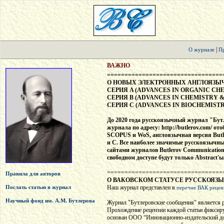
|
О журнале
Пр
ВАЖНО
=================================
О НОВЫХ ЭЛЕКТРОННЫХ АНГЛОЯЗЫ
СЕРИЯ A (ADVANCES IN ORGANIC CH
СЕРИЯ B (ADVANCES IN CHEMISTRY 
СЕРИЯ С (ADVANCES IN BIOCHEMIST
До 2020 года русскоязычный журнал "Бутл
журнала по адресу: http://butlerov.com/ о
SCOPUS и WoS, англоязычная версия Butle
и С. Все наиболее значимые русскоязычн
сайтами журналов Butlerov Communication
свободном доступе будут только Abstract
=================================
Правила для авторов
О ВАКОВСКОМ СТАТУСЕ РУССКОЯЗ
Послать статью в журнал
Наш журнал представлен в
перечне ВАК рецен
Научный фонд им. А.М. Бутлерова
Журнал "Бутлеровские сообщения" является
Прохождение рецензии каждой статьи фиксиру
основан ООО “Инновационно-издательский дом