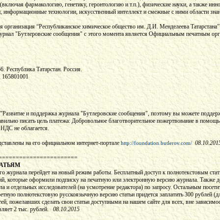
(включая фармакологию, генетику, геронтологию и т.п.), физические науки, а также ин
, информационные технологии, искусственный интеллект и смежные с ними области знан
 организация “Республиканское химическое общество им. Д.И. Менделеева Татарстана”
 Журнал "Бутлеровские сообщения" с этого момента является Официальным печатным ор
66. Республика Татарстан. Россия.
 165801001
"Развитие и поддержка журнала "Бутлеровские сообщения", поэтому вы можете поддер
авильно писать цель платежа: Добровольное благотворительное пожертвование в помощь
 НДС не облагается.
ставлены на его официальном интернет-портале
08.10.201
http://foundation.butlerov.com/
=======================
ТАТЬЯМ
о журнала перейдет на новый режим работы. Бесплатный доступ к полнотекстовым ста
ций, которые оформили подписку на печатную или электронную версию журнала. Также 
ла и отдельных исследователей (на усмотрение редактора) по запросу. Остальным посети
ретную полнотекстовую русскоязычную версию статьи придется заплатить 300 рублей (дл
тей, пожелавших сделать свои статьи доступными на нашем сайте для всех, вне зависимо
авляет 2 тыс. рублей.
08.10.2015