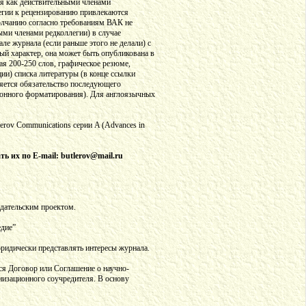
ся как действительными членами
ллегии к рецензированию привлекаются
молчанию согласно требованиям ВАК не
ыми членами редколлегии) в случае
е журнала (если раньше этого не делали) с
ый характер, она может быть опубликована в
ая 200-250 слов, графическое резюме,
ции) списка литературы (в конце ссылки
ляется обязательство последующего
ционного форматирования). Для англоязычных
rov Communications серии A (Advances in
 их по E-mail: butlerov@mail.ru
дательским проектом.
едие”
ридически представлять интересы журнала.
ся Договор или Соглашение о научно-
низационного соучредителя. В основу