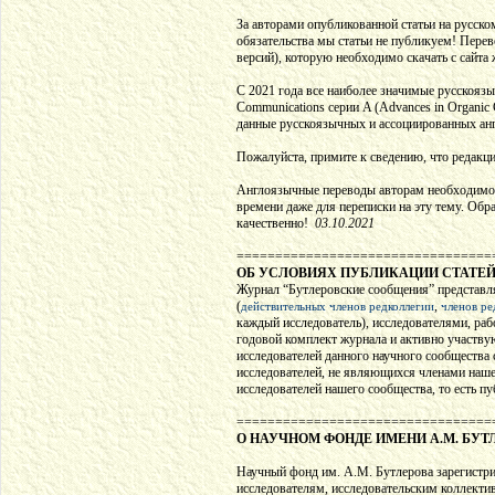
За авторами опубликованной статьи на русском
обязательства мы статьи не публикуем! Пере
версий), которую необходимо скачать с сайта
С 2021 года все наиболее значимые русскояз
Communications серии A (Advances in Organic 
данные русскоязычных и ассоциированных анг
Пожалуйста, примите к сведению, что редакц
Англоязычные переводы авторам необходимо в
времени даже для переписки на эту тему. Обр
качественно!
03.10.2021
=================================
ОБ УСЛОВИЯХ ПУБЛИКАЦИИ СТАТЕ
Журнал “Бутлеровские сообщения” представля
(
,
действительных членов редколлегии
членов ре
каждый исследователь), исследователями, р
годовой комплект журнала и активно участву
исследователей данного научного сообщества 
исследователей, не являющихся членами наше
исследователей нашего сообщества, то есть 
=================================
О НАУЧНОМ ФОНДЕ ИМЕНИ А.М. БУТ
Научный фонд им. А.М. Бутлерова зарегистри
исследователям, исследовательским коллекти