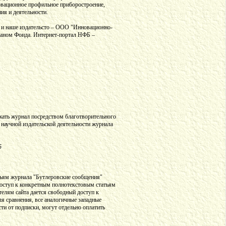
новационное профильное приборостроение,
ия и деятельности.
 и наше издательсто – ООО "Инновационно-
ганом Фонда. Интернет-портал НФБ –
жать журнал посредством благотворительного
 научной издательской деятельности журнала
5
тьям журнала "Бутлеровские сообщения"
доступ к конкретным полнотекстовым статьям
телям сайта дается свободный доступ к
я сравнения, все аналогичные западные
сти от подписки, могут отдельно оплатить