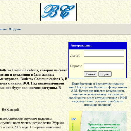
|
нции
Форумы
Авторизация...
Логин:
Пароль:
tlerov Communications, которая на сайте
азвития и вхождения в базы данных
х журнала: Butlerov Communications A, B
рналах с иными DOI. Над англоязычными
Приобретение и бесплатное издание
книг! На портале Научного фонда имени
емя они будут полноценно доступны. В
А.М. Бутлерова имеется возможность
заполнить анкету-заявку на издание
своей книги через сотрудничащие с НФБ
издательствами, а также приобрести
имеющие новинки!
- ВАКовский.
ниверситетским научным изданием.
оступной всем членам редколлегии. Журнал
9 апреля 2005 года. По организационной