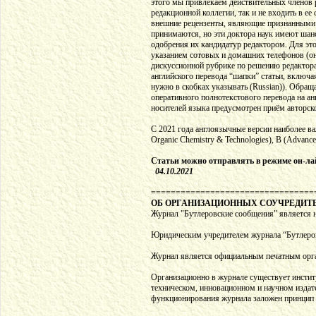
этого мы привлекаем действительных членов 
редакционной коллегии, так и не входить в ее
внешние рецензенты, являющие признанными с
принимаются, но эти доктора наук имеют шанс
одобрения их кандидатур редактором. Для это
указанием сотовых и домашних телефонов (они
дискуссионной рубрике по решению редактора,
английского перевода “шапки” статьи, включа
нужно в скобках указывать (Russian)). Обращ
оперативного полнотекстового перевода на а
носителей языка предусмотрен приём авторско
C 2021 года англоязычные версии наиболее в
Organic Chemistry & Technologies), B (Advance
Статьи можно отправлять в режиме он-лай
04.10.2021
=================================
ОБ ОРГАНИЗАЦИОННЫХ СОУЧРЕДИТ
Журнал "Бутлеровские сообщения" является 
Юридическим учредителем журнала “Бутлеров
Журнал является официальным печатным орга
Организационно в журнале существует инстит
техническом, инновационном и научном издат
функционирования журнала заложен принцип 