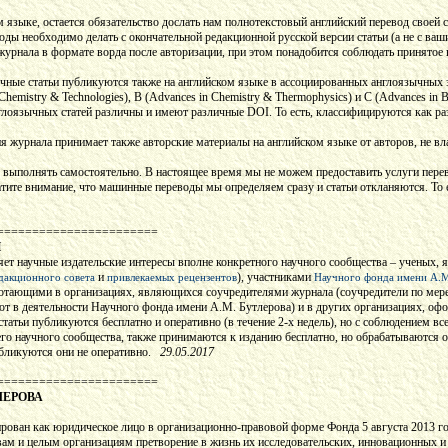
 языке, остается обязательство дослать нам полнотекстовый английский перевод своей ст
воды необходимо делать с окончательной редакционной русской версии статьи (а не с в
 журнала в формате ворда после авторизации, при этом понадобится соблюдать принятое 
ычные статьи публикуются также на английском языке в ассоциированных англоязычных 
Chemistry & Technologies), B (Advances in Chemistry & Thermophysics) и С (Advances in 
лоязычных статей различны и имеют различные DOI. То есть, классифицируются как ра
ия журнала принимает также авторские материалы на английском языке от авторов, не 
ыполнять самостоятельно. В настоящее время мы не можем предоставить услуги перевод
атите внимание, что машинные переводы мы определяем сразу и статьи откланяются. То 
=======================
Й
ет научные издательские интересы вполне конкретного научного сообщества – ученых,
и
), участниками
дакционного совета
привлекаемых рецензентов
Научного фонда имени А.М
аботающими в организациях, являющихся соучредителями журнала (соучредители по ме
ют в деятельности Научного фонда имени А.М. Бутлерова) и в других организациях, о
статьи публикуются бесплатно и оперативно (в течение 2-х недель), но с соблюдением в
го научного сообщества, также принимаются к изданию бесплатно, но обрабатываются о
публикуются они не оперативно.
29.05.2017
=======================
ЛЕРОВА
рован как юридическое лицо в организационно-правовой форме Фонда 5 августа 2013 го
вам и целым организациям претворение в жизнь их исследовательских, инновационных 