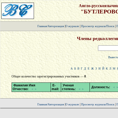
Англо-русскоязычн
"БУТЛЕРОВ
|
|
|
Главная/Авторизация
О журнале
Просмотр журнала/Поиск
П
Члены редколлеги
Вывести
А
Б
В
Г
Д
Е
Ж
З
И
Й
К
Л
М
Общее количество зарегистрированных участников —
0
.
Фамилия Имя
E-
Ученая
Должность:
<
>
Отчество:
mail:
степень:
<
>
<
>
|
|
|
Главная/Авторизация
О журнале
Просмотр журнала/Поиск
П