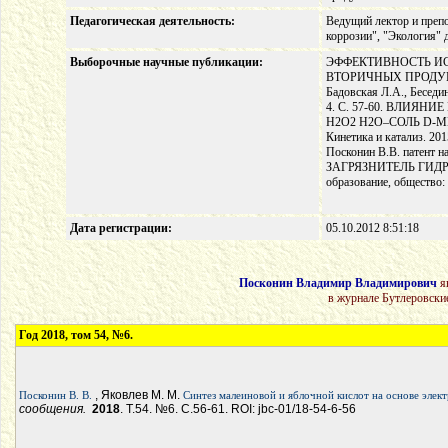
Педагогическая деятельность:
Ведущий лектор и препо
коррозии", "Экология" 
Выборочные научные публикации:
ЭФФЕКТИВНОСТЬ И
ВТОРИЧНЫХ ПРОДУКТ
Бадовская Л.А., Беседи
4. С. 57-60. ВЛИЯ
Н2О2 Н2О–СОЛЬ D-МЕ
Кинетика и катализ. 
Посконин В.В. патен
ЗАГРЯЗНИТЕЛЬ ГИДРОСФ
образование, общество:
Дата регистрации:
05.10.2012 8:51:18
Посконин Владимир Владимирович
я
в журнале Бутлеровски
Год 2018, том 54, №6.
, Яковлев М. М.
Посконин В. В.
Синтез малеиновой и яблочной кислот на основе эле
сообщения.
2018
. Т.54. №6. С.56-61. ROI: jbc-01/18-54-6-56