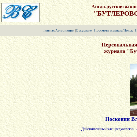
Англо-русскоязычн
"БУТЛЕРОВ
|
|
|
Главная/Авторизация
О журнале
Просмотр журнала/Поиск
П
Персональная
журнала "Бу
Посконин В
Действительный член редколлегии. 