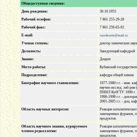
Общедоступные сведения:
День рождения:
30.10.1955
Рабочий телефон:
7 861 255-29-28
Рабочий факс:
7 861 259-65-92
E-mail:
vposkonin@mail.ru
Ученая степень:
доктор химических нау
Должность:
Заведующий кафедрой
Звание:
Доцент
Место работы:
Кубанский государствен
Подразделение:
кафедра общей химии
Биография научного становления:
1977-1980 г.г. - инж. к
научно-исслед. лаб-рии 
ПНИЛ КубГТУ. 1990 г. - 
1996-1998 г.г. - доктор
2001-2005 г.г. - доц. к
Область научных интересов:
Реакции каталитическог
замещенных фуранов, ги
продуктов.
Область научного знания, курируемого
Реакции каталитическог
членом редколлегии:
замещенных фуранов, ги
продуктов.