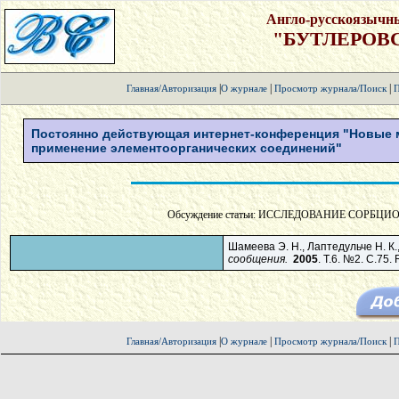
Англо-русскоязычн
"БУТЛЕРОВ
|
|
|
Главная/Авторизация
О журнале
Просмотр журнала/Поиск
П
Постоянно действующая интернет-конференция "Новые м
применение элементоорганических соединений"
Обсуждение статьи: ИССЛЕДОВАНИЕ СОРБЦИ
Шамеева Э. Н., Лаптедульче Н. К
сообщения.
2005
. Т.6. №2. С.75. 
|
|
|
Главная/Авторизация
О журнале
Просмотр журнала/Поиск
П