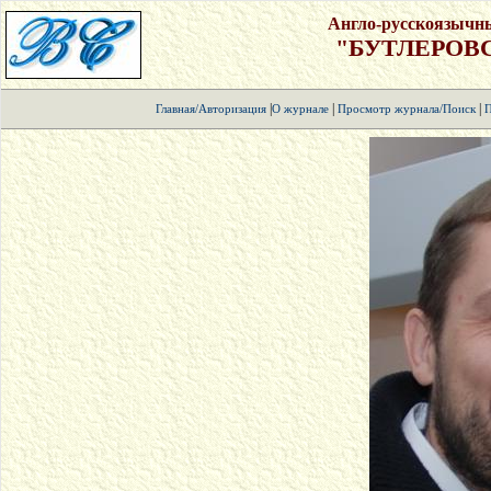
Англо-русскоязычн
"БУТЛЕРОВ
|
|
|
Главная/Авторизация
О журнале
Просмотр журнала/Поиск
П