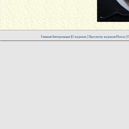
|
|
|
Главная/Авторизация
О журнале
Просмотр журнала/Поиск
П