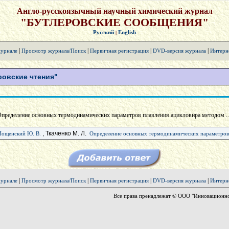
Англо-русскоязычный научный химический журнал
"БУТЛЕРОВСКИЕ СООБЩЕНИЯ"
Русский
English
|
|
|
|
|
урнале
Просмотр журнала/Поиск
Первичная регистрация
DVD-версия журнала
Интерн
овские чтения"
Определение основных термодинамических параметров плавления ацикловира методом ...
, Ткаченко М. Л.
ощенский Ю. В.
Определение основных термодинамических параметров
|
|
|
|
урнале
Просмотр журнала/Поиск
Первичная регистрация
DVD-версия журнала
Интерн
Все права пренадлежат © ООО "Инновационно-