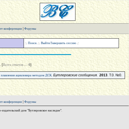
|
ет-конференции
Форумы
:.
.:.
.:
Поиск
Выйти/Завершить сессию
 [
Всего ответов —
0
]
. Бутлеровские сообщения.
2013
. Т.0. №0.
 плавления ацикловира методом ДСК
|
ет-конференции
Форумы
издательский дом "Бутлеровское наследие".