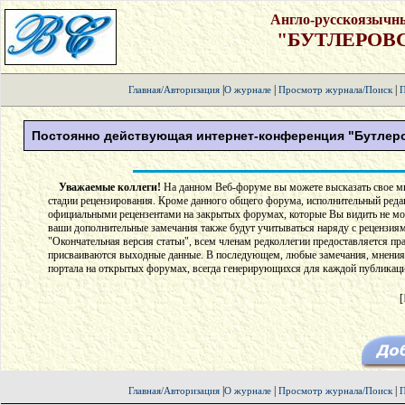
Англо-русскоязычн
"БУТЛЕРОВ
|
|
|
Главная/Авторизация
О журнале
Просмотр журнала/Поиск
П
Постоянно действующая интернет-конференция "Бутлеро
Уважаемые коллеги!
На данном Веб-форуме вы можете высказать свое мне
стадии рецензирования. Кроме данного общего форума, исполнительный реда
официальными рецензентами на закрытых форумах, которые Вы видить не мож
ваши дополнительные замечания также будут учитываться наряду с рецензия
"Окончательная версия статьи", всем членам редколлегии предоставляется прав
присваиваются выходные данные. В последующем, любые замечания, мнения,
портала на открытых форумах, всегда генерирующихся для каждой публикаци
[
|
|
|
Главная/Авторизация
О журнале
Просмотр журнала/Поиск
П