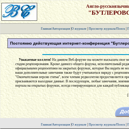
Англо-русскоязычн
"БУТЛЕРОВ
|
|
|
Главная/Авторизация
О журнале
Просмотр журнала/Поиск
П
Постоянно действующая интернет-конференция "Бутлеро
Уважаемые коллеги!
На данном Веб-форуме вы можете высказать свое мне
стадии рецензирования. Кроме данного общего форума, исполнительный реда
официальными рецензентами на закрытых форумах, которые Вы видить не мож
ваши дополнительные замечания также будут учитываться наряду с рецензия
"Окончательная версия статьи", всем членам редколлегии предоставляется прав
присваиваются выходные данные. В последующем, любые замечания, мнения,
портала на открытых форумах, всегда генерирующихся для каждой публикаци
[
|
|
|
Главная/Авторизация
О журнале
Просмотр журнала/Поиск
П