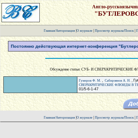
Англо-русскоязычн
"БУТЛЕРОВ
|
|
|
Главная/Авторизация
О журнале
Просмотр журнала/Поиск
П
Постоянно действующая интернет-конференция "Бутлеро
Обсуждение статьи: СУБ- И СВЕРХКРИТИЧЕСКИЕ
,
, Гу
Гумеров Ф. М.
Сабирзянов А. Н.
СВЕРХКРИТИЧЕСКИЕ ФЛЮИДЫ В Т
01/5-6-1-47
|
|
|
Главная/Авторизация
О журнале
Просмотр журнала/Поиск
П