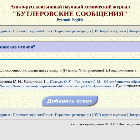
Англо-русскоязычный научный химический журнал
"БУТЛЕРОВСКИЕ СООБЩЕНИЯ"
Русский
English
|
|
|
|
|
урнале
Просмотр журнала/Поиск
Первичная регистрация
DVD-версия журнала
Интерн
овские чтения"
Об особенностях циклизации 2-азидо-3-(N-алкил-N-нитрозамино)-1,4-нафтохинонов в... 
верева М. Н., Лаврикова Т. ,
,
Полещук О. Х.
Горностаев Л. М.
Об особенностях образо
. Бутлеровск
N-алкил-N-нитрозамино)-5-ариламино-6Н-6-оксо-антра[1,9-cd]изоксазолов
|
|
|
|
урнале
Просмотр журнала/Поиск
Первичная регистрация
DVD-версия журнала
Интерн
Все права пренадлежат © ООО "Инновационно-