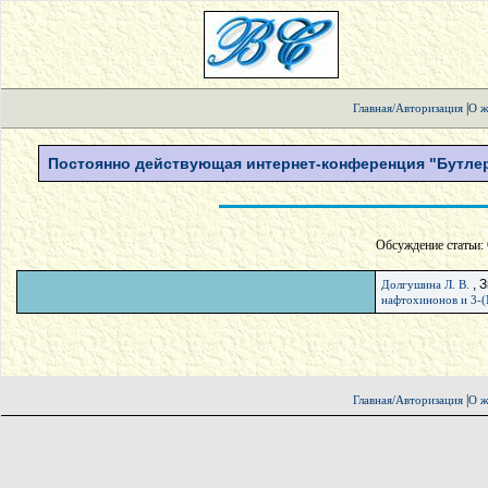
|
Главная/Авторизация
О ж
Постоянно действующая интернет-конференция "Бутлер
Обсуждение статьи: 
, З
Долгушина Л. В.
нафтохинонов и 3-(
|
Главная/Авторизация
О ж