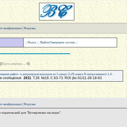
|
ет-конференции
Форумы
:.
.:.
.:
Поиск
Выйти/Завершить сессию
[
Всего ответов —
0
]
вания нафто- и антратриазолоксидов из 2-азидо-3-(N-алкил-N-нитрозамино)-1,4-
ие сообщения.
2011
. Т.28. №18. С.63-73. ROI: jbc-01/11-28-18-63
|
ет-конференции
Форумы
издательский дом "Бутлеровское наследие".