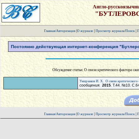
Англо-русскоязычн
"БУТЛЕРОВ
|
|
|
Главная/Авторизация
О журнале
Просмотр журнала/Поиск
П
Постоянно действующая интернет-конференция "Бутлеро
Обсуждение статьи: О связи критического фактора сжим
Умирзаков И. Х.
О связи критического
сообщения.
2015
. Т.44. №10. С.6
|
|
|
Главная/Авторизация
О журнале
Просмотр журнала/Поиск
П