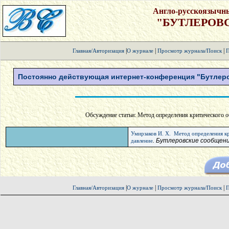
Англо-русскоязычн
"БУТЛЕРОВ
|
|
|
Главная/Авторизация
О журнале
Просмотр журнала/Поиск
П
Постоянно действующая интернет-конференция "Бутлеро
Обсуждение статьи: Метод определения критического о
Умирзаков И. Х.
Метод определения кр
. Бутлеровские сообщен
давление
|
|
|
Главная/Авторизация
О журнале
Просмотр журнала/Поиск
П