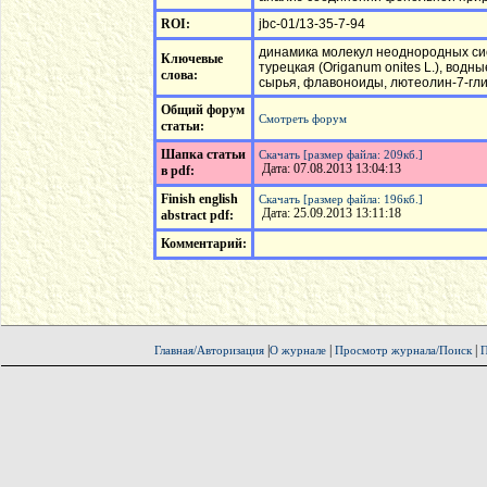
ROI:
jbc-01/13-35-7-94
динамика молекул неоднородных сис
Ключевые
турецкая (Origanum onites L.), вод
слова:
сырья, флавоноиды, лютеолин-7-гл
Общий форум
Смотреть форум
статьи:
Шапка статьи
Скачать [размер файла: 209кб.]
Дата: 07.08.2013 13:04:13
в pdf:
Finish english
Скачать [размер файла: 196кб.]
Дата: 25.09.2013 13:11:18
abstract pdf:
Комментарий:
|
|
|
Главная/Авторизация
О журнале
Просмотр журнала/Поиск
П