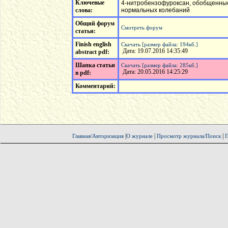
Ключевые
4-нитробензофуроксан, обобщенные
слова:
нормальных колебаний
Общий форум
Смотреть форум
статьи:
Finish english
Скачать [размер файла: 194кб.]
Дата: 19.07.2016 14:35:49
abstract pdf:
Шапка статьи
Скачать [размер файла: 285кб.]
Дата: 20.05.2016 14:25:29
в pdf:
Комментарий:
|
|
|
Главная/Авторизация
О журнале
Просмотр журнала/Поиск
П