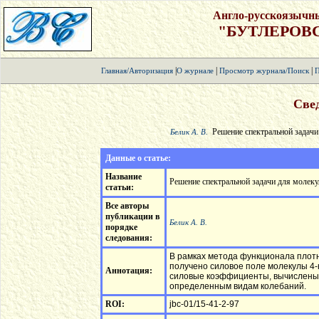
Англо-русскоязычн
"БУТЛЕРОВ
|
|
|
Главная/Авторизация
О журнале
Просмотр журнала/Поиск
П
Свед
Решение спектральной задачи
Белик А. В.
Данные о статье:
Название
Решение спектральной задачи для молек
статьи:
Все авторы
публикации в
Белик А. В.
порядке
следования:
В рамках метода функционала плот
получено силовое поле молекулы 4
Аннотация:
силовые коэффициенты, вычислены 
определенным видам колебаний.
ROI:
jbc-01/15-41-2-97