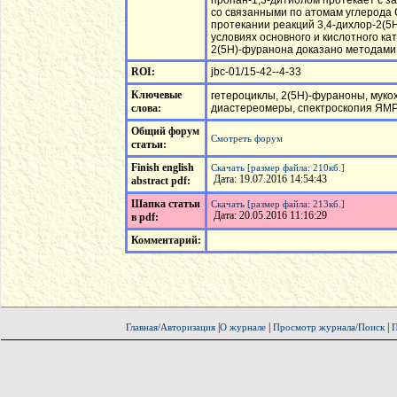
пропан-1,3-дитиолом протекает с 
со связанными по атомам углерода 
протекании реакций 3,4-дихлор-2(5Н
условиях основного и кислотного к
2(5Н)-фуранона доказано методами 
ROI:
jbc-01/15-42--4-33
Ключевые
гетероциклы, 2(5Н)-фураноны, муко
слова:
диастереомеры, спектроскопия ЯМР
Общий форум
Смотреть форум
статьи:
Finish english
Скачать [размер файла: 210кб.]
Дата: 19.07.2016 14:54:43
abstract pdf:
Шапка статьи
Скачать [размер файла: 213кб.]
Дата: 20.05.2016 11:16:29
в pdf:
Комментарий:
|
|
|
Главная/Авторизация
О журнале
Просмотр журнала/Поиск
П