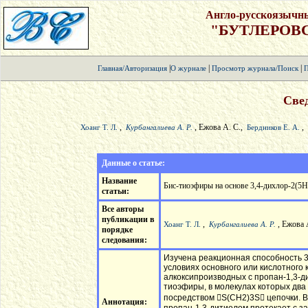
Англо-русскоязычн
"БУТЛЕРОВ
|
|
|
Главная/Авторизация
О журнале
Просмотр журнала/Поиск
П
Свед
,
, Ежова А. С.,
,
Хоанг Т. Л.
Курбангалиева А. Р.
Бердников Е. А.
Данные о статье:
Название
Бис-тиоэфиры на основе 3,4-дихлор-2(5Н
статьи:
Все авторы
публикации в
,
, Ежова 
Хоанг Т. Л.
Курбангалиева А. Р.
порядке
следования:
Изучена реакционная способность 3
условиях основного или кислотного 
алкоксипроизводных с пропан-1,3-д
тиоэфиры, в молекулах которых дв
посредством S(CH2)3S цепочки. В
Аннотация: