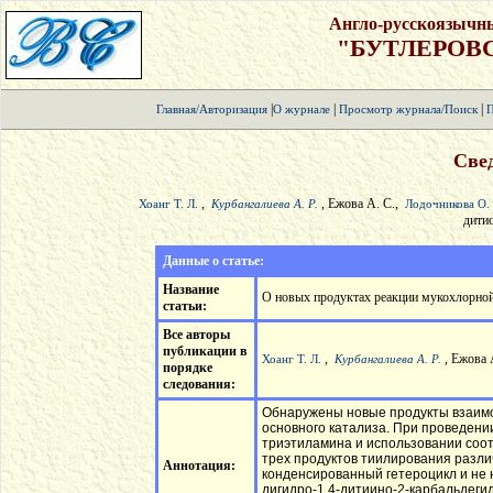
Англо-русскоязычн
"БУТЛЕРОВ
|
|
|
Главная/Авторизация
О журнале
Просмотр журнала/Поиск
П
Свед
,
, Ежова А. С.,
Хоанг Т. Л.
Курбангалиева А. Р.
Лодочникова О. 
дити
Данные о статье:
Название
О новых продуктах реакции мукохлорной 
статьи:
Все авторы
публикации в
,
, Ежова 
Хоанг Т. Л.
Курбангалиева А. Р.
порядке
следования:
Обнаружены новые продукты взаимод
основного катализа. При проведени
триэтиламина и использовании соот
трех продуктов тиилирования разл
Аннотация:
конденсированный гетероцикл и не 
дигидро-1,4-дитиино-2-карбальдегид