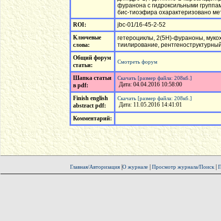
фуранона с гидроксильными группам
бис-тиоэфира охарактеризовано ме
ROI:
jbc-01/16-45-2-52
Ключевые
гетероциклы, 2(5Н)-фураноны, мукох
слова:
тиилирование, рентгеноструктурны
Общий форум
Смотреть форум
статьи:
Шапка статьи
Скачать [размер файла: 208кб.]
Дата: 04.04.2016 10:58:00
в pdf:
Finish english
Скачать [размер файла: 208кб.]
Дата: 11.05.2016 14:41:01
abstract pdf:
Комментарий:
|
|
|
Главная/Авторизация
О журнале
Просмотр журнала/Поиск
П