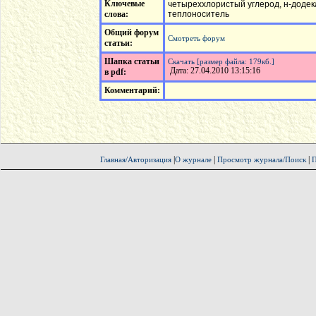
Ключевые
четыреххлористый углерод, н-додек
слова:
теплоноситель
Общий форум
Смотреть форум
статьи:
Шапка статьи
Скачать [размер файла: 179кб.]
Дата: 27.04.2010 13:15:16
в pdf:
Комментарий:
|
|
|
Главная/Авторизация
О журнале
Просмотр журнала/Поиск
П