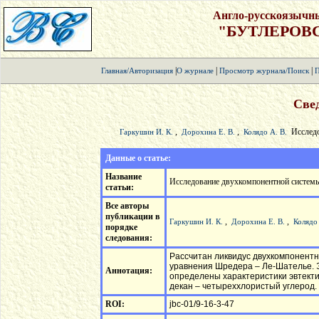
Англо-русскоязычн
"БУТЛЕРОВ
|
|
|
Главная/Авторизация
О журнале
Просмотр журнала/Поиск
П
Свед
,
,
Исследо
Гаркушин И. К.
Дорохина Е. В.
Колядо А. В.
Данные о статье:
Название
Исследование двухкомпонентной системы
статьи:
Все авторы
публикации в
,
,
Гаркушин И. К.
Дорохина Е. В.
Колядо 
порядке
следования:
Рассчитан ликвидус двухкомпонентн
уравнения Шредера – Ле-Шателье. 
Аннотация:
определены характеристики эвтектик
декан – четыреххлористый углерод.
ROI:
jbc-01/9-16-3-47