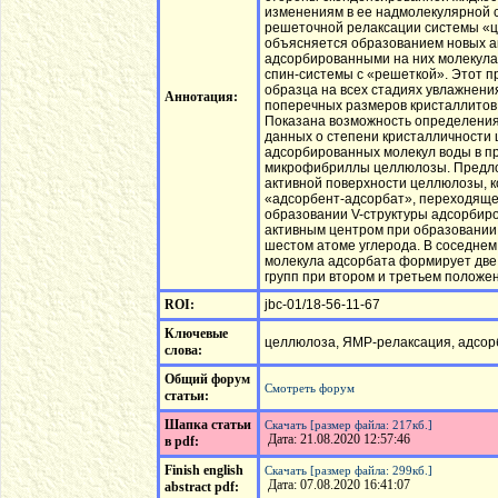
изменениям в ее надмолекулярной с
решеточной релаксации системы «ц
объясняется образованием новых а
адсорбированными на них молекула
спин-системы с «решеткой». Этот 
образца на всех стадиях увлажнени
Аннотация:
поперечных размеров кристаллитов
Показана возможность определени
данных о степени кристалличности
адсорбированных молекул воды в п
микрофибриллы целлюлозы. Предло
активной поверхности целлюлозы, к
«адсорбент-адсорбат», переходяще
образовании V-структуры адсорбиро
активным центром при образовании 
шестом атоме углерода. В соседне
молекула адсорбата формирует две
групп при втором и третьем положе
ROI:
jbc-01/18-56-11-67
Ключевые
целлюлоза, ЯМР-релаксация, адсорб
слова:
Общий форум
Смотреть форум
статьи:
Шапка статьи
Скачать [размер файла: 217кб.]
Дата: 21.08.2020 12:57:46
в pdf:
Finish english
Скачать [размер файла: 299кб.]
Дата: 07.08.2020 16:41:07
abstract pdf: