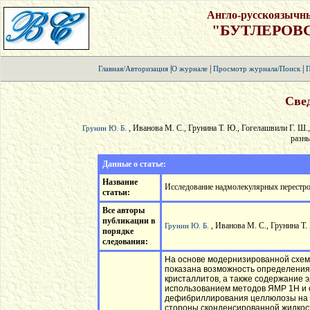
Англо-русскоязычн
"БУТЛЕРОВ
|
|
|
Главная/Авторизация
О журнале
Просмотр журнала/Поиск
П
Свед
, Иванова М. С., Грунина Т. Ю., Гогелашвили Г. Ш
Грунин Ю. Б.
разны
Данные о статье:
Название
Исследование надмолекулярных перестро
статьи:
Все авторы
публикации в
, Иванова М. С., Грунина Т
Грунин Ю. Б.
порядке
следования:
На основе модернизированной схем
показана возможность определения
кристаллитов, а также содержание
использованием методов ЯМР 1Н и 
дефибриллирования целлюлозы на р
стороны сконденсированной жидкост