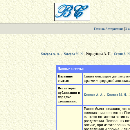
|
Главная/Авторизация
О ж
,
, Коршунова А. И.,
Коверда А. А.
Коверда М. Н.
Сечин Е. Н
Данные о статье:
Название
Синтез мономеров для получен
статьи:
фрагмент природной аминокис
Все авторы
публикации в
,
,
Коверда А. А.
Коверда М. Н.
порядке
следования:
Ранее было показано, что 
смешивания реагентов. По
синтеза оптически активн
разделении. Показан их по
оптике, при изготовлении 
разделения и прочие. Для