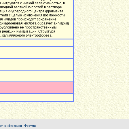
итруются с низкой селективностью, в
зводной азотной кислотой в растворе
зация α-углеродного центра фрагмента
ителя с целью исключения возможности
ия имидов происходит сохранение
икарбоновая кислота образует ангидрид
 обусловлено её пространственным
е реакции имидизации. Структура
, капиллярного электрофореза.
|
ет-конференции
Форумы