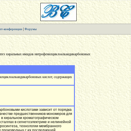
|
ет-конференции
Форумы
нтез хиральных имидов нитрофенилциклоалкандикарбоновых
нилциклоалкандикарбоновых кислот, содержащих
арбоновыми кислотами зависит от порядка
качестве предшественников мономеров для
ы в хиральном хроматографическом
исталлах в сегнетоэлектрике и нелинейной
тросинтеза, технологии мембранного
х производных с их последующей