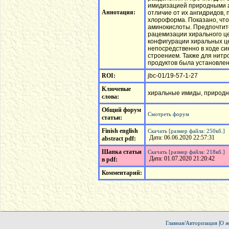
имидизацией природными а
Аннотация:
отличие от их ангидридов,
хлороформа. Показано, что
аминокислоты. Предпочтите
рацемизации хирального це
конфигурации хиральных ц
непосредственно в ходе си
строением. Также для нит
продуктов была установле
ROI:
jbc-01/19-57-1-27
Ключевые
хиральные имиды, природн
слова:
Общий форум
Смотреть форум
статьи:
Finish english
Скачать [размер файла: 250кб.]
Дата: 06.06.2020 22:57:31
abstract pdf:
Шапка статьи
Скачать [размер файла: 218кб.]
Дата: 01.07.2020 21:20:42
в pdf:
Комментарий:
|
Главная/Авторизация
О ж