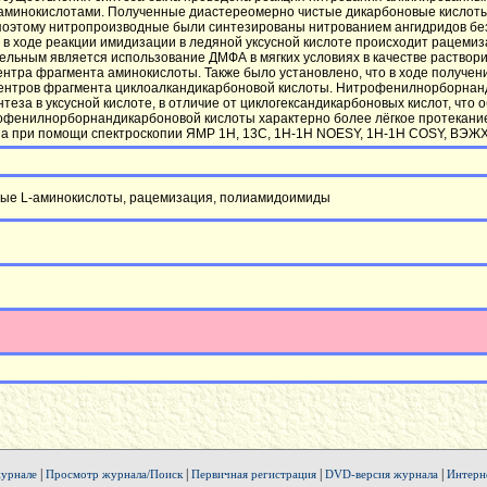
минокислотами. Полученные диастереомерно чистые дикарбоновые кислоты н
 поэтому нитропроизводные были синтезированы нитрованием ангидридов бе
 в ходе реакции имидизации в ледяной уксусной кислоте происходит рацеми
льным является использование ДМФА в мягких условиях в качестве раствор
нтра фрагмента аминокислоты. Также было установлено, что в ходе получен
ентров фрагмента циклоалкандикарбоновой кислоты. Нитрофенилнорборнанд
нтеза в уксусной кислоте, в отличие от циклогександикарбоновых кислот, что
рофенилнорборнандикарбоновой кислоты характерно более лёгкое протекани
на при помощи спектроскопии ЯМР 1H, 13C, 1H-1H NOESY, 1H-1H COSY, ВЭЖХ
ые L-аминокислоты, рацемизация, полиамидоимиды
|
|
|
|
урнале
Просмотр журнала/Поиск
Первичная регистрация
DVD-версия журнала
Интерн