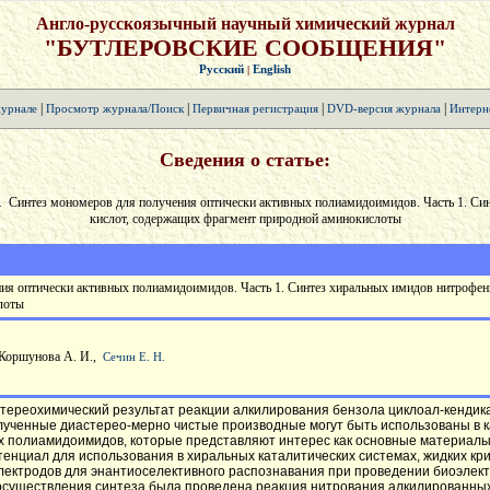
Англо-русскоязычный научный химический журнал
"БУТЛЕРОВСКИЕ СООБЩЕНИЯ"
Русский
English
|
|
|
|
|
урнале
Просмотр журнала/Поиск
Первичная регистрация
DVD-версия журнала
Интерн
Сведения о статье:
Синтез мономеров для получения оптически активных полиамидоимидов. Часть 1. Си
.
кислот, содержащих фрагмент природной аминокислоты
ия оптически активных полиамидоимидов. Часть 1. Синтез хиральных имидов нитрофе
лоты
 Коршунова А. И.,
Сечин Е. Н.
стереохимический результат реакции алкилирования бензола циклоал-кендик
лученные диастерео-мерно чистые производные могут быть использованы в 
ых полиамидоимидов, которые представляют интерес как основные материал
тенциал для использования в хиральных каталитических системах, жидких кр
электродов для энантиоселективного распознавания при проведении биоэлек
 осуществления синтеза была проведена реакция нитрования алкилированны