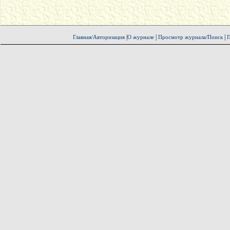
|
|
|
Главная/Авторизация
О журнале
Просмотр журнала/Поиск
П