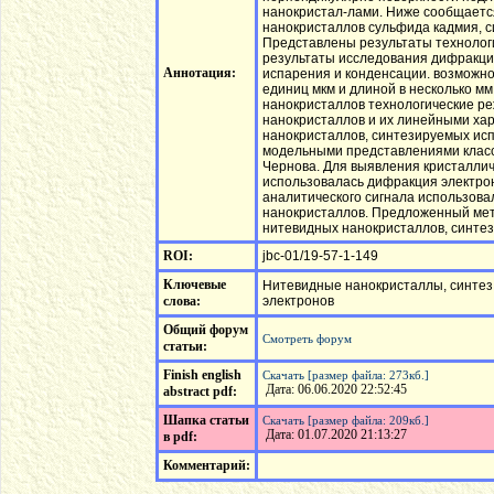
нанокристал-лами. Ниже сообщаетс
нанокристаллов сульфида кадмия, с
Представлены результаты технологи
результаты исследования дифракции
Аннотация:
испарения и конденсации. возможно
единиц мкм и длиной в несколько м
нанокристаллов технологические ре
нанокристаллов и их линейными ха
нанокристаллов, синтезируемых исп
модельными представлениями класси
Чернова. Для выявления кристалли
использовалась дифракция электро
аналитического сигнала использов
нанокристаллов. Предложенный мет
нитевидных нанокристаллов, синтез
ROI:
jbc-01/19-57-1-149
Ключевые
Нитевидные нанокристаллы, синтез
слова:
электронов
Общий форум
Смотреть форум
статьи:
Finish english
Скачать [размер файла: 273кб.]
Дата: 06.06.2020 22:52:45
abstract pdf:
Шапка статьи
Скачать [размер файла: 209кб.]
Дата: 01.07.2020 21:13:27
в pdf:
Комментарий: