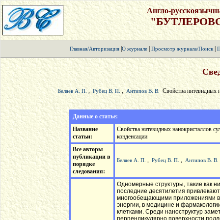
Англо-русскоязычн
"БУТЛЕРОВ
|
|
|
Главная/Авторизация
О журнале
Просмотр журнала/Поиск
П
Свед
,
,
Свойства нитевидных н
Беляев А. П.
Рубец В. П.
Антипов В. В.
Данные о статье:
Название
Свойства нитевидных нанокристаллов су
статьи:
конденсации
Все авторы
публикации в
,
,
Беляев А. П.
Рубец В. П.
Антипов В. В.
порядке
следования:
Одномерные структуры, такие как ни
последние десятилетия привлекают 
многообещающими приложениями в э
энергии, в медицине и фармакологи
клетками. Среди наноструктур зам
перпендикулярно поверхности подл