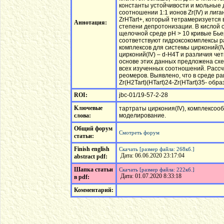
константы устойчивости и мольные 
соотношении 1:1 ионов Zr(IV) и лига
ZrHTart+, который тетрамеризуется
Аннотация:
степени депротонизации. В кислой 
щелочной среде рН > 10 кривые Бьер
соответствуют гидроксокомплексы р
комплексов для системы цирконий(IV
цирконий(IV) – d-H4T и различия чет
основе этих данных предложена схем
всех изученных соотношений. Рассч
реомеров. Выявлено, что в среде рац
Zr(H2Tart)(НTart)24-Zr(HTart)35- об
ROI:
jbc-01/19-57-2-28
Ключевые
тартраты циркония(IV), комплексоо
слова:
моделирование.
Общий форум
Смотреть форум
статьи:
Finish english
Скачать [размер файла: 268кб.]
Дата: 06.06.2020 23:17:04
abstract pdf:
Шапка статьи
Скачать [размер файла: 222кб.]
Дата: 01.07.2020 8:33:18
в pdf:
Комментарий: