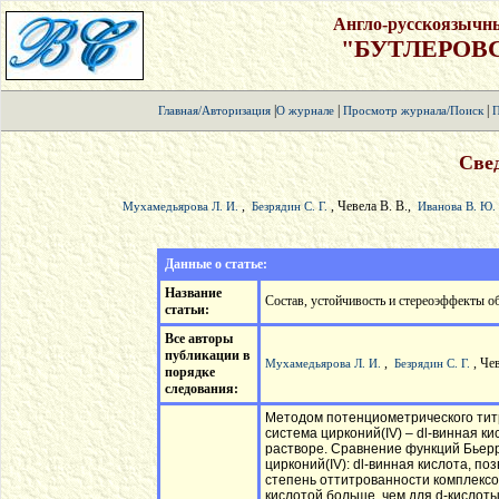
Англо-русскоязычн
"БУТЛЕРОВ
|
|
|
Главная/Авторизация
О журнале
Просмотр журнала/Поиск
П
Свед
,
, Чевела В. В.,
Мухамедьярова Л. И.
Безрядин С. Г.
Иванова В. Ю.
Данные о статье:
Название
Состав, устойчивость и стереоэффекты об
статьи:
Все авторы
публикации в
,
, Че
Мухамедьярова Л. И.
Безрядин С. Г.
порядке
следования:
Методом потенциометрического тит
система цирконий(IV) – dl-винная ки
растворе. Сравнение функций Бьерру
цирконий(IV): dl-винная кислота, п
степень оттитрованности комплексо
кислотой больше, чем для d-кисло