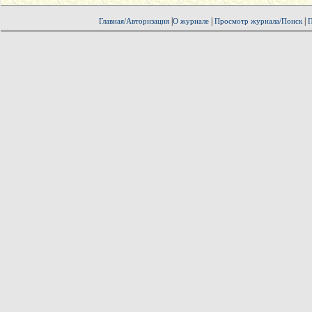
|
|
|
Главная/Авторизация
О журнале
Просмотр журнала/Поиск
П