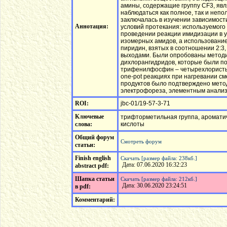
амины, содержащие группу CF3, явл
наблюдаться как полное, так и неп
заключалась в изучении зависимост
Аннотация:
условий протекания: используемого
проведении реакции имидизации в у
изомерных амидов, а использование
пиридин, взятых в соотношении 2:3,
выходами. Были опробованы методи
дихлорангидридов, которые были п
трифенилфосфин – четырехлористый
one-pot реакциях при нагревании с
продуктов было подтверждено метод
электрофореза, элементным анализ
ROI:
jbc-01/19-57-3-71
Ключевые
трифторметильная группа, аромати
слова:
кислоты
Общий форум
Смотреть форум
статьи:
Finish english
Скачать [размер файла: 238кб.]
Дата: 07.06.2020 16:32:23
abstract pdf:
Шапка статьи
Скачать [размер файла: 212кб.]
Дата: 30.06.2020 23:24:51
в pdf:
Комментарий: