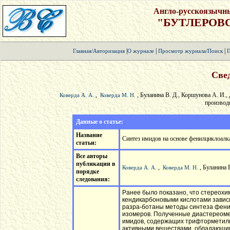
Англо-русскоязычн
"БУТЛЕРОВ
|
|
|
Главная/Авторизация
О журнале
Просмотр журнала/Поиск
П
Свед
,
, Буланина В. Д., Коршунова А. И.
Коверда А. А.
Коверда М. Н.
производ
Данные о статье:
Название
Синтез имидов на основе фенилциклоал
статьи:
Все авторы
публикации в
,
, Буланина 
Коверда А. А.
Коверда М. Н.
порядке
следования:
Ранее было показано, что стереохи
кендикарбоновыми кислотами зависи
разра-ботаны методы синтеза фени
изомеров. Полученные диастереоме
имидов, содержащих трифторметиль
активными веществами, обладающим