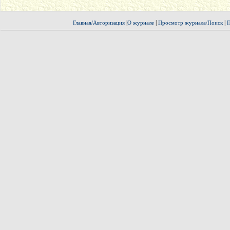
|
|
|
Главная/Авторизация
О журнале
Просмотр журнала/Поиск
П