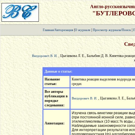
Англо-русскоязычн
"БУТЛЕРОВ
|
|
|
Главная/Авторизация
О журнале
Просмотр журнала/Поиск
П
Свед
, Цыганкова Л. Е., Балыбин Д. В. Кинетика реакц
Вигдорович В. И.
Данные о статье:
Название
Кинетика реакции выделения водорода н
статьи:
средах
Все авторы
публикации в
, Цыганкова Л. Е., Балы
Вигдорович В. И.
порядке
следования:
Изучена связь кинетики реакции вы
(при постоянной ионной силе, равно
этиленгликолевых (10 масс.% воды,
Аннотация:
Наблюдаемые закономерности сопос
Для интерпретации результатов исп
подповерхностная Нs) адсорбирова