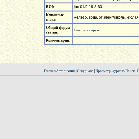
ROI:
jbc-01/9-18-8-63
Ключевые
железо, вода, этиленгликоль, кисла
слова:
Общий форум
Смотреть форум
статьи:
Комментарий:
|
|
|
Главная/Авторизация
О журнале
Просмотр журнала/Поиск
П