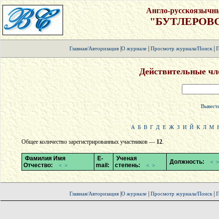
Англо-русскоязычн
"БУТЛЕРОВ
|
|
|
Главная/Авторизация
О журнале
Просмотр журнала/Поиск
П
Действительные чл
Вывести
А
Б
В
Г
Д
Е
Ж
З
И
Й
К
Л
М
Общее количество зарегистрированных участников —
12
.
Фамилия Имя
E-
Ученая
Должность:
<
>
Отчество:
mail:
степень:
<
>
<
>
|
|
|
Главная/Авторизация
О журнале
Просмотр журнала/Поиск
П