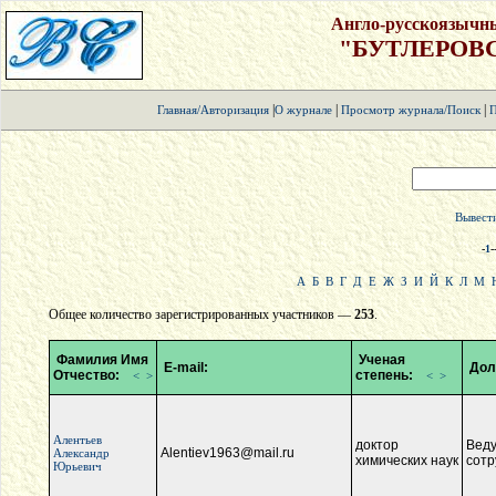
Англо-русскоязычн
"БУТЛЕРОВ
|
|
|
Главная/Авторизация
О журнале
Просмотр журнала/Поиск
П
Вывести
-
1
-
А
Б
В
Г
Д
Е
Ж
З
И
Й
К
Л
М
Общее количество зарегистрированных участников —
253
.
Фамилия Имя
Ученая
E-mail:
Дол
Отчество:
степень:
<
>
<
>
Алентьев
доктор
Вед
Alentiev1963@mail.ru
Александр
химических наук
сотр
Юрьевич