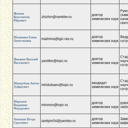
Руко
Жижин
доктор
(зав
zhizhin@rambler.ru
Константин
химических наук
нача
Юрьевич
сект
доктор
Вед
Малинина Елена
malinina@igic.ras.ru
Анатольевна
химических наук
сотр
Ста
доктор
Янилкин Виталий
yanilkin@iopc.ru
нау
Васильевич
химических наук
сотр
Ста
кандидат
Миндубаев Антон
mindubaev@iopc.ru
нау
Зуфарович
химических наук
сотр
Миронов
доктор
руко
mironov@iopc.ru
Владимир
химических наук
лаб
Фёдорович
доктор
Зав
Антипин Игорь
iantipin54@yandex.ru
Сергеевич
химических наук
каф