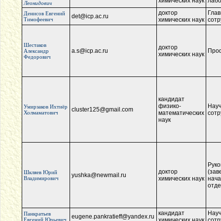
химических наук
лаб
Леонидович
доктор
Глав
Денисов Евгений
det@icp.ac.ru
Тимофеевич
химических наук
сотр
Шестаков
доктор
a.s@icp.ac.ru
Про
Александр
химических наук
Федорович
кандидат
физико-
Нау
Умирзаков Ихтиёр
cluster125@gmail.com
Холмаматович
математических
сотр
наук
Руко
доктор
(зав
Шкляев Юрий
yushka@newmail.ru
Владимирович
химических наук
нача
отд
кандидат
Нау
Панкратьев
eugene.pankratieff@yandex.ru
Евгений Юрьевич
химических наук
сотр