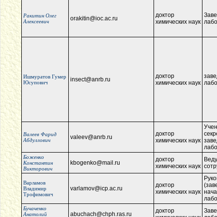
доктор
Зав
Ракитин Олег
orakitin@ioc.ac.ru
Алексеевич
химических наук
лаб
доктор
зав
Ишмуратов Гумер
insect@anrb.ru
Юсупович
химических наук
лаб
Уче
доктор
секp
Валеев Фарид
valeev@anrb.ru
Абдуллович
химических наук
зав
лаб
Боженко
доктор
Вед
kbogenko@mail.ru
Константин
химических наук
сотр
Викторович
Руко
Варламов
доктор
(зав
varlamov@icp.ac.ru
Владимир
химических наук
нача
Трофимович
лаб
Бучаченко
доктор
Зав
abuchach@chph.ras.ru
Анатолий