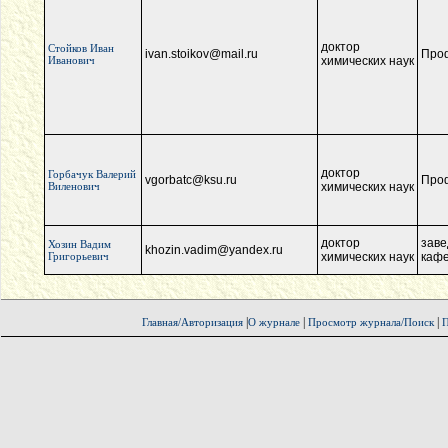
доктор
Стойков Иван
ivan.stoikov@mail.ru
Про
Иванович
химических наук
доктор
Горбачук Валерий
vgorbatc@ksu.ru
Про
Виленович
химических наук
доктор
зав
Хозин Вадим
khozin.vadim@yandex.ru
Григорьевич
химических наук
каф
|
|
|
Главная/Авторизация
О журнале
Просмотр журнала/Поиск
П