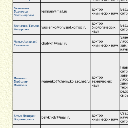
Головченко
доктор
Вед
lemnan@mail.ru
Виктория
химических наук
сотр
Владимировна
доктор
Вед
Василенко Татьяна
vasilenko@physiol.komisc.ru
биологических
Федоровна
сотр
наук
Зав
доктор
лабо
Чалых Анатолий
chalykh@mail.ru
Евгеньевич
химических наук
зам.
наук
Глав
сотр
зав
доктор
Иваненко
лаб
ivanenko@chemy.kolasc.net.ru
технических
Владимир
хими
Иванович
наук
техн
редк
сыр
Ста
доктор
Белых Дмитрий
belykh-dv@mail.ru
нау
Владимирович
химических наук
сотр