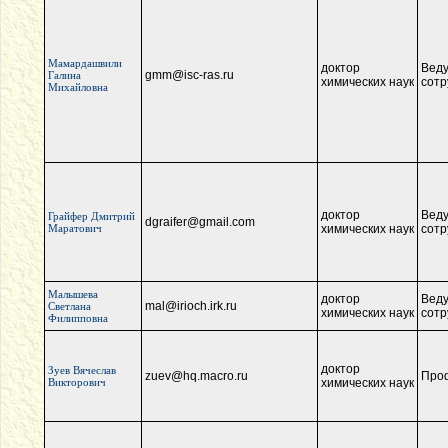
Мамардашвили
доктор
Вед
gmm@isc-ras.ru
Галина
химических наук
сотр
Михайловна
доктор
Вед
Грайфер Дмитрий
dgraifer@gmail.com
Маратович
химических наук
сотр
Малышева
доктор
Вед
mal@irioch.irk.ru
Светлана
химических наук
сотр
Филипповна
доктор
Зуев Вячеслав
zuev@hq.macro.ru
Про
Викторович
химических наук