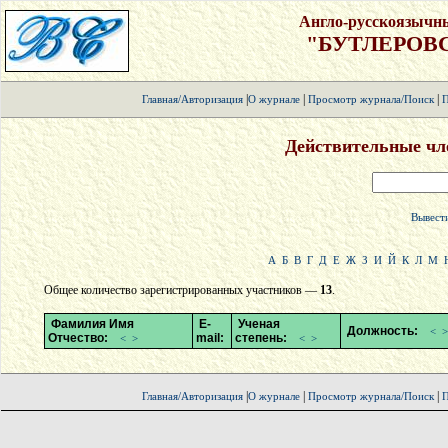
Англо-русскоязычн
"БУТЛЕРОВ
|
|
|
Главная/Авторизация
О журнале
Просмотр журнала/Поиск
П
Действительные чл
Вывести
А
Б
В
Г
Д
Е
Ж
З
И
Й
К
Л
М
Общее количество зарегистрированных участников —
13
.
Фамилия Имя
E-
Ученая
Должность:
<
>
Отчество:
mail:
степень:
<
>
<
>
|
|
|
Главная/Авторизация
О журнале
Просмотр журнала/Поиск
П