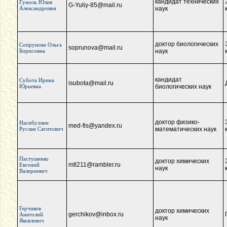
кандидат технических
Гужель Юлия
G-Yuliy-85@mail.ru
Александровна
наук
доктор биологических
Сопрунова Ольга
soprunova@mail.ru
Борисовна
наук
кандидат
Субота Ирина
isubota@mail.ru
Юрьевна
биологических наук
доктор физико-
Насибуллин
med-fis@yandex.ru
Руслан Сагитович
математических наук
Пастушенко
доктор химических
mtl211@rambler.ru
Евгений
наук
Валериевич
Герчиков
доктор химических
gerchikov@inbox.ru
Анатолий
наук
Яковлевич