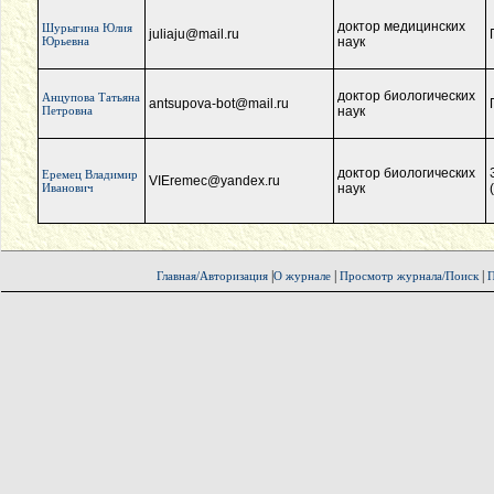
доктор медицинских
Шурыгина Юлия
juliaju@mail.ru
Юрьевна
наук
доктор биологических
Анцупова Татьяна
antsupova-bot@mail.ru
Петровна
наук
доктор биологических
Еремец Владимир
VIEremec@yandex.ru
Иванович
наук
|
|
|
Главная/Авторизация
О журнале
Просмотр журнала/Поиск
П