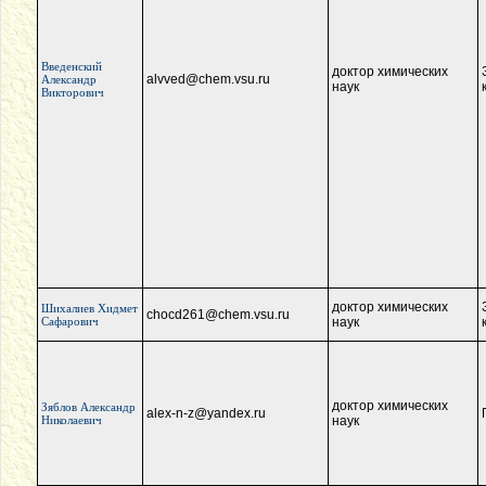
Введенский
доктор химических
alvved@chem.vsu.ru
Александр
наук
Викторович
доктор химических
Шихалиев Хидмет
chocd261@chem.vsu.ru
Сафарович
наук
доктор химических
Зяблов Александр
alex-n-z@yandex.ru
Николаевич
наук