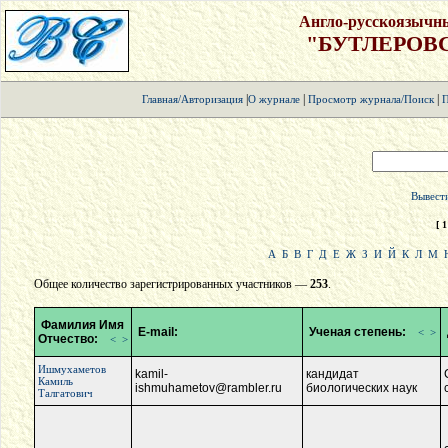
Англо-русскоязычн
"БУТЛЕРОВ
|
|
|
Главная/Авторизация
О журнале
Просмотр журнала/Поиск
П
Вывести
[ 1
А
Б
В
Г
Д
Е
Ж
З
И
Й
К
Л
М
Общее количество зарегистрированных участников —
253
.
Фамилия Имя
E-mail:
Ученая степень:
<
>
Отчество:
<
>
Ишмухаметов
kamil-
кандидат
Камиль
ishmuhametov@rambler.ru
биологических наук
Талгатович