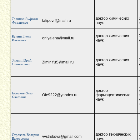
доктор химических
Талипов Рифкат
talipovrf@mail.ru
Фаатович
наук
доктор химических
Кулиш Елена
onlyalena@mail.ru
Ивановна
наук
доктор химических
Зимин Юрий
ZiminYuS@mail.ru
Степанович
наук
доктор
Новиков Олег
Ole9222@yandex.ru
фармацевтических
Олегович
наук
доктор технических
Строкова Валерия
vvstrokova@gmail.com
Валерьевна
наук