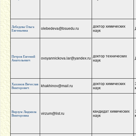
доктор химических
Лебедева Ольга
olebedeva@bsuedu.ru
Евгеньевна
наук
доктор технических
Петров Евгений
ovsyannickova.lar@yandex.ru
Анатольевич
наук
доктор химических
Хахинов Вячеслав
khakhinov@mail.ru
Викторович
наук
кандидат химических
Вирзум Людмила
virzum@list.ru
Викторовна
наук