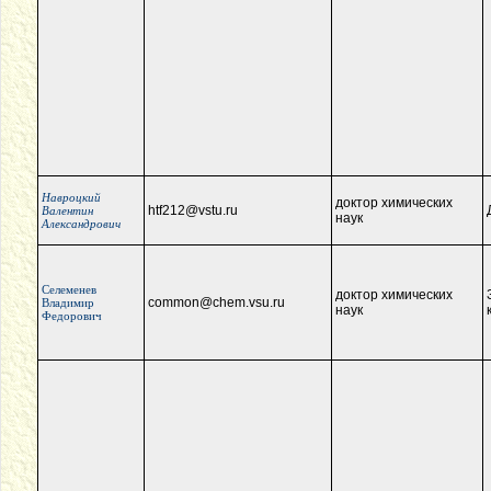
Навроцкий
доктор химических
htf212@vstu.ru
Валентин
наук
Александрович
Селеменев
доктор химических
common@chem.vsu.ru
Владимир
наук
Федорович