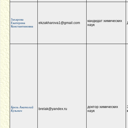
Захарова
кандидат химических
ekzakharova1@gmail.com
Екатерина
наук
Константиновна
доктор химических
Брель Анатолий
brelak@yandex.ru
Кузьмич
наук