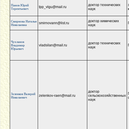
доктор технических
Панов Юрий
tpp_vlgu@mail.ru
Терентьевич
наук
доктор химических
Смирнова Наталья
smirnovann@list.ru
Николаевна
наук
Чухланов
доктор технических
vladsilan@mail.ru
Владимир
наук
Юрьевич
доктор
Зеленков Валерий
zelenkov-raen@mail.ru
сельскохозяйственных
Николаевич
наук