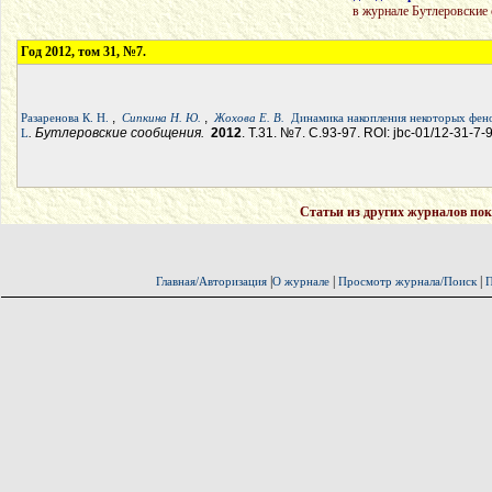
в журнале Бутлеровские
Год 2012, том 31, №7.
,
,
Разаренова К. Н.
Сипкина Н. Ю.
Жохова Е. В.
Динамика накопления некоторых фено
. Бутлеровские сообщения.
2012
. Т.31. №7. С.93-97. ROI: jbc-01/12-31-7-
L
Статьи из других журналов пок
|
|
|
Главная/Авторизация
О журнале
Просмотр журнала/Поиск
П