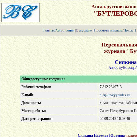
Англо-русскоязычн
"БУТЛЕРОВ
|
|
|
Главная/Авторизация
О журнале
Просмотр журнала/Поиск
П
Персональная
журнала "Бу
Сипкина
Автор публикаций
Общедоступные сведения:
Рабочий телефон:
7 812 2340713
E-mail:
n-sipkina@yandex.ru
Должность:
химик-аналитик лабора
Место работы:
Санкт-Петербургская Г
Дата регистрации:
05.09.2012 10:03:46
Сипкина Надежда Юрьевна
являетс