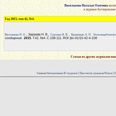
Василькова Наталья Олеговна
являе
в журнале Бутлеровские
Год 2015, том 42, №4.
, Зараева Н. В.,
,
Василькова Н. О.
Сорокин В. В.
Кривенько А. П.
Этоксикарбонил(а
сообщения.
2015
. Т.42. №4. С.108-111. ROI: jbc-01/15-42-4-108
Статьи из других журналов пок
|
|
|
Главная/Авторизация
О журнале
Просмотр журнала/Поиск
П