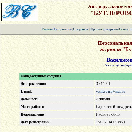
Англо-русскоязычн
"БУТЛЕРОВ
|
|
|
Главная/Авторизация
О журнале
Просмотр журнала/Поиск
П
Персональная
журнала "Бу
Васильков
Автор публикаций
Общедоступные сведения:
День рождения:
30.4.1991
E-mail:
vasilkovano@mail.ru
Должность:
Аспирант
Место работы:
Саратовский государств
Подразделение:
Институт химии
Дата регистрации:
16.01.2014 18:59:21