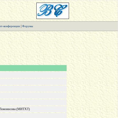
|
ет-конференции
Форумы
. Ломоносова (МИТХТ)