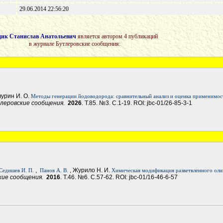
29.06.2014 22:56:20
дик Станислав Анатольевич
является автором 4 публикаций
в журнале Бутлеровские сообщения:
чурин И. О.
Методы генерации йодоводорода: сравнительный анализ и оценка применимо
тлеровские сообщения.
2026
. Т.85. №3. С.1-19. ROI: jbc-01/26-85-3-1
,
, Журило Н. И.
Седишев И. П.
Панов А. В.
Химическая модификация разветвленного оли
ские сообщения.
2016
. Т.46. №6. С.57-62. ROI: jbc-01/16-46-6-57