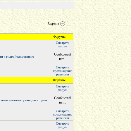
Скрыть
Форумы:
Смотреть
форум
Сообщений
сти к гидройодированию
нет...
Смотреть
прохождение
рецензии
Форумы:
Смотреть
форум
Сообщений
гогексаметиленгуанидина с целью
нет...
Смотреть
прохождение
рецензии
Смотреть
форум