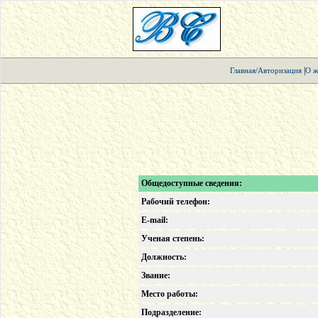
|
Главная/Авторизация
О ж
Общедоступные сведения:
Рабочий телефон:
E-mail:
Ученая степень:
Должность:
Звание:
Место работы:
Подразделение: