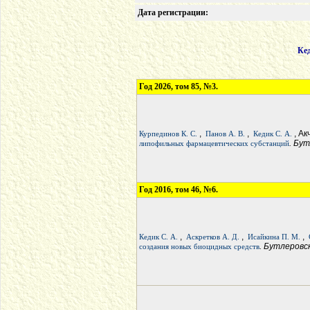
Дата регистрации:
Ке
Год 2026, том 85, №3.
,
,
, Ак
Курпединов К. С.
Панов А. В.
Кедик С. А.
. Бу
липофильных фармацевтических субстанций
Год 2016, том 46, №6.
,
,
,
Кедик С. А.
Аскретков А. Д.
Исайкина П. М.
. Бутлеров
создания новых биоцидных средств