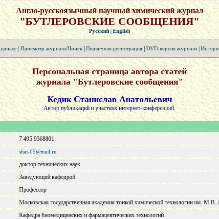
Англо-русскоязычный научный химический журнал
"БУТЛЕРОВСКИЕ СООБЩЕНИЯ"
Русский
English
|
|
|
|
|
урнале
Просмотр журнала/Поиск
Первичная регистрация
DVD-версия журнала
Интерн
Персональная страница автора статей
журнала "Бутлеровские сообщения"
Кедик Станислав Анатольевич
Автор публикаций и участник интернет-конференций.
7 495 9368801
shat-05@mail.ru
доктор технических наук
Заведующий кафедрой
Профессор
Московская государственная академия тонкой химической технологии им. М.В
Кафедра биомедицинских и фармацевтических технологий