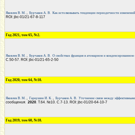
,
Яковлев В. М.
Бурчаков А. В.
Как истолковывать тенденции периодичности изменений
ROI: jbc-01/21-67-8-117
Год 2021, том 65, №2.
,
Яковлев В. М.
Бурчаков А. В.
О свойствах франция в атомарном и конденсированном с
С.50-57. ROI: jbc-01/21-65-2-50
Год 2020, том 64, №10.
,
,
Яковлев В. М.
Гаркушин И. К.
Бурчаков А. В.
Уточнение связи между эффективными
сообщения.
2020
. Т.64. №10. С.7-13. ROI: jbc-01/20-64-10-7
Год 2019, том 60, №10.