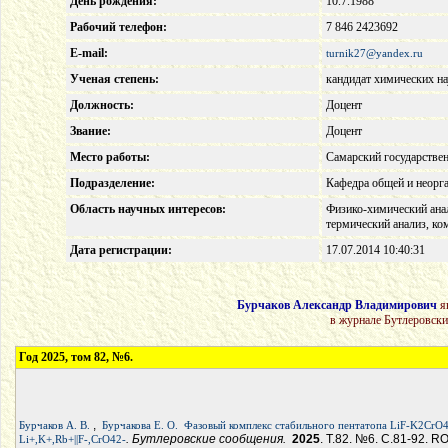
День рождения:
10.7.1988
Рабочий телефон:
7 846 2423692
E-mail:
turnik27@yandex.ru
Ученая степень:
кандидат химических на
Должность:
Доцент
Звание:
Доцент
Место работы:
Самарский государствен
Подразделение:
Кафедра общей и неорг
Область научных интересов:
Физико-химический ана
термический анализ, к
Дата регистрации:
17.07.2014 10:40:31
Бурчаков Александр Владимирович
яв
в журнале Бутлеровски
Год 2025, том 82, №6.
,
Бурчаков А. В.
Бурчакова Е. О.
Фазовый комплекс стабильного пентатопа LiF-K2Cr
. Бутлеровские сообщения.
2025
. Т.82. №6. С.81-92. RO
Li+,K+,Rb+||F-,CrO42-