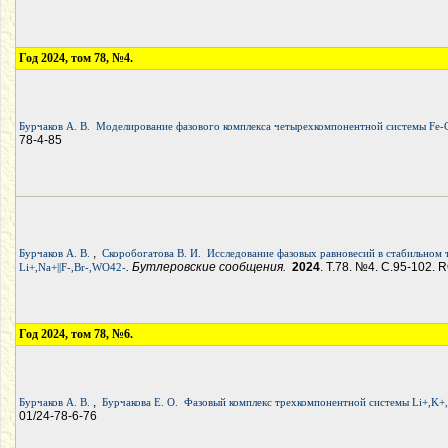
Год 2024, том 78, №4.
Бурчаков А. В.
Моделирование фазового комплекса четырехкомпонентной системы Fe-
78-4-85
,
Бурчаков А. В.
Скоробогатова В. И.
Исследование фазовых равновесий в стабильном
. Бутлеровские сообщения.
2024
. Т.78. №4. С.95-102. R
Li+,Na+||F-,Br-,WO42-
Год 2024, том 78, №6.
,
Бурчаков А. В.
Бурчакова Е. О.
Фазовый комплекс трехкомпонентной системы Li+,K+,
01/24-78-6-76