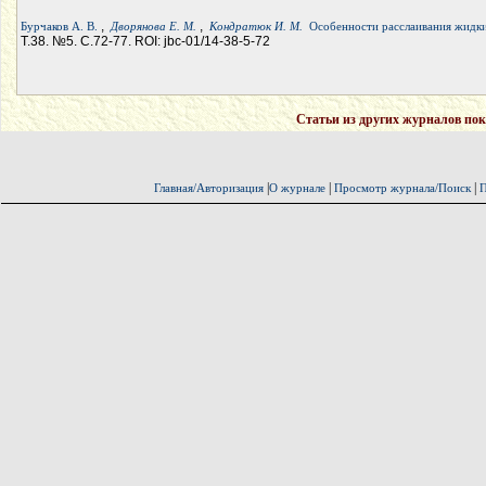
,
,
Бурчаков А. В.
Дворянова Е. М.
Кондратюк И. М.
Особенности расслаивания жидки
Т.38. №5. С.72-77. ROI: jbc-01/14-38-5-72
Статьи из других журналов пок
|
|
|
Главная/Авторизация
О журнале
Просмотр журнала/Поиск
П