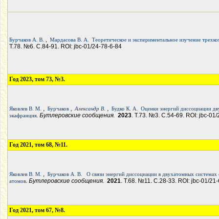
,
Бурчаков А. В.
Мардасова В. А.
Теоретическое и экспериментальное изучение трех
Т.78. №6. С.84-91. ROI: jbc-01/24-78-6-84
Год 2023, том 73, №3.
,
,
,
Яковлев В. М.
Бурчаков
Александр В.
Будко К. А.
Оценки энергий диссоциации дв
. Бутлеровские сообщения.
2023
. Т.73. №3. С.54-69. ROI: jbc-01
экафранция
Год 2021, том 68, №11.
,
Яковлев В. М.
Бурчаков А. В.
О связи энергий диссоциации в двухатомных системах
. Бутлеровские сообщения.
2021
. Т.68. №11. С.28-33. ROI: jbc-01/21
атомов
Год 2021, том 67, №8.