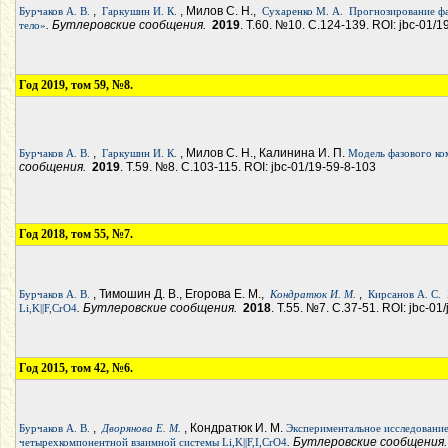
,
, Милов С. Н.,
Бурчаков А. В.
Гаркушин И. К.
Сухаренко М. А.
Прогнозирование ф
. Бутлеровские сообщения.
2019
. Т.60. №10. С.124-139. ROI: jbc-01/
тело»
Год 2019, том 59, №8.
,
, Милов С. Н., Калинина И. П.
Бурчаков А. В.
Гаркушин И. К.
Модель фазового ко
сообщения.
2019
. Т.59. №8. С.103-115. ROI: jbc-01/19-59-8-103
Год 2018, том 55, №7.
, Тимошин Д. В., Егорова Е. М.,
,
Бурчаков А. В.
Кондратюк И. М.
Кирсанов А. С.
. Бутлеровские сообщения.
2018
. Т.55. №7. С.37-51. ROI: jbc-01
Li,K||F,CrO4
Год 2015, том 42, №6.
,
, Кондратюк И. М.
Бурчаков А. В.
Дворянова Е. М.
Экспериментальное исследовани
. Бутлеровские сообщения
четырехкомпонентной взаимной системы Li,K||F,I,CrO4