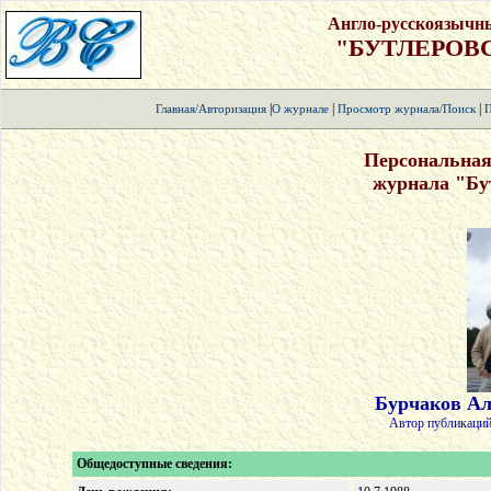
Англо-русскоязычн
"БУТЛЕРОВ
|
|
|
Главная/Авторизация
О журнале
Просмотр журнала/Поиск
П
Персональная
журнала "Бу
Бурчаков Ал
Автор публикаций
Общедоступные сведения: