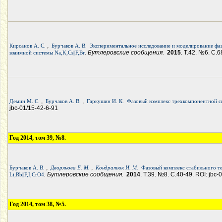
,
Кирсанов А. С.
Бурчаков А. В.
Экспериментальное исследование и моделирование фа
. Бутлеровские сообщения.
2015
. Т.42. №6. С.6
взаимной системы Na,K,Cs||F,Br
,
,
Демин М. С.
Бурчаков А. В.
Гаркушин И. К.
Фазовый комплекс трехкомпонентной с
jbc-01/15-42-6-91
Год 2014, том 39, №8.
,
,
Бурчаков А. В.
Дворянова Е. М.
Кондратюк И. М.
Фазовый комплекс стабильного 
. Бутлеровские сообщения.
2014
. Т.39. №8. С.40-49. ROI: jbc-
Li,Rb||F,I,CrO4
Год 2014, том 38, №5.