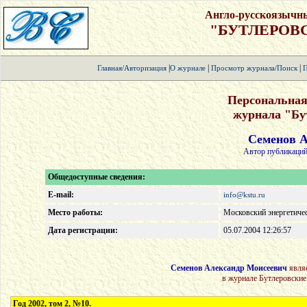
Англо-русскоязычн
"БУТЛЕРОВ
|
|
|
Главная/Авторизация
О журнале
Просмотр журнала/Поиск
П
Персональная
журнала "Бу
Семенов А
Автор публикаций
Общедоступные сведения:
E-mail:
info@kstu.ru
Место работы:
Московский энергетичес
Дата регистрации:
05.07.2004 12:26:57
Семенов Александр Моисеевич
являе
в журнале Бутлеровские
Год 2002, том 2, №10.