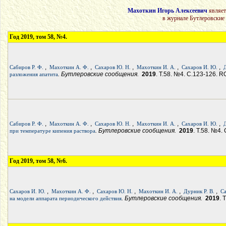
Махоткин Игорь Алексеевич
являет
в журнале Бутлеровские
Год 2019, том 58, №4.
,
,
,
,
,
Сабиров Р. Ф.
Махоткин А. Ф.
Сахаров Ю. Н.
Махоткин И. А.
Сахаров И. Ю.
. Бутлеровские сообщения.
2019
. Т.58. №4. С.123-126. R
разложения апатита
,
,
,
,
,
Сабиров Р. Ф.
Махоткин А. Ф.
Сахаров Ю. Н.
Махоткин И. А.
Сахаров И. Ю.
. Бутлеровские сообщения.
2019
. Т.58. №4.
при температуре кипения раствора
Год 2019, том 58, №6.
,
,
,
,
,
Сахаров И. Ю.
Махоткин А. Ф.
Сахаров Ю. Н.
Махоткин И. А.
Дурник Р. В.
Са
. Бутлеровские сообщения.
2019
. 
на модели аппарата периодического действия