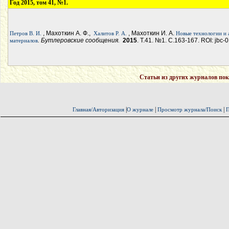
Год 2015, том 41, №1.
, Махоткин А. Ф.,
, Махоткин И. А.
Петров В. И.
Халитов Р. А.
Новые технологии и 
. Бутлеровские сообщения.
2015
. Т.41. №1. С.163-167. ROI: jbc-
материалов
Статьи из других журналов пок
|
|
|
Главная/Авторизация
О журнале
Просмотр журнала/Поиск
П