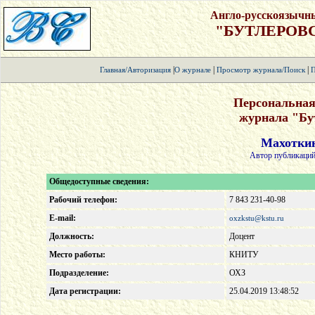
Англо-русскоязычн
"БУТЛЕРОВ
|
|
|
Главная/Авторизация
О журнале
Просмотр журнала/Поиск
П
Персональная
журнала "Бу
Махоткин
Автор публикаций
Общедоступные сведения:
Рабочий телефон:
7 843 231-40-98
E-mail:
oxzkstu@kstu.ru
Должность:
Доцент
Место работы:
КНИТУ
Подразделение:
ОХЗ
Дата регистрации:
25.04.2019 13:48:52