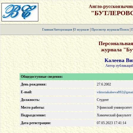
Англо-русскоязычн
"БУТЛЕРОВ
|
|
|
Главная/Авторизация
О журнале
Просмотр журнала/Поиск
П
Персональная
журнала "Бу
Калеева Ви
Автор публикаций
Общедоступные сведения:
День рождения:
27.6.2002
E-mail:
viktoriakaleeva892@gmai
Должность:
Студент
Место работы:
Уфимский университет 
Подразделение:
Химический факультет
Дата регистрации:
07.05.2023 17:41:14