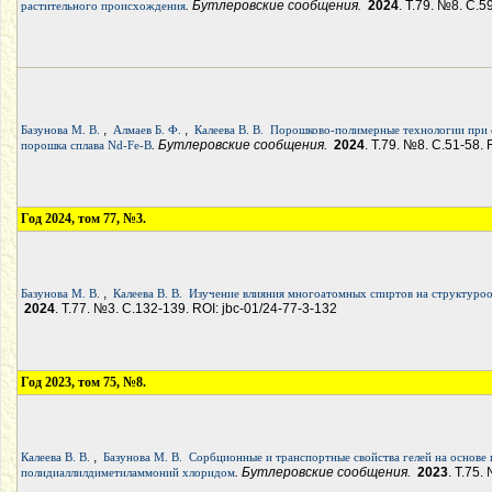
. Бутлеровские сообщения.
2024
. Т.79. №8. С.5
растительного происхождения
,
,
Базунова М. В.
Алмаев Б. Ф.
Калеева В. В.
Порошково-полимерные технологии при с
. Бутлеровские сообщения.
2024
. Т.79. №8. С.51-58. 
порошка сплава Nd-Fe-B
Год 2024, том 77, №3.
,
Базунова М. В.
Калеева В. В.
Изучение влияния многоатомных спиртов на структурооб
2024
. Т.77. №3. С.132-139. ROI: jbc-01/24-77-3-132
Год 2023, том 75, №8.
,
Калеева В. В.
Базунова М. В.
Сорбционные и транспортные свойства гелей на основе 
. Бутлеровские сообщения.
2023
. Т.75.
полидиаллилдиметиламмоний хлоридом