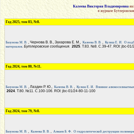
Калеева Виктория Владимировна
явл
в журнале Бутлеровски
Год 2025, том 83, №8.
, Чернова В. В., Захарова Е. М.,
,
Базунова М. В.
Калеева В. В.
Кулиш Е. И.
О подб
. Бутлеровские сообщения.
2025
. Т.83. №8. С.39-47. ROI: jbc-01
материалов
Год 2024, том 80, №11.
, Лаздин Р. Ю.,
,
Базунова М. В.
Калеева В. В.
Кулиш Е. И.
Влияние алюмосиликатных
2024
. Т.80. №11. С.100-106. ROI: jbc-01/24-80-11-100
Год 2024, том 79, №8.
,
,
Базунова М. В.
Калеева В. В.
Алмаев Б. Ф.
О гидролитической деструкции полимерн