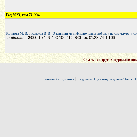
Год 2023, том 74, №4.
,
Базунова М. В.
Калеева В. В.
О влиянии модифицирующих добавок на структуру и сво
сообщения.
2023
. Т.74. №4. С.106-112. ROI: jbc-01/23-74-4-106
Статьи из других журналов пок
|
|
|
Главная/Авторизация
О журнале
Просмотр журнала/Поиск
П