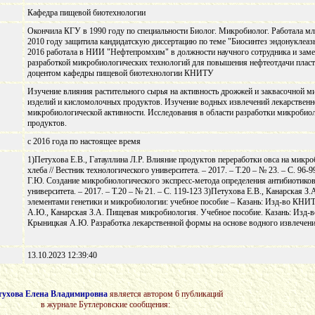
Кафедра пищевой биотехнологии
Окончила КГУ в 1990 году по специальности Биолог. Микробиолог. Работала 
2010 году защитила кандидатскую диссертацию по теме "Биосинтез эндонуклеазы 
2016 работала в НИИ "Нефтепромхим" в должности научного сотрудника и заме
разработкой микробиологических технологий для повышения нефтеотдачи пласто
доцентом кафедры пищевой биотехнологии КНИТУ
Изучение влияния растительного сырья на активность дрожжей и заквасочной 
изделий и кисломолочных продуктов. Изучение водных извлечений лекарственно
микробиологической активности. Исследования в области разработки микробио
продуктов.
с 2016 года по настоящее время
1)Петухова Е.В., Гатауллина Л.Р. Влияние продуктов переработки овса на микр
хлеба // Вестник технологического университета. – 2017. – Т.20 – № 23. – С. 96-
Г.Ю. Создание микробиологического экспресс-метода определения антибиотиков 
университета. – 2017. – Т.20 – № 21. – С. 119-123 3)Петухова Е.В., Канарская
элементами генетики и микробиологии: учебное пособие – Казань: Изд-во КНИТУ
А.Ю., Канарская З.А. Пищевая микробиология. Учебное пособие. Казань: Изд-во
Крыницкая А.Ю. Разработка лекарственной формы на основе водного извлечен
13.10.2023 12:39:40
тухова Елена Владимировна
является автором 6 публикаций
в журнале Бутлеровские сообщения: