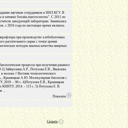
младшим научным сотрудником в НИЛ КГУ. В
и хитиназ Serratia marcescencens". C 2011 по
стителя заведующей лаборатории. Занималась
в. с 2016 года по настоящее время являюсь
микрофлоры при производстве хлебобулочных
го растительного сырья с точки зрения
логических методов анализа качества пищевых
обиологические процессы при получении ржаного
99 2) Зайнуллина А.Р., Петухова Е.В., Яковлева
в молоке // Вестник технологического
 З.А., Крыницкая А.Ю. Молекулярная биология с
, 2019. – 96 с. 4)Петухова Е.В., Крыницкая
 КНИТУ, 2014. - 115 с. 5) Петухова Е. В.
ия
...
Показать
Скрыть