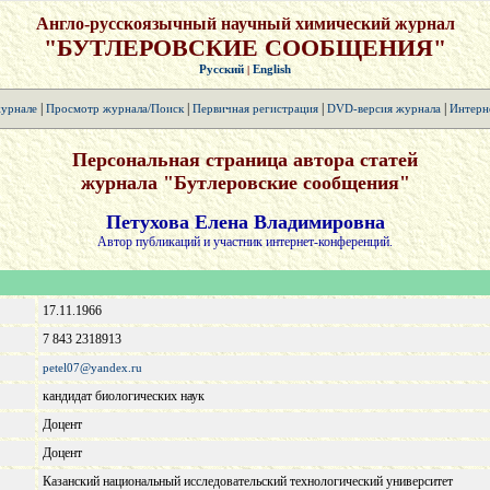
Англо-русскоязычный научный химический журнал
"БУТЛЕРОВСКИЕ СООБЩЕНИЯ"
Русский
English
|
|
|
|
|
урнале
Просмотр журнала/Поиск
Первичная регистрация
DVD-версия журнала
Интерн
Персональная страница автора статей
журнала "Бутлеровские сообщения"
Петухова Елена Владимировна
Автор публикаций и участник интернет-конференций.
17.11.1966
7 843 2318913
petel07@yandex.ru
кандидат биологических наук
Доцент
Доцент
Казанский национальный исследовательский технологический университет