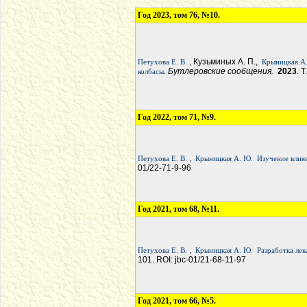
Год 2023, том 76, №10.
, Кузьминых А. П.,
Петухова Е. В.
Крыницкая А
. Бутлеровские сообщения.
2023
. 
колбасы
Год 2022, том 71, №9.
,
Петухова Е. В.
Крыницкая А. Ю.
Изучение влия
01/22-71-9-96
Год 2021, том 68, №11.
,
Петухова Е. В.
Крыницкая А. Ю.
Разработка лек
101. ROI: jbc-01/21-68-11-97
Год 2021, том 66, №5.