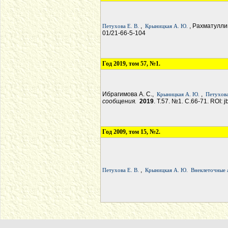
,
, Рахматулли
Петухова Е. В.
Крыницкая А. Ю.
01/21-66-5-104
Год 2019, том 57, №1.
Ибрагимова А. С.,
,
Крыницкая А. Ю.
Петухова
сообщения.
2019
. Т.57. №1. С.66-71. ROI: 
Год 2009, том 15, №2.
,
Петухова Е. В.
Крыницкая А. Ю.
Внеклеточные 