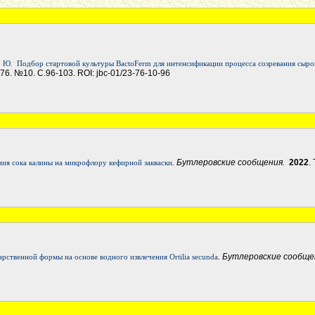
. Ю.
Подбор стартовой культуры BactoFerm для интенсификации процесса созревания сыр
Т.76. №10. С.96-103. ROI: jbc-01/23-76-10-96
. Бутлеровские сообщения.
2022
.
ния сока калины на микрофлору кефирной закваски
. Бутлеровские сообщ
арственной формы на основе водного извлечения Ortilia secunda