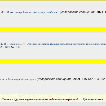
на Г. Ф.
. Бутлеровские сообщения.
2021
. 
Антимикробная активность фитодобавок
,
 Е. В.
Суханов П. П.
Определение ионов тяжелых металлов в экстрактах корня элеутероко
jbc-01/19-57-1-66
. Бутлеровские сообщения.
2009
. Т.15. №2. С.49-52.
агенты бациллярной культуры
Статьи из других журналов пока не добавлены в перечень!
Добавить статью!