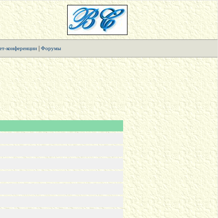
|
ет-конференции
Форумы